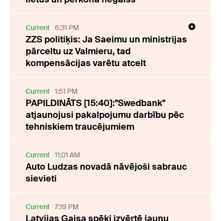
Current
6:31 PM
ZZS politiķis: Ja Saeimu un ministrijas
pārceltu uz Valmieru, tad
kompensācijas varētu atcelt
Current
1:51 PM
PAPILDINĀTS [15:40]:"Swedbank"
atjaunojusi pakalpojumu darbību pēc
tehniskiem traucējumiem
Current
11:01 AM
Auto Ludzas novadā nāvējoši sabrauc
sievieti
Current
7:19 PM
Latvijas Gaisa spēki izvērtē jaunu