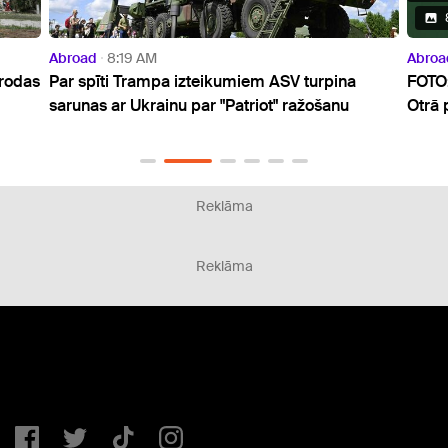
8 Photos
Abroad
10:07 AM
Abroa
FOTO: Ilgstošais sausums atsedzis nogrimušas
Aģent
Otrā pasaules kara relikvijas Donavas upē
nokri
2002
Reklāma
Reklāma