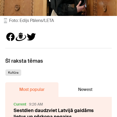
Foto: Edijs Pālens/LETA
Šī raksta tēmas
Kultūra
Most popular
Newest
Current
9:26 AM
Sestdien daudzviet Latvijā gaidāms
lietus un pērkona negaiss