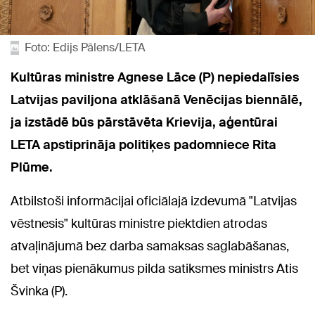
Foto: Edijs Pālens/LETA
Kultūras ministre Agnese Lāce (P) nepiedalīsies
Latvijas paviljona atklāšanā Venēcijas biennālē,
ja izstādē būs pārstāvēta Krievija, aģentūrai
LETA apstiprināja politiķes padomniece Rita
Plūme.
Atbilstoši informācijai oficiālajā izdevumā "Latvijas
vēstnesis" kultūras ministre piektdien atrodas
atvaļinājumā bez darba samaksas saglabāšanas,
bet viņas pienākumus pilda satiksmes ministrs Atis
Švinka (P).