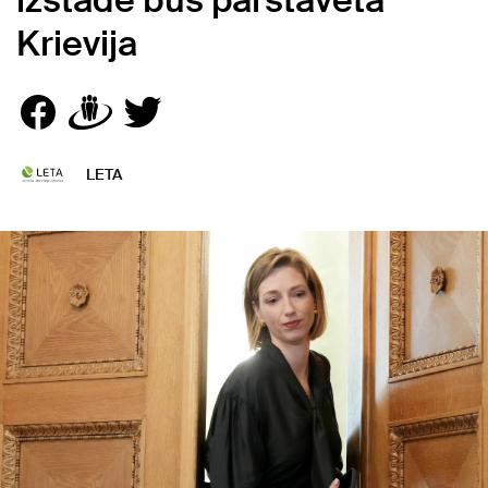
izstādē būs pārstāvēta
Krievija
LETA