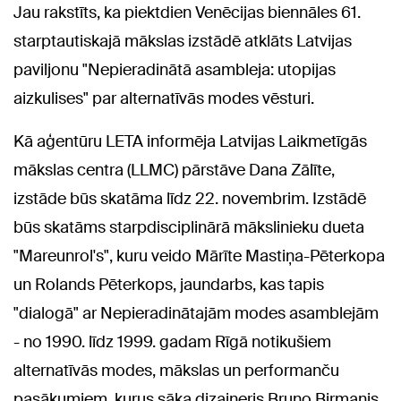
Jau rakstīts, ka piektdien Venēcijas biennāles 61.
starptautiskajā mākslas izstādē atklāts Latvijas
paviljonu "Nepieradinātā asambleja: utopijas
aizkulises" par alternatīvās modes vēsturi.
Kā aģentūru LETA informēja Latvijas Laikmetīgās
mākslas centra (LLMC) pārstāve Dana Zālīte,
izstāde būs skatāma līdz 22. novembrim. Izstādē
būs skatāms starpdisciplinārā mākslinieku dueta
"Mareunrol's", kuru veido Mārīte Mastiņa-Pēterkopa
un Rolands Pēterkops, jaundarbs, kas tapis
"dialogā" ar Nepieradinātajām modes asamblejām
- no 1990. līdz 1999. gadam Rīgā notikušiem
alternatīvās modes, mākslas un performanču
pasākumiem, kurus sāka dizaineris Bruno Birmanis.