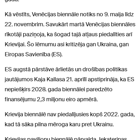
Kā vēstīts, Venēcijas biennāle notiks no 9. maija līdz
22. novembrim. Savukārt martā Venēcijas biennāles
rīkotāji paziņoja, ka šogad tajā atļaus piedalīties arī
Krievijai. Šo lēmumu asi kritizēja gan Ukraina, gan
Eiropas Savienība (ES).
ES augstā pārstāve ārlietās un drošības politikas
jautājumos Kaja Kallasa 21. aprīlī apstiprināja, ka ES
nepiešķirs 2028. gada biennālei paredzēto
finansējumu 2,3 miljonu eiro apmērā.
Krievija biennālē nav piedalījusies kopš 2022. gada,
kad tā sāka pilna mēroga karu pret Ukrainu.
Krievijas paviljonu biennālē pārvalda Jekaterinas