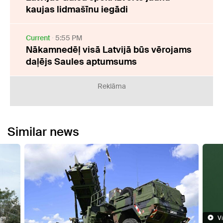
kaujas lidmašīnu iegādi
Current
5:55 PM
Nākamnedēļ visā Latvijā būs vērojams
daļējs Saules aptumsums
Reklāma
Similar news
Video