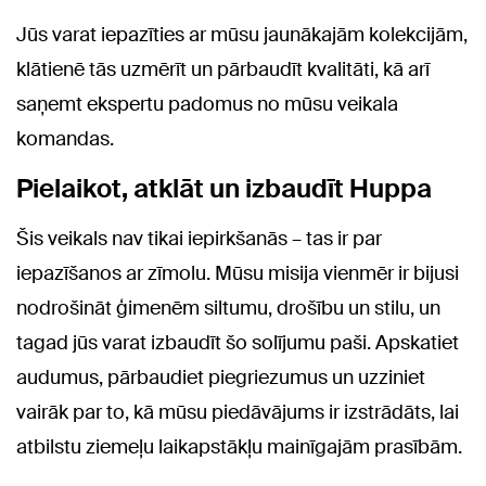
Jūs varat iepazīties ar mūsu jaunākajām kolekcijām,
klātienē tās uzmērīt un pārbaudīt kvalitāti, kā arī
saņemt ekspertu padomus no mūsu veikala
komandas.
Pielaikot, atklāt un izbaudīt Huppa
Šis veikals nav tikai iepirkšanās – tas ir par
iepazīšanos ar zīmolu. Mūsu misija vienmēr ir bijusi
nodrošināt ģimenēm siltumu, drošību un stilu, un
tagad jūs varat izbaudīt šo solījumu paši. Apskatiet
audumus, pārbaudiet piegriezumus un uzziniet
vairāk par to, kā mūsu piedāvājums ir izstrādāts, lai
atbilstu ziemeļu laikapstākļu mainīgajām prasībām.