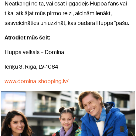
Neatkarīgi no tā, vai esat ilggadējs Huppa fans vai
tikai atklājat mūs pirmo reizi, aicinām ienākt,
sasveicināties un uzzināt, kas padara Huppa īpašu.
Atrodiet mūs šeit:
Huppa veikals – Domina
Ieriķu 3, Rīga, LV-1084
www.domina-shopping.lv/