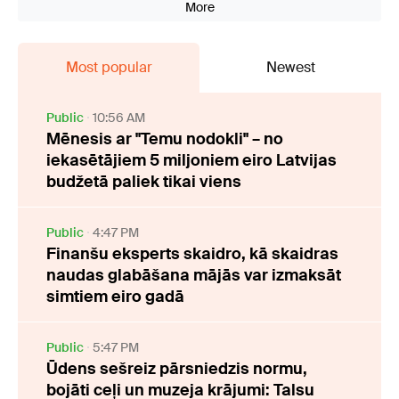
More
Most popular
Newest
Public
10:56 AM
Mēnesis ar "Temu nodokli" – no
iekasētājiem 5 miljoniem eiro Latvijas
budžetā paliek tikai viens
Public
4:47 PM
Finanšu eksperts skaidro, kā skaidras
naudas glabāšana mājās var izmaksāt
simtiem eiro gadā
Public
5:47 PM
Ūdens sešreiz pārsniedzis normu,
bojāti ceļi un muzeja krājumi: Talsu