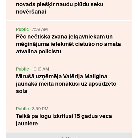
novads piešķir naudu plūdu seku
novēršanai
Public
7:39 AM
Pēc neētiska zvana jelgavniekam un
mēģinājuma ietekmēt cietušo no amata
atvaļina policistu
Public
10:19 AM
Mirušā uzņēmēja Valērija Maligina
jaunākā meita nonākusi uz apsūdzēto
sola
Public
3:59 PM
Teikā pa logu izkritusi 15 gadus veca
jauniete