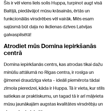
Šis ir vēl viens liels solis Huppa, turpinot augt visā
Baltijā, piedāvājot mūsu krāsainās, ērtās un
funkcionālās virsdrēbes vēl vairāk. Mēs esam
sajūsmā būt daļa no ikdienas dzīves Latvijas
galvaspilsētā!
Atrodiet mūs Domina iepirkšanās
centrā
Domina iepirkšanās centrs, kas atrodas tikai dažu
minūšu attālumā no Rīgas centra, ir rosīga un
ģimenei draudzīga vieta – ideāli piemērota tādai
zīmola pieredzei, kāda ir Huppa. Tā ir vieta, kur stils
satiekas ar praktiskumu, un tagad tā ir arī mājvieta
mūsu jaunākajām augstas kvalitātes virsdrēbju un