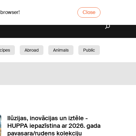
 browser!
Close
cipes
Abroad
Animals
Public
arden
Ilūzijas, inovācijas un iztēle -
HUPPA iepazīstina ar 2026. gada
pavasara/rudens kolekciju