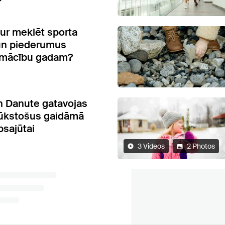
kur meklēt sporta
un piederumus
 mācību gadam?
n Danute gatavojas
tūkstošus gaidāmā
bsajūtai
3 Videos
2 Photos