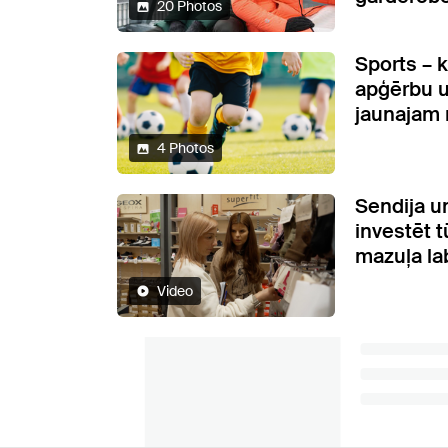
20 Photos
Sports – 
apģērbu 
jaunajam
4 Photos
Sendija u
investēt 
mazuļa la
Video