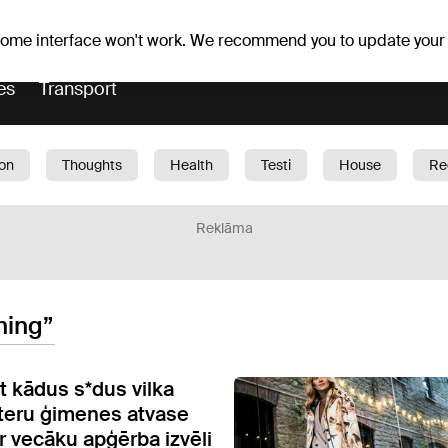
Weather forecast
Horoscopes
 some interface won't work. We recommend you to update your
es
Transport
ion
Thoughts
Health
Testi
House
Re
dren
Car
1188 play
Sport
Business
G
Reklāma
hing”
t kādus s*dus vilka
alteru ģimenes atvase
r vecāku apģērba izvēli