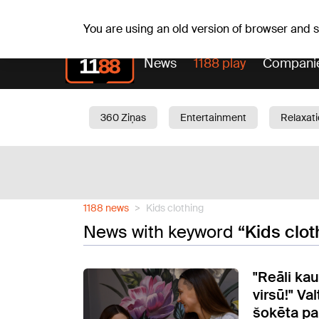
Fr, 07.08.2026.
+17
°C
Alfrēds, Fredis, Madars
You are using an old version of browser and
News
1188 play
Compani
360 Ziņas
Entertainment
Relaxat
Current
Traffic
Beauty
Chil
1188 news
Kids clothing
News with keyword
“Kids clot
"Reāli kau
virsū!" V
šokēta pa