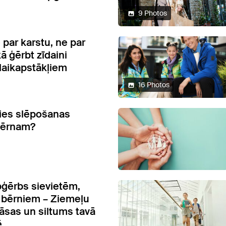
9 Photos
 par karstu, ne par
ā ģērbt zīdaini
 laikapstākļiem
16 Photos
ties slēpošanas
bērnam?
ģērbs sievietēm,
, bērniem – Ziemeļu
rāsas un siltums tavā
ē