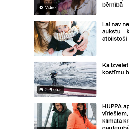
bērnībā
Video
Lai nav ne
aukstu – k
atbilstoši
Kā izvēlē
kostīmu 
2 Photos
HUPPA ap
vīriešiem
klimata k
garderob