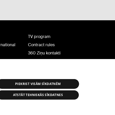
TV program
rnational
Contract rules
360 Ziņu kontakti
Helio Media
PIEKRIST VISĀM SĪKDATNĒM
ATSTĀT TEHNISKĀS SĪKDATNES