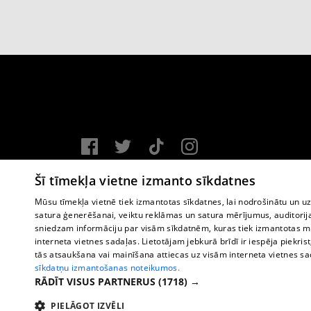
Vortal assistance service: e-mail -
info@1188.lv
Šī tīmekļa vietne izmanto sīkdatnes
Copyright © 2004-2026 SIA HELIO MEDIA.
Mūsu tīmekļa vietnē tiek izmantotas sīkdatnes, lai nodrošinātu un u
satura ģenerēšanai, veiktu reklāmas un satura mērījumus, auditorij
All rights reserved.
sniedzam informāciju par visām sīkdatnēm, kuras tiek izmantotas mū
interneta vietnes sadaļas. Lietotājam jebkurā brīdī ir iespēja piekrist
tās atsaukšana vai mainīšana attiecas uz visām interneta vietnes s
sīkdatņu izmantošanas noteikumos.
RĀDĪT VISUS PARTNERUS
(1718) →
PIELĀGOT IZVĒLI