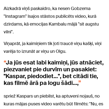
Aizkadrā viņš paskaidro, ka nesen Gobzema
"Instagram" īsajos stāstos publicēts video, kurā
dzirdams, kā emocijas Kambalu mājā "sit augstu
vilni".
Viņaprāt, ja kaimiņiem tik ļoti traucē viņu kašķi, viņi
varēja to izrunāt ar viņu un Olgu.
Ja jūs esat labi kaimiņi, jūs atnāciet,
piezvaniet pie durvīm un pasakiet:
"Kaspar, piedodiet...", bet citādi tie,
kas filmē ārā pa logu šādi...,
spriež Kaspars un piebilst, ka aptuveni nojauš, no
kuras mājas puses video varētu būt filmēts: "Nu, es