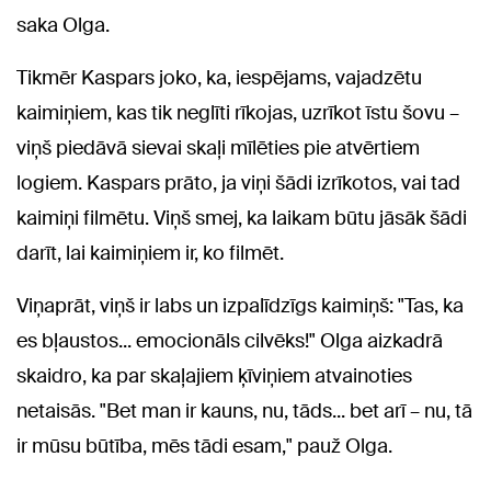
saka Olga.
Tikmēr Kaspars joko, ka, iespējams, vajadzētu
kaimiņiem, kas tik neglīti rīkojas, uzrīkot īstu šovu –
viņš piedāvā sievai skaļi mīlēties pie atvērtiem
logiem. Kaspars prāto, ja viņi šādi izrīkotos, vai tad
kaimiņi filmētu. Viņš smej, ka laikam būtu jāsāk šādi
darīt, lai kaimiņiem ir, ko filmēt.
Viņaprāt, viņš ir labs un izpalīdzīgs kaimiņš: "Tas, ka
es bļaustos... emocionāls cilvēks!" Olga aizkadrā
skaidro, ka par skaļajiem ķīviņiem atvainoties
netaisās. "Bet man ir kauns, nu, tāds... bet arī – nu, tā
ir mūsu būtība, mēs tādi esam," pauž Olga.