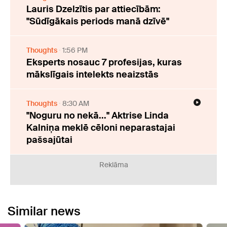
Lauris Dzelzītis par attiecībām:
"Sūdīgākais periods manā dzīvē"
Thoughts
1:56 PM
Eksperts nosauc 7 profesijas, kuras
mākslīgais intelekts neaizstās
Thoughts
8:30 AM
"Noguru no nekā..." Aktrise Linda
Kalniņa meklē cēloni neparastajai
pašsajūtai
Reklāma
Similar news