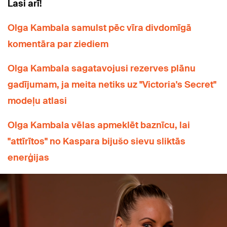
Lasi arī!
Olga Kambala samulst pēc vīra divdomīgā
komentāra par ziediem
Olga Kambala sagatavojusi rezerves plānu
gadījumam, ja meita netiks uz "Victoria's Secret"
modeļu atlasi
Olga Kambala vēlas apmeklēt baznīcu, lai
"attīrītos" no Kaspara bijušo sievu sliktās
enerģijas