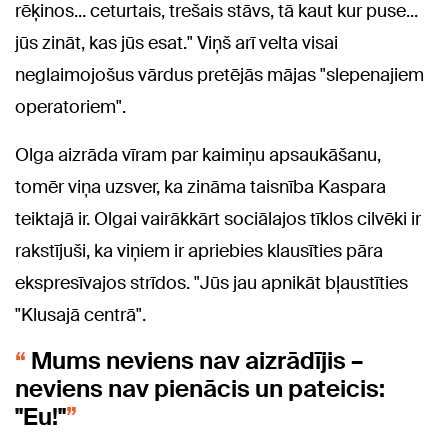
rēķinos... ceturtais, trešais stāvs, tā kaut kur puse...
jūs zināt, kas jūs esat." Viņš arī velta visai
neglaimojošus vārdus pretējās mājas "slepenajiem
operatoriem".
Olga aizrāda vīram par kaimiņu apsaukāšanu,
tomēr viņa uzsver, ka zināma taisnība Kaspara
teiktajā ir. Olgai vairākkārt sociālajos tīklos cilvēki ir
rakstījuši, ka viņiem ir apriebies klausīties pāra
ekspresīvajos strīdos. "Jūs jau apnikāt bļaustīties
"Klusajā centrā".
Mums neviens nav aizrādījis –
neviens nav pienācis un pateicis:
"Eu!"