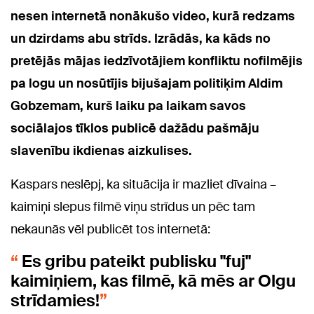
nesen internetā nonākušo video, kurā redzams
un dzirdams abu strīds. Izrādās, ka kāds no
pretējās mājas iedzīvotājiem konfliktu nofilmējis
pa logu un nosūtījis bijušajam politiķim Aldim
Gobzemam, kurš laiku pa laikam savos
sociālajos tīklos publicē dažādu pašmāju
slavenību ikdienas aizkulises.
Kaspars neslēpj, ka situācija ir mazliet dīvaina –
kaimiņi slepus filmē viņu strīdus un pēc tam
nekaunās vēl publicēt tos internetā:
Es gribu pateikt publisku "fuj"
kaimiņiem, kas filmē, kā mēs ar Olgu
strīdamies!