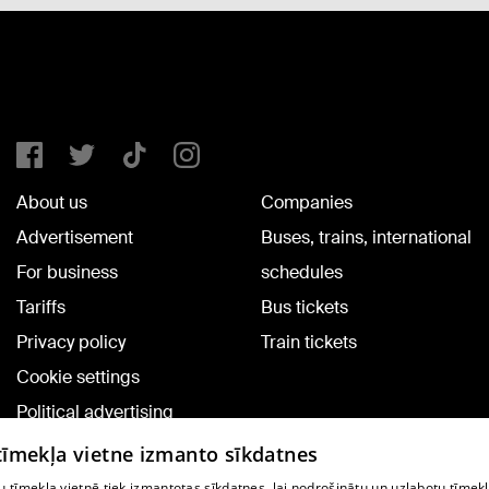
About us
Companies
Advertisement
Buses, trains, international
For business
schedules
Tariffs
Bus tickets
Privacy policy
Train tickets
Cookie settings
Political advertising
Cookie policy
 tīmekļa vietne izmanto sīkdatnes
Commenting terms
 tīmekļa vietnē tiek izmantotas sīkdatnes, lai nodrošinātu un uzlabotu tīmek