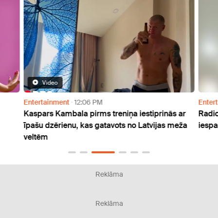
Video
Entertainment
12:06 PM
Enter
Kaspars Kambala pirms treniņa iestiprinās ar
Radio
īpašu dzērienu, kas gatavots no Latvijas meža
iespa
veltēm
Reklāma
Reklāma