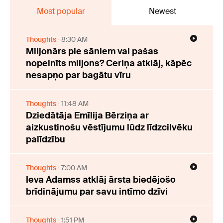
Most popular
Newest
Thoughts
8:30 AM
Miljonārs pie sāniem vai pašas
nopelnīts miljons? Ceriņa atklāj, kāpēc
nesapņo par bagātu vīru
Thoughts
11:48 AM
Dziedātāja Emīlija Bērziņa ar
aizkustinošu vēstījumu lūdz līdzcilvēku
palīdzību
Thoughts
7:00 AM
Ieva Adamss atklāj ārsta biedējošo
brīdinājumu par savu intīmo dzīvi
Thoughts
1:51 PM