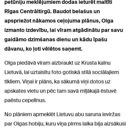
petūniju meklējumiem dodas ieturēt maltīti
Rīgas Centrāltirgū. Baudot belašus un
apspriežot nākamos ceļojuma plānus, Olga
izmanto izdevību, lai vīram atgādinātu par savu
gaidāmo dzimšanas dienu un kādu īpašu
dāvanu, ko ļoti vēlētos saņemt.
Olga piedāvā vīram aizbraukt uz Krusta kalnu
Lietuvā, lai uztaisītu foto gotiskā stilā sociālajiem
tīkliem. Viņai ir plāns, ka sākumā viņi dotos uz
apskates vietu un pēc tam savā mīļākajā ēstuvē
paēstu cepelīnus.
No plāniem apmeklēt Lietuvu abu saruna ieviržas
par Olgas hobiju, kuru viņa pirms laika bija aizsākusi