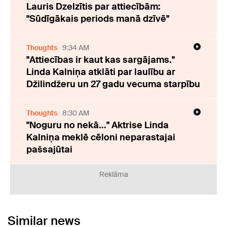
Lauris Dzelzītis par attiecībām:
"Sūdīgākais periods manā dzīvē"
Thoughts
9:34 AM
"Attiecības ir kaut kas sargājams."
Linda Kalniņa atklāti par laulību ar
Džilindžeru un 27 gadu vecuma starpību
Thoughts
8:30 AM
"Noguru no nekā..." Aktrise Linda
Kalniņa meklē cēloni neparastajai
pašsajūtai
Reklāma
Similar news