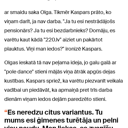
ar smaidu saka Olga. Tikmēr Kaspars prāto, ko
viņam darīt, ja nav darba. "Ja tu esi nestrādājošs
pensionārs? Ja tu esi bezdarbnieks? Domāju, es
varētu kaut kādā "220.lv" aiziet un pakārtot
plauktus. Viņi man iedos?" ironizē Kaspars.
Olgas ieskatā tā nav peļama ideja, jo galu galā ar
"pole dance" stieni mājās viņa ātrāk apgūs dejas
kustības. Kaspars spriež, ka varētu piezvanīt veikala
vadībai un piedāvāt, ka apmaiņā pret trīs darba
dienām viņam iedos dejām paredzēto stieni.
Es neredzu citus variantus. Tu
mums esi ģimenes turētāja un pelni