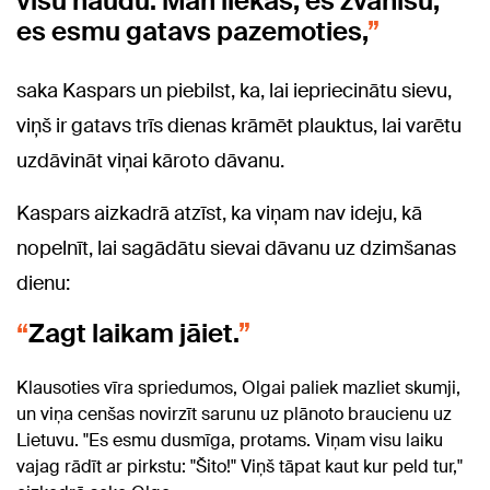
visu naudu. Man liekas, es zvanīšu,
es esmu gatavs pazemoties,
saka Kaspars un piebilst, ka, lai iepriecinātu sievu,
viņš ir gatavs trīs dienas krāmēt plauktus, lai varētu
uzdāvināt viņai kāroto dāvanu.
Kaspars aizkadrā atzīst, ka viņam nav ideju, kā
nopelnīt, lai sagādātu sievai dāvanu uz dzimšanas
dienu:
Zagt laikam jāiet.
Klausoties vīra spriedumos, Olgai paliek mazliet skumji,
un viņa cenšas novirzīt sarunu uz plānoto braucienu uz
Lietuvu. "Es esmu dusmīga, protams. Viņam visu laiku
vajag rādīt ar pirkstu: "Šito!" Viņš tāpat kaut kur peld tur,"