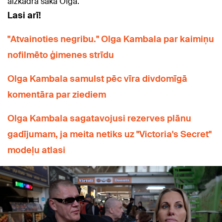
aizkadrā saka Olga.
Lasi arī!
"Atvainoties negribu." Olga Kambala par kaimiņu
nofilmēto ģimenes strīdu
Olga Kambala samulst pēc vīra divdomīgā
komentāra par ziediem
Olga Kambala sagatavojusi rezerves plānu
gadījumam, ja meita netiks uz "Victoria's Secret"
modeļu atlasi