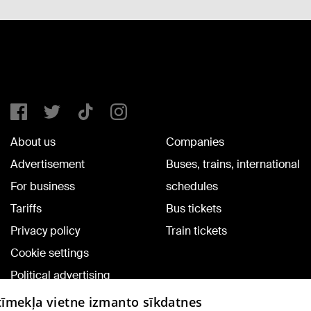
About us
Companies
Advertisement
Buses, trains, international
For business
schedules
Tariffs
Bus tickets
Privacy policy
Train tickets
Cookie settings
Political advertising
Cookie policy
 tīmekļa vietne izmanto sīkdatnes