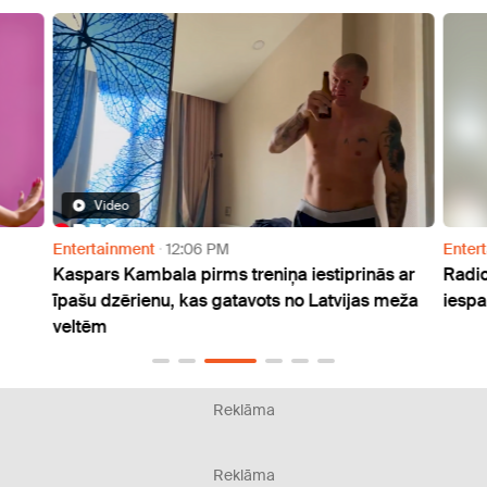
Video
Entertainment
12:06 PM
Enter
Kaspars Kambala pirms treniņa iestiprinās ar
Radio
īpašu dzērienu, kas gatavots no Latvijas meža
iespa
veltēm
Reklāma
Reklāma