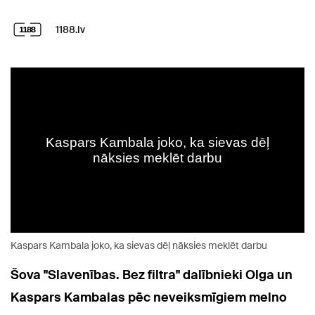
1188.lv
Kaspars Kambala joko, ka sievas dēļ nāksies meklēt darbu
Šova "Slavenības. Bez filtra" dalībnieki Olga un
Kaspars Kambalas pēc neveiksmīgiem melno