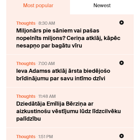
Most popular
Newest
Thoughts
8:30 AM
Miljonārs pie sāniem vai pašas
nopelnīts miljons? Ceriņa atklāj, kāpēc
nesapņo par bagātu vīru
Thoughts
7:00 AM
Ieva Adamss atklāj ārsta biedējošo
brīdinājumu par savu intīmo dzīvi
Thoughts
11:48 AM
Dziedātāja Emīlija Bērziņa ar
aizkustinošu vēstījumu lūdz līdzcilvēku
palīdzību
Thoughts
1:51 PM