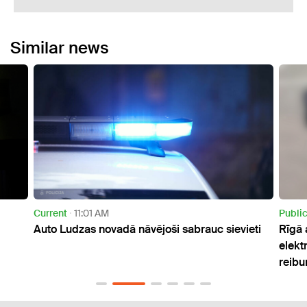
Similar news
Public
4:52 PM
brauc sievieti
Rīgā agresīvs vīrietis braucis pa ielu ar
elektrisko ratiņkrēslu vairāk nekā 5 promiļ
reibumā