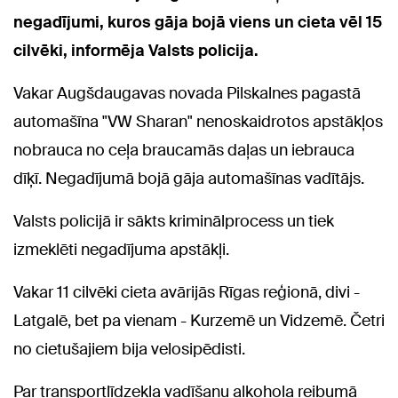
negadījumi, kuros gāja bojā viens un cieta vēl 15
cilvēki, informēja Valsts policija.
Vakar Augšdaugavas novada Pilskalnes pagastā
automašīna "VW Sharan" nenoskaidrotos apstākļos
nobrauca no ceļa braucamās daļas un iebrauca
dīķī. Negadījumā bojā gāja automašīnas vadītājs.
Valsts policijā ir sākts kriminālprocess un tiek
izmeklēti negadījuma apstākļi.
Vakar 11 cilvēki cieta avārijās Rīgas reģionā, divi -
Latgalē, bet pa vienam - Kurzemē un Vidzemē. Četri
no cietušajiem bija velosipēdisti.
Par transportlīdzekļa vadīšanu alkohola reibumā