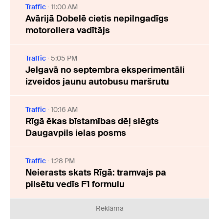
Traffic
11:00 AM
Avārijā Dobelē cietis nepilngadīgs
motorollera vadītājs
Traffic
5:05 PM
Jelgavā no septembra eksperimentāli
izveidos jaunu autobusu maršrutu
Traffic
10:16 AM
Rīgā ēkas bīstamības dēļ slēgts
Daugavpils ielas posms
Traffic
1:28 PM
Neierasts skats Rīgā: tramvajs pa
pilsētu vedīs F1 formulu
Reklāma