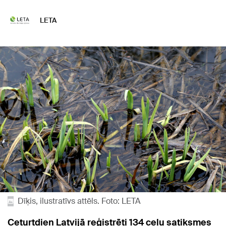
LETA
Dīķis, ilustratīvs attēls. Foto: LETA
Ceturtdien Latvijā reģistrēti 134 ceļu satiksmes