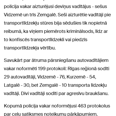
policija vakar aizturējusi deviņus vadītājus - sešus
Vidzemē un trīs Zemgalē. Seši aizturētie vadītāji pie
transportlīdzekļu stūres bija sēdušies tik nopietnā
reibumā, ka viņiem piemērots kriminālsods, līdz ar
to konfiscēs transportlīdzekli vai piedzīs
transportlīdzekļa vērtību.
Savukārt par ātruma pārsniegšanu autovadītājiem
vakar noformēti 199 protokoli: Rīgas reģionā sodīti
29 autovadītāji, Vidzemē - 76, Kurzemē - 54,
Latgalē - 30, bet Zemgalē - 10 transporta līdzekļu
vadītāji. Divi vadītāji sodīti par agresīvu braukšanu.
Kopumā policija vakar noformējusi 463 protokolus
par ceļu satiksmes noteikumu pārkāpumiem.