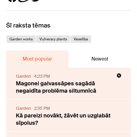
Šī raksta tēmas
Garden works
Vulnerary plants
Veselība
Most popular
Newest
Garden
4:23 PM
Magonei galvassāpes sagādā
negaidīta problēma siltumnīcā
Garden
2:35 PM
Kā pareizi novākt, žāvēt un uzglabāt
sīpolus?