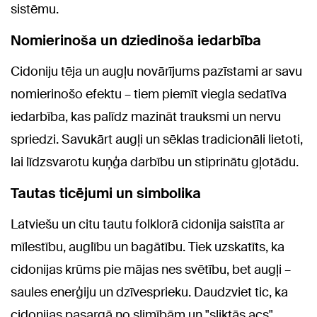
sistēmu.
Nomierinoša un dziedinoša iedarbība
Cidoniju tēja un augļu novārījums pazīstami ar savu
nomierinošo efektu – tiem piemīt viegla sedatīva
iedarbība, kas palīdz mazināt trauksmi un nervu
spriedzi. Savukārt augļi un sēklas tradicionāli lietoti,
lai līdzsvarotu kuņģa darbību un stiprinātu gļotādu.
Tautas ticējumi un simbolika
Latviešu un citu tautu folklorā cidonija saistīta ar
mīlestību, auglību un bagātību. Tiek uzskatīts, ka
cidonijas krūms pie mājas nes svētību, bet augļi –
saules enerģiju un dzīvesprieku. Daudzviet tic, ka
cidonijas pasargā no slimībām un "sliktās acs".