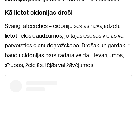
Kā lietot cidonijas droši
Svarīgi atcerēties – cidoniju sēklas nevajadzētu
lietot lielos daudzumos, jo tajās esošās vielas var
pārvērsties ciānūdeņražskābē. Drošāk un gardāk ir
baudīt cidonijas pārstrādātā veidā – ievārījumos,
sīrupos, želejās, tējās vai žāvējumos.