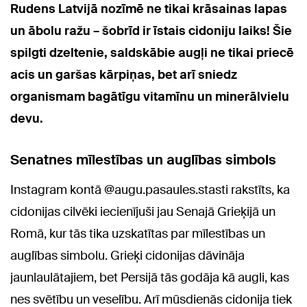
Rudens Latvijā nozīmē ne tikai krāsainas lapas
un ābolu ražu – šobrīd ir īstais cidoniju laiks! Šie
spilgti dzeltenie, saldskābie augļi ne tikai priecē
acis un garšas kārpiņas, bet arī sniedz
organismam bagātīgu vitamīnu un minerālvielu
devu.
Senatnes mīlestības un auglības simbols
Instagram kontā @augu.pasaules.stasti rakstīts, ka
cidonijas cilvēki iecienījuši jau Senajā Grieķijā un
Romā, kur tās tika uzskatītas par mīlestības un
auglības simbolu. Grieķi cidonijas dāvināja
jaunlaulātajiem, bet Persijā tās godāja kā augli, kas
nes svētību un veselību. Arī mūsdienās cidonija tiek