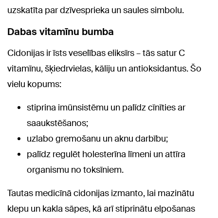
uzskatīta par dzīvesprieka un saules simbolu.
Dabas vitamīnu bumba
Cidonijas ir īsts veselības eliksīrs – tās satur C
vitamīnu, šķiedrvielas, kāliju un antioksidantus. Šo
vielu kopums:
stiprina imūnsistēmu un palīdz cīnīties ar
saaukstēšanos;
uzlabo gremošanu un aknu darbību;
palīdz regulēt holesterīna līmeni un attīra
organismu no toksīniem.
Tautas medicīnā cidonijas izmanto, lai mazinātu
klepu un kakla sāpes, kā arī stiprinātu elpošanas