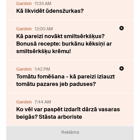
Garden
11:33 AM
Kā likvidēt ūdensžurkas?
Garden
12:00 AM
Kā pareizi novākt smiltsērkšķus?
Bonusā recepte: burkānu kēksiņi ar
smiltsērkšķu krēmu!
Garden
1:42 PM
Tomātu fomēšana - kā pareizi izlauzt
tomātu pazares jeb paduses?
Garden
7:44 AM
Ko vēl var paspēt izdarīt dārzā vasaras
beigās? Stāsta arboriste
Reklāma