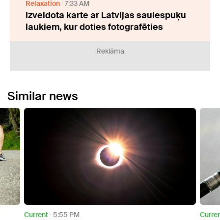
Relaxation
7:33 AM
Izveidota karte ar Latvijas saulespuķu
laukiem, kur doties fotografēties
Reklāma
Similar news
Current
3:55 PM
Publi