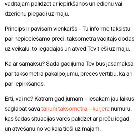
vadītājam palīdzēt ar iepirkšanos un ēdienu vai
dzērienu piegādi uz māju.
Princips ir pavisam vienkāršs – Tu informē taksistu
par nepieciešamo preci, taksometra vadītājs dodas
uz veikalu, to iegādājas un atved Tev tieši uz māju.
Kā ar samaksu? Šādā gadījumā Tev būs jāsamaksā
par taksometra pakalpojumu, preces vērtību, kā arī
par iepirkšanos.
Ērti, vai ne? Katram gadījumam – iesakām jau laikus
saglabāt savā
tālrunī taksometra – kurjera
numuru,
kas šādās situācijās varēs palīdzēt ar preču iegādi
un atvešanu no veikala tieši uz mājām.