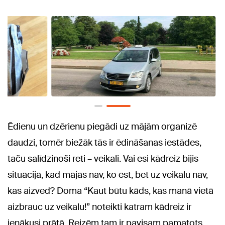
Ēdienu un dzērienu piegādi uz mājām organizē
daudzi, tomēr biežāk tās ir ēdināšanas iestādes,
taču salīdzinoši reti – veikali. Vai esi kādreiz bijis
situācijā, kad mājās nav, ko ēst, bet uz veikalu nav,
kas aizved? Doma “Kaut būtu kāds, kas manā vietā
aizbrauc uz veikalu!” noteikti katram kādreiz ir
ienākusi prātā. Reizēm tam ir pavisam pamatots