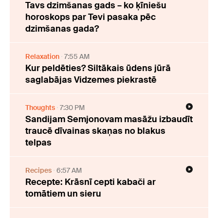
Tavs dzimšanas gads – ko ķīniešu
horoskops par Tevi pasaka pēc
dzimšanas gada?
Relaxation
7:55 AM
Kur peldēties? Siltākais ūdens jūrā
saglabājas Vidzemes piekrastē
Thoughts
7:30 PM
Sandijam Semjonovam masāžu izbaudīt
traucē dīvainas skaņas no blakus
telpas
Recipes
6:57 AM
Recepte: Krāsnī cepti kabači ar
tomātiem un sieru