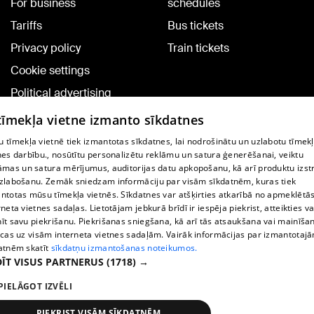
For business
schedules
Tariffs
Bus tickets
Privacy policy
Train tickets
Cookie settings
Political advertising
Cookie policy
 tīmekļa vietne izmanto sīkdatnes
Commenting terms
 tīmekļa vietnē tiek izmantotas sīkdatnes, lai nodrošinātu un uzlabotu tīmek
nes darbību., nosūtītu personalizētu reklāmu un satura ģenerēšanai, veiktu
āmas un satura mērījumus, auditorijas datu apkopošanu, kā arī produktu izst
TV program
zlabošanu. Zemāk sniedzam informāciju par visām sīkdatnēm, kuras tiek
Contract rules
ntotas mūsu tīmekļa vietnēs. Sīkdatnes var atšķirties atkarībā no apmeklētā
rneta vietnes sadaļas. Lietotājam jebkurā brīdī ir iespēja piekrist, atteikties va
360 Ziņu kontakti
īt savu piekrišanu. Piekrišanas sniegšana, kā arī tās atsaukšana vai mainīša
ecas uz visām interneta vietnes sadaļām. Vairāk informācijas par izmantotaj
Helio Media
atnēm skatīt
sīkdatņu izmantošanas noteikumos.
ĪT VISUS PARTNERUS
(1718) →
Vortal assistance service: e-mail -
info@1188.lv
PIELĀGOT IZVĒLI
Copyright © 2004-2026 SIA HELIO MEDIA.
All rights reserved.
PIEKRIST VISĀM SĪKDATNĒM