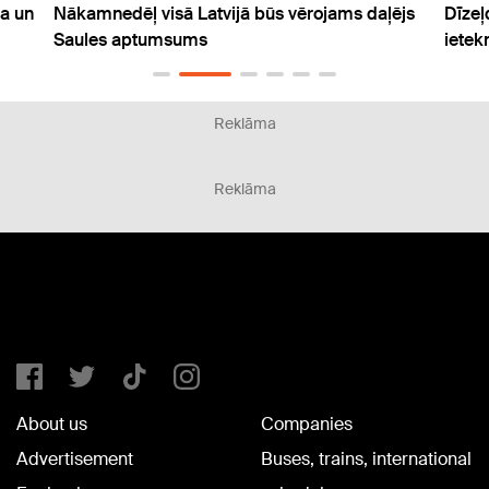
ējs
Dīzeļdegvielas akcīzes nodokļa samazinājuma
Kopš 
ietekme uz cenām bijusi nepilnīga
cilvē
Reklāma
Reklāma
About us
Companies
Advertisement
Buses, trains, international