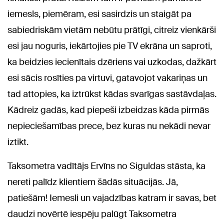
iemesls, piemēram, esi sasirdzis un staigāt pa
sabiedriskām vietām nebūtu prātīgi, citreiz vienkārši
esi jau noguris, iekārtojies pie TV ekrāna un saproti,
ka beidzies iecienītais dzēriens vai uzkodas, dažkārt
esi sācis rosīties pa virtuvi, gatavojot vakariņas un
tad attopies, ka iztrūkst kādas svarīgas sastāvdaļas.
Kādreiz gadās, kad piepeši izbeidzas kāda pirmās
nepieciešamības prece, bez kuras nu nekādi nevar
iztikt.
Taksometra vadītājs Ervīns no Siguldas stāsta, ka
nereti palīdz klientiem šādās situācijās. Jā,
patiešām! Iemesli un vajadzības katram ir savas, bet
daudzi novērtē iespēju palūgt Taksometra