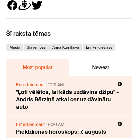
Šī raksta tēmas
Music
Slavenības
Anna Kurņikova
Enrike Iglesiass
Most popular
Newest
Entertainment
10:11 AM
"Ļoti vēlētos, lai kāds uzdāvina džipu" -
Andris Bērziņš atkal cer uz dāvinātu
auto
Entertainment
6:20 AM
Piektdienas horoskops: 7. augusts