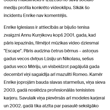
mediju profila konkrēto videoklipu. Sīkāk šo
incidentu Enrike nav komentējis.
Enrike Iglesiass ir attiecībās ar bijušo tenisa
zvaigzni Annu Kurņikovu kopš 2001. gada, kad
pāris iepazinās, filmējot mūzikas video dziesmai
"
Escape". Pāris audzina četrus bērnus – astoņus
gadus vecos dvīņus Lūsiju un Nikolasu, sešus
gadus veco Mēriju, un visbeidzot pagājušā gada
decembrī viņi sagaidīja arī mazulīti Romeo. Kamēr
Enrike joprojām bauda slavas starmešus, viņa sieva
2003. gadā noslēdza profesionālās tenisistes
karjeru. Savulaik viņa pievērsās arī modeles karjerai
un 2002. gadā tika atzīta par pasaulē seksīgāko