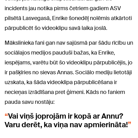
incidents jau notika pirms četriem gadiem ASV
pilsētā Lasvegasā, Enrike šonedēļ nolēmis atkārtoti
pārpublicēt šo videoklipu savā laika joslā.
Mākslinieka fani gan nav sajūsmā par šādu rīcību un
sociālajos medijos pauduši bažas, ka Enrike,
iespējams, varētu būt šo videoklipu pārpublicējis, jo
ir pašķīries no sievas Annas. Sociālo mediju lietotāji
uzskata, ka šāda videoklipa pārpublicēšana ir
necieņas izrādīšana pret ģimeni. Kāds no faniem
pauda savu nostāju:
Vai viņš joprojām ir kopā ar Annu?
Varu derēt, ka viņa nav apmierināta!