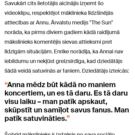
Savukārt cits lietotājis aicinājis izņemt šo
videoklipu, respektējot māklinieka līdzšinējās
attiecības ar Annu. Ārvalstu medijs "The Sun"
norāda, ka pirms diviem gadiem kādā raidījumā
mākslinieks komentējis sievas attieksmi pret
līdzīgām situācijām. Enrike norādīja, ka Annai nav
iebildumu un nekļūst greizsirdīga, kad dziedātājs
šādā veidā satuvinās ar faniem. Dziedātājs izteicās:
Anna mēdz būt kādā no maniem
koncertiem, un es tā daru. Es tā daru
visu laiku – man patīk apskaut,
skūpstīt un samīļot savus fanus. Man
patīk satuvināties.
Šobrīd mākslinieks ir izdzēsis no sava sociālo