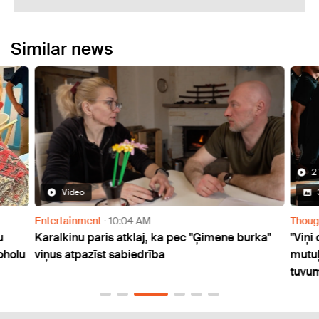
Similar news
2
Video
Entertainment
10:04 AM
Thoug
u
Karalkinu pāris atklāj, kā pēc "Ģimene burkā"
"Viņi
oholu
viņus atpazīst sabiedrībā
mutuļ
tuvu