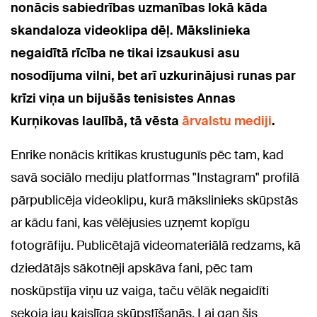
nonācis sabiedrības uzmanības lokā kāda
skandaloza videoklipa dēļ. Mākslinieka
negaidītā rīcība ne tikai izsaukusi asu
nosodījuma vilni, bet arī uzkurinājusi runas par
krīzi viņa un bijušās tenisistes Annas
Kurņikovas laulībā, tā vēsta
ārvalstu mediji
.
Enrike nonācis kritikas krustugunīs pēc tam, kad
savā sociālo mediju platformas "Instagram" profilā
pārpublicēja videoklipu, kurā mākslinieks skūpstās
ar kādu fani, kas vēlējusies uzņemt kopīgu
fotogrāfiju. Publicētajā videomateriālā redzams, kā
dziedātājs sākotnēji apskāva fani, pēc tam
noskūpstīja viņu uz vaiga, taču vēlāk negaidīti
sekoja jau kaislīga skūpstīšanās. Lai gan šis