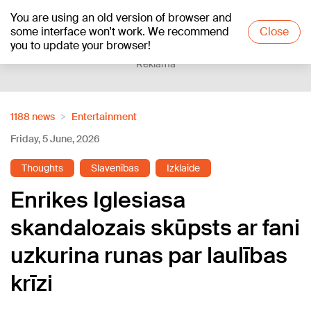
You are using an old version of browser and
+20
°C
some interface won't work. We recommend
Close
you to update your browser!
Reklāma
1188 news
Entertainment
Friday, 5 June, 2026
Thoughts
Slavenības
Izklaide
Enrikes Iglesiasa
skandalozais skūpsts ar fani
uzkurina runas par laulības
krīzi