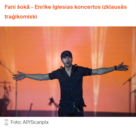
Fani šokā - Enrike Iglesias koncertos izklausās
traģikomiski
Foto: AP/Scanpix