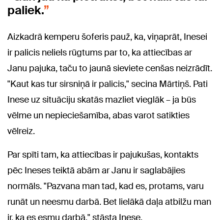
paliek.
Aizkadrā kemperu šoferis pauž, ka, viņaprāt, Inesei
ir palicis neliels rūgtums par to, ka attiecības ar
Janu pajuka, taču to jaunā sieviete cenšas neizrādīt.
"Kaut kas tur sirsniņā ir palicis," secina Mārtiņš. Pati
Inese uz situāciju skatās mazliet vieglāk – ja būs
vēlme un nepieciešamība, abas varot satikties
vēlreiz.
Par spīti tam, ka attiecības ir pajukušas, kontakts
pēc Ineses teiktā abām ar Janu ir saglabājies
normāls. "Pazvana man tad, kad es, protams, varu
runāt un neesmu darbā. Bet lielākā daļa atbilžu man
ir, ka es esmu darbā," stāsta Inese.