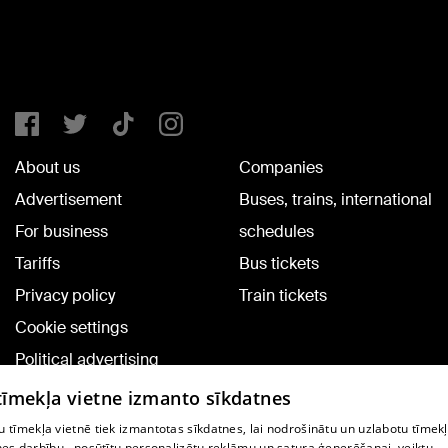
About us
Companies
Advertisement
Buses, trains, international
For business
schedules
Tariffs
Bus tickets
Privacy policy
Train tickets
Cookie settings
Political advertising
Cookie policy
 tīmekļa vietne izmanto sīkdatnes
Commenting terms
 tīmekļa vietnē tiek izmantotas sīkdatnes, lai nodrošinātu un uzlabotu tīmek
nes darbību., nosūtītu personalizētu reklāmu un satura ģenerēšanai, veiktu