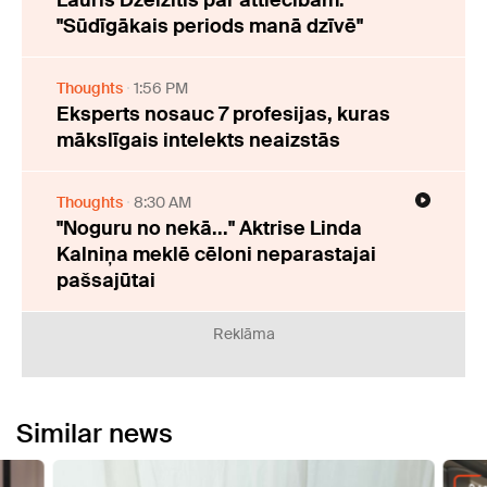
Lauris Dzelzītis par attiecībām:
"Sūdīgākais periods manā dzīvē"
Thoughts
1:56 PM
Eksperts nosauc 7 profesijas, kuras
mākslīgais intelekts neaizstās
Thoughts
8:30 AM
"Noguru no nekā..." Aktrise Linda
Kalniņa meklē cēloni neparastajai
pašsajūtai
Reklāma
Similar news