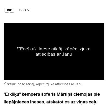
1188.lv
"Ērkšķu" Inese atklāj, kāpēc izjuka attiecības ar Janu
"Ērkšķu" kempera šoferis Mārtiņš ciemojas pie
liepājnieces Ineses, atskatoties uz viņas ceļu