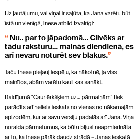
Uz jautājumu, vai viņai ir sajūta, ka Jana varētu būt
īstā un vienīgā, Inese atbild izvairīgi:
Nu.. par to jāpadomā... Cilvēks ar
tādu raksturu… mainās diendienā, es
arī nevaru noturēt sev blakus.
Taču Inese pieļauj iespēju, ka nākotnē, ja viss
mainītos, abām varētu kaut kas sanākt.
Raidījumā "Caur ērkšķiem uz... pārmaiņām" tiek
parādīts arī neliels ieskats no vienas no nākamajām
epizodēm, kur ar savu versiju padalās arī Jana. Viņa
noraida pārmetumus, ka būtu bijusi neapmierināta
ar to, ka Inese pārāk daudz strādā – Janas ieskatā