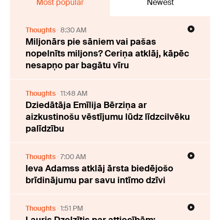
Most popular
Newest
Thoughts
8:30 AM
Miljonārs pie sāniem vai pašas
nopelnīts miljons? Ceriņa atklāj, kāpēc
nesapņo par bagātu vīru
Thoughts
11:48 AM
Dziedātāja Emīlija Bērziņa ar
aizkustinošu vēstījumu lūdz līdzcilvēku
palīdzību
Thoughts
7:00 AM
Ieva Adamss atklāj ārsta biedējošo
brīdinājumu par savu intīmo dzīvi
Thoughts
1:51 PM