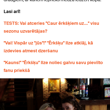
Lasi arī!
TESTS: Vai atceries "Caur ērkšķiem uz..." visu
sezonu uzvarētājas?
"Vai! Vispār uz "jūs"!" "Ērkšķu" Ilze atklāj, kā
izdevies atmest dzeršanu
"Kauns!" "Ērkšķu" Ilze noliec galvu savu pievilto
fanu priekšā