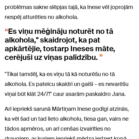
problēmas sakne slēpjas tajā, ka Inese vēl joprojām
nespēj atturēties no alkohola.
Es viņu mēģināju noturēt no tā
alkohola," skaidrojot, ka pat
apkārtējie, tostarp Ineses māte,
cerējuši uz viņas palīdzību.
"Tikai tamdēļ, ka es viņu tā kā noturēšu no tā
alkohola. Es pateicu skaidri un gaiši – es nevarēšu
viņai būt klāt 24/7!" caur asarām paskaidro Jana.
Arī iepriekš sarunā Mārtiņam Inese godīgi atzinās,
ka vēl šad un tad lieto alkoholu, tiesa gan, vairs ne
tādos apmēros, un arī cenšas izvairīties no
draugiem, ar kuriem iepriekš mēdza iedzert kopā.