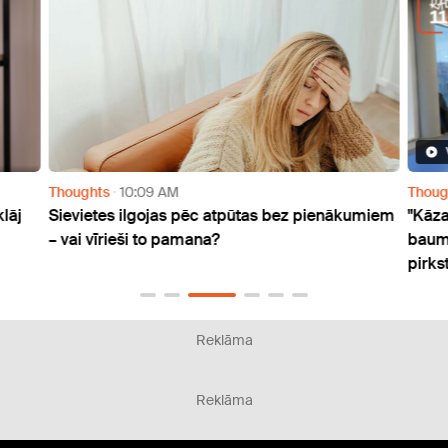
Thoughts
10:09 AM
Thoug
klāj
Sievietes ilgojas pēc atpūtas bez pienākumiem
"Kāza
– vai vīrieši to pamana?
bauma
pirks
Reklāma
Reklāma