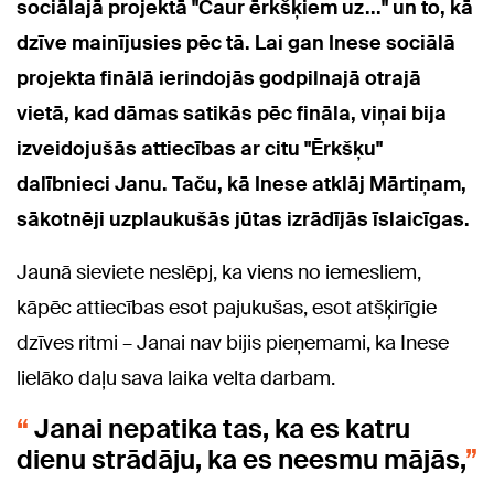
sociālajā projektā "Caur ērkšķiem uz..." un to, kā
dzīve mainījusies pēc tā. Lai gan Inese sociālā
projekta finālā ierindojās godpilnajā otrajā
vietā, kad dāmas satikās pēc fināla, viņai bija
izveidojušās attiecības ar citu "Ērkšķu"
dalībnieci Janu. Taču, kā Inese atklāj Mārtiņam,
sākotnēji uzplaukušās jūtas izrādījās īslaicīgas.
Jaunā sieviete neslēpj, ka viens no iemesliem,
kāpēc attiecības esot pajukušas, esot atšķirīgie
dzīves ritmi – Janai nav bijis pieņemami, ka Inese
lielāko daļu sava laika velta darbam.
Janai nepatika tas, ka es katru
dienu strādāju, ka es neesmu mājās,