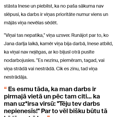
stāsta Inese un piebilst, ka no paša sākuma nav
slēpusi, ka darbs ir viņas prioritāte numur viens un
mājās viņa nevēlas sēdēt.
"Viņai tas nepatika," viņa uzsver. Runājot par to, ko
Jana darīja laikā, kamēr viņa bija darbā, Inese atbild,
ka viņai nav nejēgas, ar ko bijusī otrā pusīte
nodarbojusies. "Es nezinu, piemēram, tagad, vai
viņa strādā vai nestrādā. Cik es zinu, tad viņa
nestrādāja.
Es esmu tāda, ka man darbs ir
pirmajā vietā un pēc tam citi... ka
man uz*irsa virsū: "Tēju tev darbs
nepienesīs!" Par to vēl bišku būtu tā