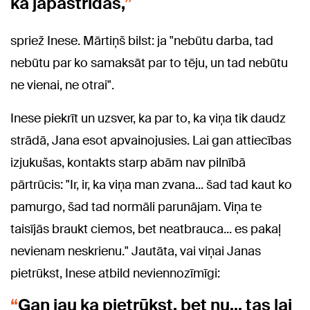
kā jāpastrīdas,
spriež Inese. Mārtiņš bilst: ja "nebūtu darba, tad
nebūtu par ko samaksāt par to tēju, un tad nebūtu
ne vienai, ne otrai".
Inese piekrīt un uzsver, ka par to, ka viņa tik daudz
strādā, Jana esot apvainojusies. Lai gan attiecības
izjukušas, kontakts starp abām nav pilnībā
pārtrūcis: "Ir, ir, ka viņa man zvana... šad tad kaut ko
pamurgo, šad tad normāli parunājam. Viņa te
taisījās braukt ciemos, bet neatbrauca... es pakaļ
nevienam neskrienu." Jautāta, vai viņai Janas
pietrūkst, Inese atbild neviennozīmīgi:
Gan jau ka pietrūkst, bet nu… tas lai