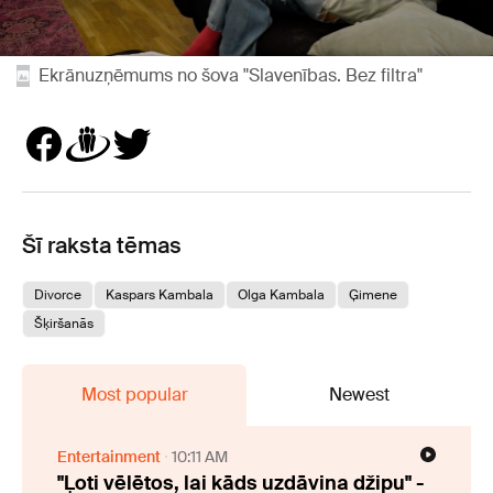
Ekrānuzņēmums no šova "Slavenības. Bez filtra"
Šī raksta tēmas
Divorce
Kaspars Kambala
Olga Kambala
Ģimene
Šķiršanās
Most popular
Newest
Entertainment
10:11 AM
"Ļoti vēlētos, lai kāds uzdāvina džipu" -