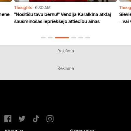
Thoughts
6:30 AM
Thoug
imene
"Nositīšu tavu bērnu!" Vendija Karalkina atklāj
Sievi
šausminošas iepriekšējo attiecību ainas
– vai
Reklāma
Reklāma