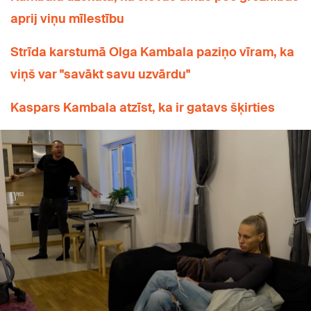
aprij viņu mīlestību
Strīda karstumā Olga Kambala paziņo vīram, ka
viņš var "savākt savu uzvārdu"
Kaspars Kambala atzīst, ka ir gatavs šķirties