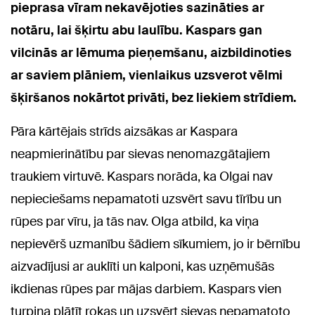
pieprasa vīram nekavējoties sazināties ar
notāru, lai šķirtu abu laulību. Kaspars gan
vilcinās ar lēmuma pieņemšanu, aizbildinoties
ar saviem plāniem, vienlaikus uzsverot vēlmi
šķiršanos nokārtot privāti, bez liekiem strīdiem.
Pāra kārtējais strīds aizsākas ar Kaspara
neapmierinātību par sievas nenomazgātajiem
traukiem virtuvē. Kaspars norāda, ka Olgai nav
nepieciešams nepamatoti uzsvērt savu tīrību un
rūpes par vīru, ja tās nav. Olga atbild, ka viņa
nepievērš uzmanību šādiem sīkumiem, jo ir bērnību
aizvadījusi ar auklīti un kalponi, kas uzņēmušās
ikdienas rūpes par mājas darbiem. Kaspars vien
turpina plātīt rokas un uzsvērt sievas nepamatoto