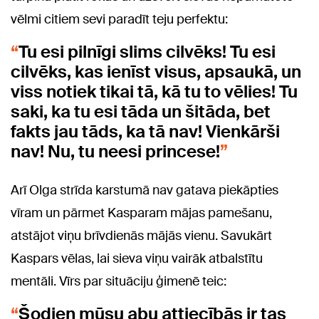
vēlmi citiem sevi paradīt teju perfektu:
Tu esi pilnīgi slims cilvēks! Tu esi
cilvēks, kas ienīst visus, apsaukā, un
viss notiek tikai tā, kā tu to vēlies! Tu
saki, ka tu esi tāda un šitāda, bet
fakts jau tāds, ka tā nav! Vienkārši
nav! Nu, tu neesi princese!
Arī Olga strīda karstumā nav gatava piekāpties
vīram un pārmet Kasparam mājas pamešanu,
atstājot viņu brīvdienās mājās vienu. Savukārt
Kaspars vēlas, lai sieva viņu vairāk atbalstītu
mentāli. Vīrs par situāciju ģimenē teic:
Šodien mūsu abu attiecībās ir tas