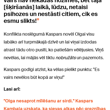
vairs nav nekādas nozīmes, bet tajā
[šķiršanās] laikā, lūdzu, netaisi
psihozes un nestāsti citiem, cik es
esmu slikts!
Konflikta noslēgumā Kaspars novēl Olgai visu
labāko arī turpmākajā dzīvē un lai viņai izdodas
atrast tādu otro pusīti, ko patiešām vēlējusies. Viņš
nevēlas, lai mājās vēl tiktu
nobružāts
un pazemots.
Kaspars godīgi atzīst, ka vēlas pielikt punktu: "Es
vairs nevēlos būt kopā ar viņu!"
Lasi arī:
"Olga nesaprot mīlēšanu ar sirdi." Kaspars
Kambala uzskata, ka sievas alkas pēc greznības