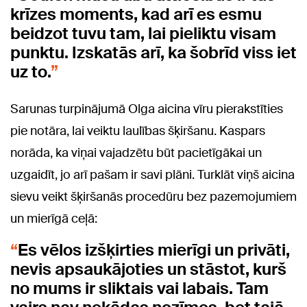
krīzes moments, kad arī es esmu
beidzot tuvu tam, lai pieliktu visam
punktu. Izskatās arī, ka šobrīd viss iet
uz to.
Sarunas turpinājumā Olga aicina vīru pierakstīties
pie notāra, lai veiktu laulības šķiršanu. Kaspars
norāda, ka viņai vajadzētu būt pacietīgākai un
uzgaidīt, jo arī pašam ir savi plāni. Turklāt viņš aicina
sievu veikt šķiršanās procedūru bez pazemojumiem
un mierīgā ceļā:
Es vēlos izšķirties mierīgi un privāti,
nevis apsaukājoties un stāstot, kurš
no mums ir sliktais vai labais. Tam