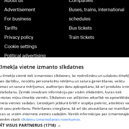
About us
Companies
Advertisement
Buses, trains, international
For business
schedules
Tariffs
Bus tickets
Privacy policy
Train tickets
Cookie settings
Political advertising
Cookie policy
 tīmekļa vietne izmanto sīkdatnes
Commenting terms
 tīmekļa vietnē tiek izmantotas sīkdatnes, lai nodrošinātu un uzlabotu tīmek
nes darbību., nosūtītu personalizētu reklāmu un satura ģenerēšanai, veiktu
āmas un satura mērījumus, auditorijas datu apkopošanu, kā arī produktu izst
TV program
zlabošanu. Zemāk sniedzam informāciju par visām sīkdatnēm, kuras tiek
Contract rules
ntotas mūsu tīmekļa vietnēs. Sīkdatnes var atšķirties atkarībā no apmeklētā
rneta vietnes sadaļas. Lietotājam jebkurā brīdī ir iespēja piekrist, atteikties va
360 Ziņu kontakti
īt savu piekrišanu. Piekrišanas sniegšana, kā arī tās atsaukšana vai mainīša
ecas uz visām interneta vietnes sadaļām. Vairāk informācijas par izmantotaj
Helio Media
atnēm skatīt
sīkdatņu izmantošanas noteikumos.
ĪT VISUS PARTNERUS
(1718) →
Vortal assistance service: e-mail -
info@1188.lv