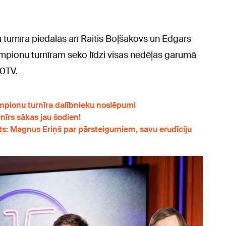
 turnīra piedalās arī Raitis Boļšakovs un Edgars
empionu turnīram seko līdzi visas nedēļas garumā
60TV.
empionu turnīra dalībnieku noslēpumi
nīrs sākas jau šodien!
āts: Magnus Eriņš par pārsteigumiem, savu erudīciju