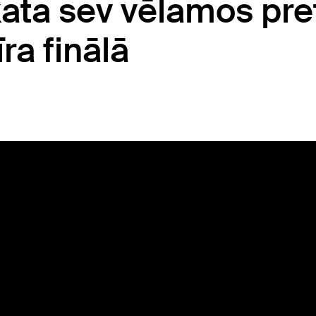
kata sev vēlamos pre
ra finālā