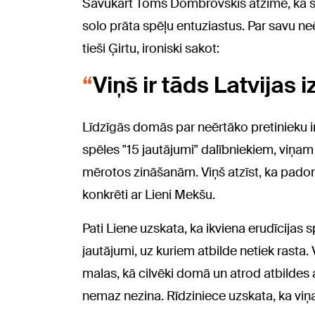
Savukārt Toms Dombrovskis atzīmē, ka šī 
solo prāta spēļu entuziastus. Par savu neēr
tieši Ģirtu, ironiski sakot:
Viņš ir tāds Latvijas 
Līdzīgās domās par neērtāko pretinieku ir 
spēles "15 jautājumi" dalībniekiem, viņam i
mērotos zināšanām. Viņš atzīst, ka padom
konkrēti ar Lieni Mekšu.
Pati Liene uzskata, ka ikviena erudīcijas spē
jautājumi, uz kuriem atbilde netiek rasta. V
malas, kā cilvēki domā un atrod atbildes 
nemaz nezina. Rīdziniece uzskata, ka viņa