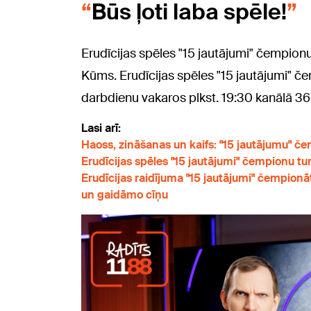
Būs ļoti laba spēle!
Erudīcijas spēles "15 jautājumi" čempionu
Kūms. Erudīcijas spēles "15 jautājumi" č
darbdienu vakaros plkst. 19:30 kanālā 3
Lasi arī:
Haoss, zināšanas un kaifs: "15 jautājumu" č
Erudīcijas spēles "15 jautājumi" čempionu tur
Erudīcijas raidījuma "15 jautājumi" čempion
un gaidāmo cīņu