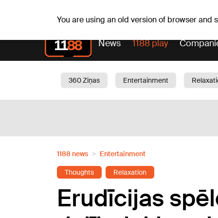
Sa, 08.08.2026.
+18
°C
Mudīte, Vladislava, Vladis
You are using an old version of browser and
News
1188 play
Compani
360 Ziņas
Entertainment
Relaxat
Current
Traffic
Beauty
Chil
1188 news
Entertainment
Thoughts
Relaxation
Erudīcijas spēl