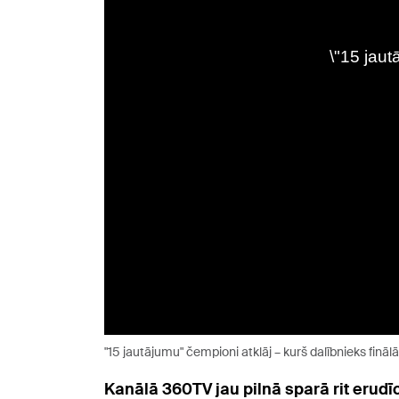
"15 jautājumu" čempioni atklāj – kurš dalībnieks finālā
Kanālā 360TV jau pilnā sparā rit erudī