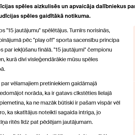
dīcijas spēles aizkulisēs un apvaicāja dalībniekus p
rudīcijas spēles gaidītākā notikuma.
 "15 jautājumu" spēlētājus. Turnīrs norisinās,
rpinājumā pēc "play off" sporta sacensību principa
 par iekļūšanu finālā. "15 jautājumi" čempionu
dien, kurā divi visleģendārākie mūsu spēles
bā.
ās par vēlamajiem pretiniekiem gaidāmajā
nedomājot norāda, ka ir gatavs cīkstēties lielajā
ī piemetina, ka ne mazāk būtiski ir pašam vispār vēl
o, ka skatītājus noteikti sagaida intriga, jo
 cīņa ritēs līdz pat pēdējam jautājumam.