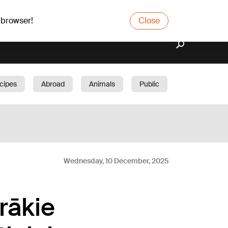
 browser!
Close
cipes
Abroad
Animals
Public
arden
Wednesday, 10 December, 2025
prākie