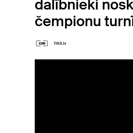
dalībnieki nos
čempionu turnī
1188.lv