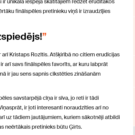
ir unikāla iespēja skatītājiem redzēt erudītākos
tāku finālspēles pretinieku viņš ir izraudzījies
izspiedējs!
arī Kristaps Rozītis. Atšķirībā no citiem erudīcijas
r arī savs finālspēles favorīts, ar kuru labprāt
ā ir jau sens sapnis cīkstēties zināšanām
les savstarpējā cīņa ir sīva, jo reti ir tādi
iņasprāt, ir ļoti interesanti noraudzīties arī no
arī uz tādiem jautājumiem, kuriem sākotnēji atbildi
s neērtākais pretinieks būtu Ģirts.