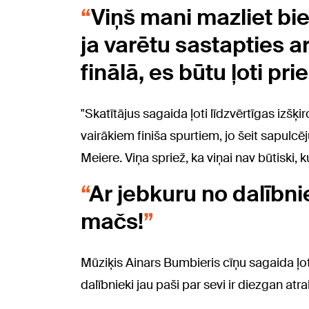
Viņš mani mazliet biedē
ja varētu sastapties a
finālā, es būtu ļoti pri
"Skatītājus sagaida ļoti līdzvērtīgas izšķi
vairākiem finiša spurtiem, jo šeit sapulcēju
Meiere. Viņa spriež, ka viņai nav būtiski, ku
Ar jebkuru no dalībni
mačs!
Mūziķis Ainars Bumbieris cīņu sagaida ļot
dalībnieki jau paši par sevi ir diezgan atr