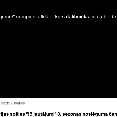
 biedē visvairāk
cijas spēles "15 jautājumi" 3. sezonas noslēguma čem