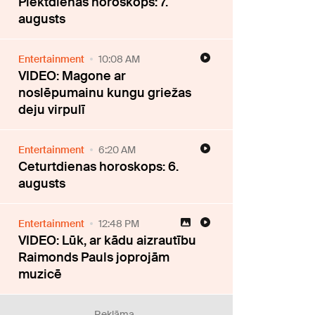
Piektdienas horoskops: 7.
augusts
Entertainment
10:08 AM
VIDEO: Magone ar
noslēpumainu kungu griežas
deju virpulī
Entertainment
6:20 AM
Ceturtdienas horoskops: 6.
augusts
Entertainment
12:48 PM
VIDEO: Lūk, ar kādu aizrautību
Raimonds Pauls joprojām
muzicē
Reklāma