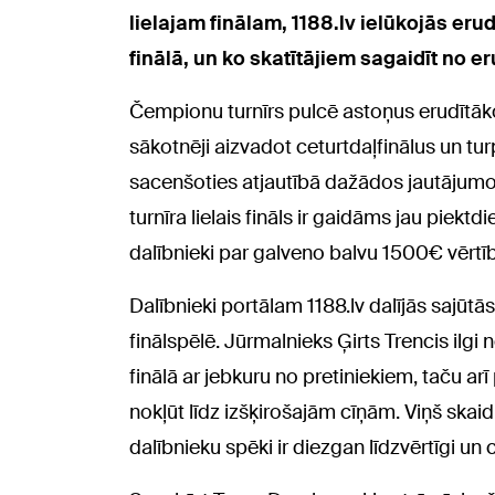
lielajam finālam, 1188.lv ielūkojās eru
finālā, un ko skatītājiem sagaidīt no e
Čempionu turnīrs pulcē astoņus erudītākos
sākotnēji aizvadot ceturtdaļfinālus un tu
sacenšoties atjautībā dažādos jautājumos
turnīra lielais fināls ir gaidāms jau piekt
dalībnieki par galveno balvu 1500€ vērtī
Dalībnieki portālam 1188.lv dalījās sajūt
finālspēlē. Jūrmalnieks Ģirts Trencis ilgi 
finālā ar jebkuru no pretiniekiem, taču ar
nokļūt līdz izšķirošajām cīņām. Viņš skaidr
dalībnieku spēki ir diezgan līdzvērtīgi un