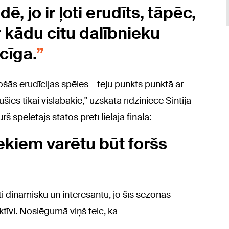
, jo ir ļoti erudīts, tāpēc,
r kādu citu dalībnieku
ecīga.
rošās erudīcijas spēles – teju punkts punktā ar
šies tikai vislabākie," uzskata rīdziniece Sintija
rš spēlētājs stātos pretī lielajā finālā:
ekiem varētu būt foršs
i dinamisku un interesantu, jo šīs sezonas
aktīvi. Noslēgumā viņš teic, ka