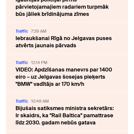
pārvietojamajiem radariem turpmāk
būs jāliek brīdinājuma zīmes
Traffic
7:39 AM
Iebraukšanai Rīgā no Jelgavas puses
atvērts jaunais pārvads
Traffic
12:14 PM
VIDEO: Apdzīšanas manevrs par 1400
eiro – uz Jelgavas šosejas pieķerts
"BMW" vadītājs ar 170 km/h
Traffic
10:48 AM
Bijušais satiksmes ministra sekretārs:
Ir skaidrs, ka "Rail Baltica" pamattrase
līdz 2030. gadam nebūs gatava