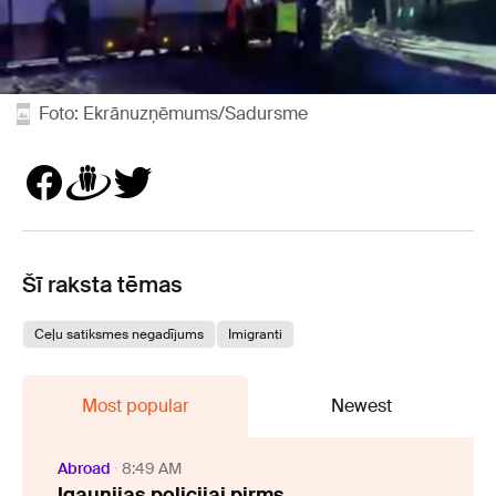
Foto: Ekrānuzņēmums/Sadursme
Šī raksta tēmas
Ceļu satiksmes negadījums
Imigranti
Most popular
Newest
Abroad
8:49 AM
Igaunijas policijai pirms