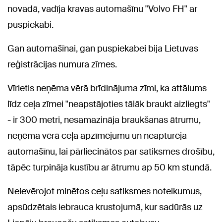
novadā, vadīja kravas automašīnu "Volvo FH" ar
puspiekabi.
Gan automašīnai, gan puspiekabei bija Lietuvas
reģistrācijas numura zīmes.
Vīrietis neņēma vērā brīdinājuma zīmi, ka attālums
līdz ceļa zīmei "neapstājoties tālāk braukt aizliegts"
- ir 300 metri, nesamazināja braukšanas ātrumu,
neņēma vērā ceļa apzīmējumu un neapturēja
automašīnu, lai pārliecinātos par satiksmes drošību,
tāpēc turpināja kustību ar ātrumu ap 50 km stundā.
Neievērojot minētos ceļu satiksmes noteikumus,
apsūdzētais iebrauca krustojumā, kur sadūrās uz