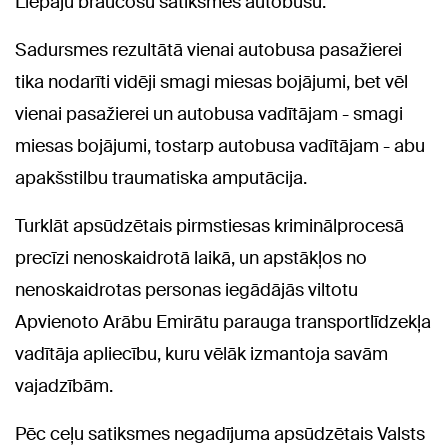
Liepāju braucošu satiksmes autobusu.
Sadursmes rezultātā vienai autobusa pasažierei
tika nodarīti vidēji smagi miesas bojājumi, bet vēl
vienai pasažierei un autobusa vadītājam - smagi
miesas bojājumi, tostarp autobusa vadītājam - abu
apakšstilbu traumatiska amputācija.
Turklāt apsūdzētais pirmstiesas kriminālprocesā
precīzi nenoskaidrotā laikā, un apstākļos no
nenoskaidrotas personas iegādājās viltotu
Apvienoto Arābu Emirātu parauga transportlīdzekļa
vadītāja apliecību, kuru vēlāk izmantoja savām
vajadzībām.
Pēc ceļu satiksmes negadījuma apsūdzētais Valsts