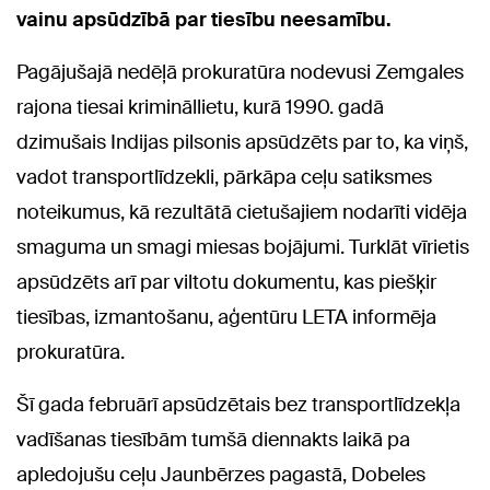
vainu apsūdzībā par tiesību neesamību.
Pagājušajā nedēļā prokuratūra nodevusi Zemgales
rajona tiesai krimināllietu, kurā 1990. gadā
dzimušais Indijas pilsonis apsūdzēts par to, ka viņš,
vadot transportlīdzekli, pārkāpa ceļu satiksmes
noteikumus, kā rezultātā cietušajiem nodarīti vidēja
smaguma un smagi miesas bojājumi. Turklāt vīrietis
apsūdzēts arī par viltotu dokumentu, kas piešķir
tiesības, izmantošanu, aģentūru LETA informēja
prokuratūra.
Šī gada februārī apsūdzētais bez transportlīdzekļa
vadīšanas tiesībām tumšā diennakts laikā pa
apledojušu ceļu Jaunbērzes pagastā, Dobeles