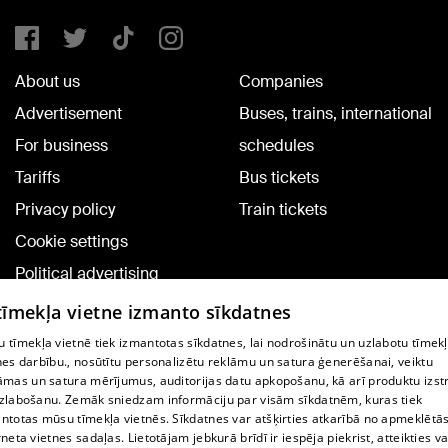
About us
Companies
Advertisement
Buses, trains, international
For business
schedules
Tariffs
Bus tickets
Privacy policy
Train tickets
Cookie settings
Political advertising
Cookie policy
 tīmekļa vietne izmanto sīkdatnes
Commenting terms
 tīmekļa vietnē tiek izmantotas sīkdatnes, lai nodrošinātu un uzlabotu tīmek
nes darbību., nosūtītu personalizētu reklāmu un satura ģenerēšanai, veiktu
āmas un satura mērījumus, auditorijas datu apkopošanu, kā arī produktu izst
TV program
zlabošanu. Zemāk sniedzam informāciju par visām sīkdatnēm, kuras tiek
Contract rules
ntotas mūsu tīmekļa vietnēs. Sīkdatnes var atšķirties atkarībā no apmeklētā
rneta vietnes sadaļas. Lietotājam jebkurā brīdī ir iespēja piekrist, atteikties va