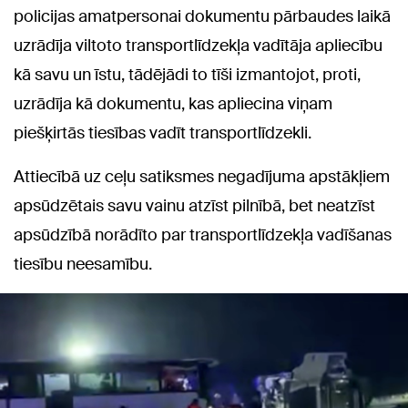
policijas amatpersonai dokumentu pārbaudes laikā
uzrādīja viltoto transportlīdzekļa vadītāja apliecību
kā savu un īstu, tādējādi to tīši izmantojot, proti,
uzrādīja kā dokumentu, kas apliecina viņam
piešķirtās tiesības vadīt transportlīdzekli.
Attiecībā uz ceļu satiksmes negadījuma apstākļiem
apsūdzētais savu vainu atzīst pilnībā, bet neatzīst
apsūdzībā norādīto par transportlīdzekļa vadīšanas
tiesību neesamību.