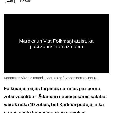
1188.lv
Mareks un Vita Folkmaņi atzīst, ka paši zobus nemaz netīra
Folkmaņu mājās turpinās sarunas par bērnu
zobu veselību – Ādamam nepieciešams salabot
vairāk nekā 10 zobus, bet Karlīnai pēdējā laikā
strauji pasliktinājusies zobu stāvoklis.