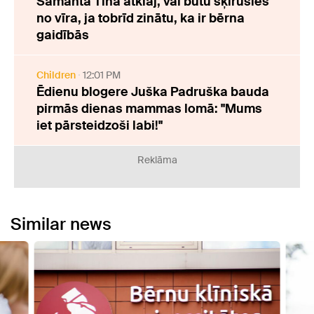
Samanta Tīna atklāj, vai būtu šķīrusies
no vīra, ja tobrīd zinātu, ka ir bērna
gaidībās
Children
12:01 PM
Ēdienu blogere Juška Padruška bauda
pirmās dienas mammas lomā: "Mums
iet pārsteidzoši labi!"
Reklāma
Similar news