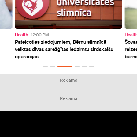
Health
12:00 PM
Healt
Pateicoties ziedojumiem, Bērnu slimnīcā
Šovas
veiktas divas sarežģītas iedzimtu sirdskaišu
reize
operācijas
bērn
Reklāma
Reklāma