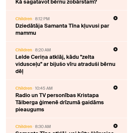
Kā sagatavot bērnu zobārstam?
Children
8:12 PM
Dziedātāja Samanta Tīna kļuvusi par
mammu
Children
8:20 AM
Lelde Ceriņa atklāj, kādu "zelta
vidusceļu" ar bijušo vīru atraduši bērnu
dēļ
Children
10:45 AM
Radio un TV personības Kristapa
Tālberga ģimenē drīzumā gaidāms
pieaugums
Children
8:30 AM