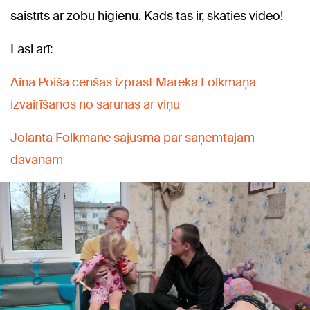
saistīts ar zobu higiēnu. Kāds tas ir, skaties video!
Lasi arī:
Aina Poiša cenšas izprast Mareka Folkmaņa
izvairīšanos no sarunas ar viņu
Jolanta Folkmane sajūsmā par saņemtajām
dāvanām