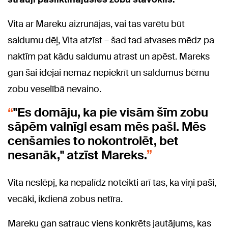
Vita ar Mareku aizrunājas, vai tas varētu būt
saldumu dēļ, Vita atzīst – šad tad atvases mēdz pa
naktīm pat kādu saldumu atrast un apēst. Mareks
gan šai idejai nemaz nepiekrīt un saldumus bērnu
zobu veselībā nevaino.
"Es domāju, ka pie visām šīm zobu
sāpēm vainīgi esam mēs paši. Mēs
cenšamies to nokontrolēt, bet
nesanāk," atzīst Mareks.
Vita neslēpj, ka nepalīdz noteikti arī tas, ka viņi paši,
vecāki, ikdienā zobus netīra.
Mareku gan satrauc viens konkrēts jautājums, kas