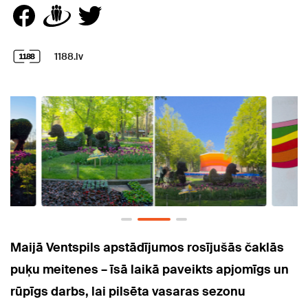
1188.lv
Maijā Ventspils apstādījumos rosījušās čaklās
puķu meitenes – īsā laikā paveikts apjomīgs un
rūpīgs darbs, lai pilsēta vasaras sezonu