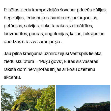
Pilsētas ziedu kompozīcijās šovasar priecēs dālijas,
begonijas, leduspuķes, samtenes, pelargonijas,
petūnijas, salvijas, puķu tabakas, zeltnātrītes,
lauvmutītes, gauras, angelonijas, kallas, fuksijas un
daudzas citas vasaras puķes.
Jau pilnā krāšņumā uzmirdzējusi Ventspils lielākā
ziedu skulptūra – “Puķu govs”, kuras šīs vasaras
rakstā dominē viļņotas līnijas ar košu dzeltenu
akcentu.