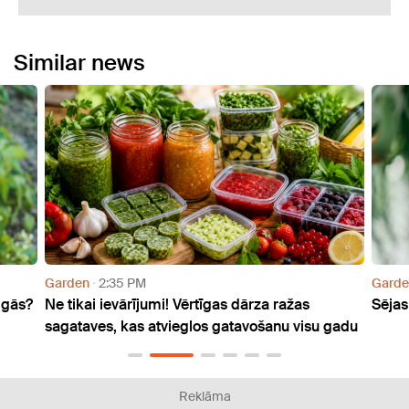
Similar news
Garden
7:34 AM
 ražas
Sējas dienu kalendārs jūlijam
anu visu gadu
Reklāma