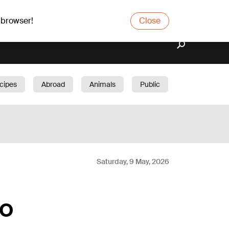
 browser!
Close
cipes
Abroad
Animals
Public
arden
Saturday, 9 May, 2026
to