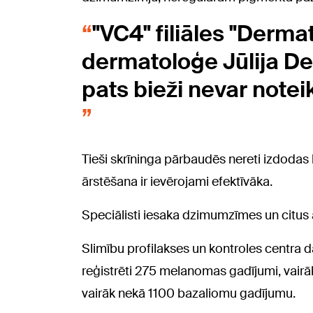
"VC4" filiāles "Dermat
dermatoloģe Jūlija De
pats bieži nevar noteik
Tieši skrīninga pārbaudēs nereti izdodas 
ārstēšana ir ievērojami efektīvāka.
Speciālisti iesaka dzimumzīmes un citus
Slimību profilakses un kontroles centra da
reģistrēti 275 melanomas gadījumi, vair
vairāk nekā 1100 bazaliomu gadījumu.