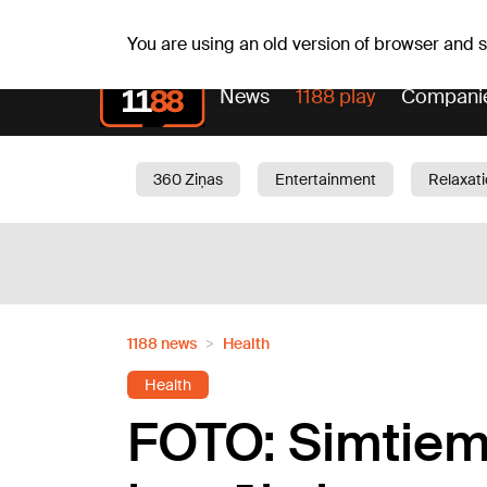
Su, 09.08.2026.
+23
°C
Genoveva, Madara, Geno
You are using an old version of browser and
News
1188 play
Compani
360 Ziņas
Entertainment
Relaxat
Current
Traffic
Beauty
Chil
1188 news
Health
Health
FOTO: Simtiem