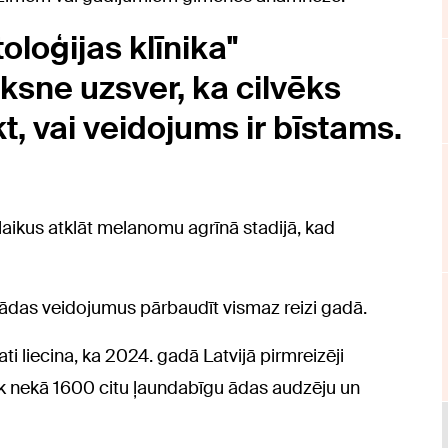
oloģijas klīnika"
ksne uzsver, ka cilvēks
t, vai veidojums ir bīstams.
laikus atklāt melanomu agrīnā stadijā, kad
 ādas veidojumus pārbaudīt vismaz reizi gadā.
ti liecina, ka 2024. gadā Latvijā pirmreizēji
āk nekā 1600 citu ļaundabīgu ādas audzēju un