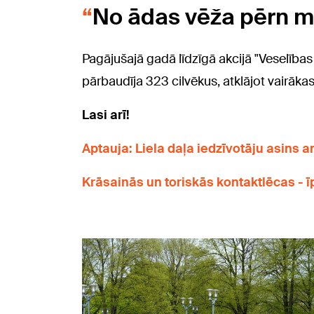
No ādas vēža pērn mir
Pagājušajā gadā līdzīgā akcijā "Veselības
pārbaudīja 323 cilvēkus, atklājot vairā
Lasi arī!
Aptauja: Liela daļa iedzīvotāju asins a
Krāsainās un toriskās kontaktlēcas - ī