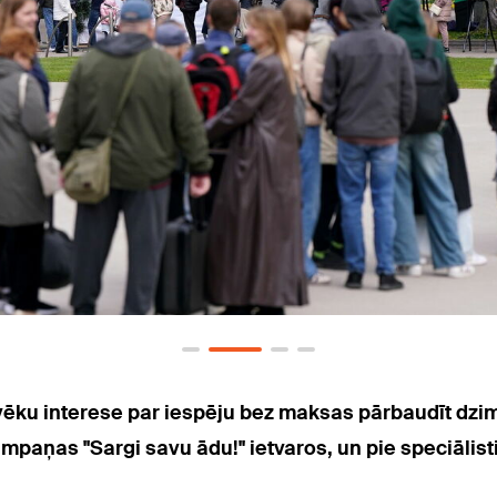
lvēku interese par iespēju bez maksas pārbaudīt dz
ampaņas "Sargi savu ādu!" ietvaros, un pie speciāli