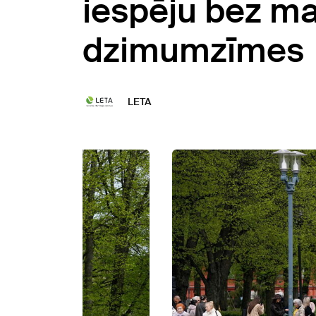
iespēju bez m
dzimumzīmes
LETA