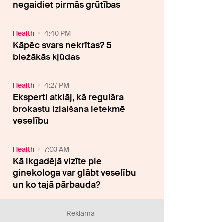
negaidiet pirmās grūtības
Health
4:40 PM
Kāpēc svars nekrītas? 5
biežākās kļūdas
Health
4:27 PM
Eksperti atklāj, kā regulāra
brokastu izlaišana ietekmē
veselību
Health
7:03 AM
Kā ikgadējā vizīte pie
ginekologa var glābt veselību
un ko tajā pārbauda?
Reklāma