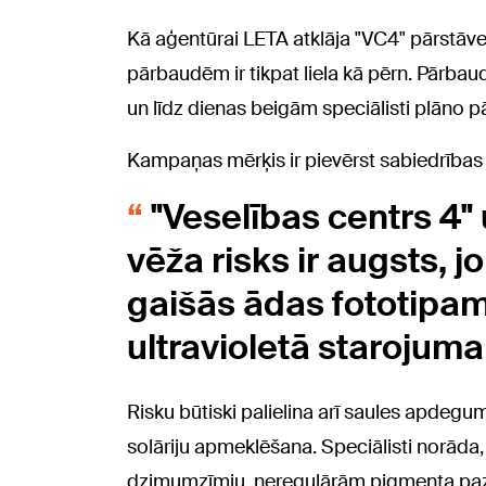
Kā aģentūrai LETA atklāja "VC4" pārstāv
pārbaudēm ir tikpat liela kā pērn. Pārbaud
un līdz dienas beigām speciālisti plāno 
Kampaņas mērķis ir pievērst sabiedrības
"Veselības centrs 4" 
vēža risks ir augsts, j
gaišās ādas fototipam, 
ultravioletā starojuma
Risku būtiski palielina arī saules apdegu
solāriju apmeklēšana. Speciālisti norāda, 
dzimumzīmju, neregulārām pigmenta pa