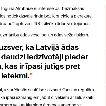
e Inguna Almbauere, interese par bezmaksas
es notiek dzīvajā rindā bez iepriekšēja pieraksta,
pārbaudīt aptuveni 400 cilvēku ādas veidojumus.
 uzmanību ādas veselībai un ādas vēža riskiem.
uzsver, ka Latvijā ādas
o daudzi iedzīvotāji pieder
kas ir īpaši jutīgs pret
 ietekmi.
mi, uzturēšanās saulē bez aizsardzības un regulāra
ka īpaši uzmanīgiem jābūt cilvēkiem ar lielu skaitu
zīmēm vai gadījumiem ģimenes anamnēzē.