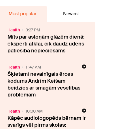
Most popular
Newest
Health
3:27 PM
Mīts par astoņām glāzēm dienā:
eksperti atklāj, cik daudz ūdens
patiesībā nepieciešams
Health
11:47 AM
Šķietami nevainīgais ērces
kodums Andrim Keišam
beidzies ar smagām veselības
problēmām
Health
10:00 AM
Kāpēc audiologopēds bērnam ir
svarīgs vēl pirms skolas: