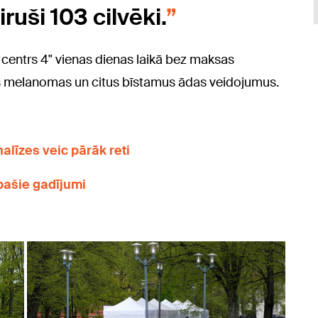
uši 103 cilvēki.
 centrs 4" vienas dienas laikā bez maksas
kas melanomas un citus bīstamus ādas veidojumus.
nalīzes veic pārāk reti
pašie gadījumi