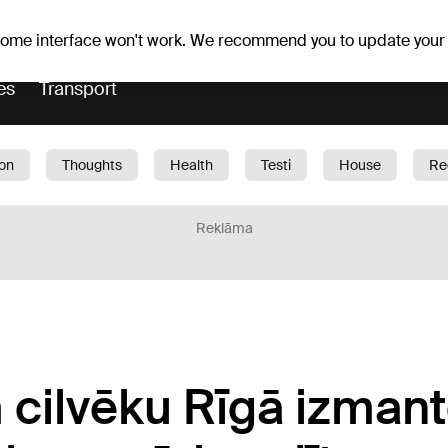
Weather forecast
Horoscopes
vefa
 some interface won't work. We recommend you to update your
es
Transport
ion
Thoughts
Health
Testi
House
Re
dren
Car
1188 play
Sport
Business
G
Reklāma
 cilvēku Rīgā izman