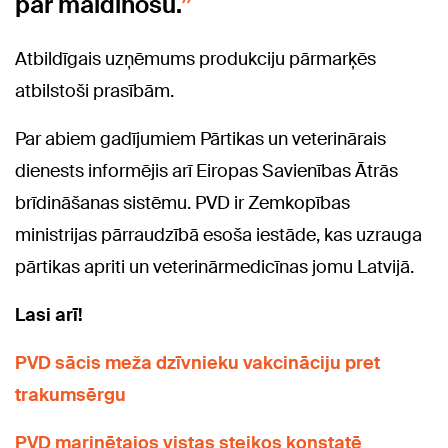
par maldinošu.
Atbildīgais uzņēmums produkciju pārmarķēs
atbilstoši prasībām.
Par abiem gadījumiem Pārtikas un veterinārais
dienests informējis arī Eiropas Savienības Ātrās
brīdināšanas sistēmu. PVD ir Zemkopības
ministrijas pārraudzībā esoša iestāde, kas uzrauga
pārtikas apriti un veterinārmedicīnas jomu Latvijā.
Lasi arī!
PVD sācis meža dzīvnieku vakcināciju pret
trakumsērgu
PVD marinētajos vistas steikos konstatē