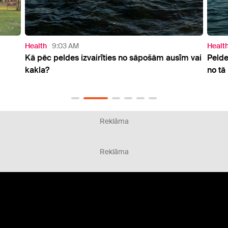
Health
3:17 PM
Healt
m vai
Peldes var beigties ar ausu vai kakla sāpēm: kā
Farma
no tā izvairīties
cilvē
Reklāma
Reklāma