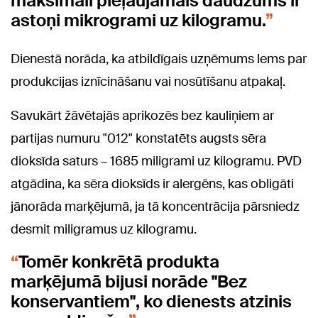
maksimāli pieļaujamais daudzums ir
astoņi mikrogrami uz kilogramu.
Dienestā norāda, ka atbildīgais uzņēmums lems par
produkcijas iznīcināšanu vai nosūtīšanu atpakaļ.
Savukārt žāvētajās aprikozēs bez kauliņiem ar
partijas numuru "012" konstatēts augsts sēra
dioksīda saturs – 1685 miligrami uz kilogramu. PVD
atgādina, ka sēra dioksīds ir alergēns, kas obligāti
jānorāda marķējumā, ja tā koncentrācija pārsniedz
desmit miligramus uz kilogramu.
Tomēr konkrētā produkta
marķējumā bijusi norāde "Bez
konservantiem", ko dienests atzinis