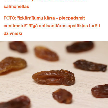
salmonellas
FOTO: "Izkārnījumu kārta – piecpadsmit
centimetri!" Rīgā antisanitāros apstākļos turēti
dzīvnieki