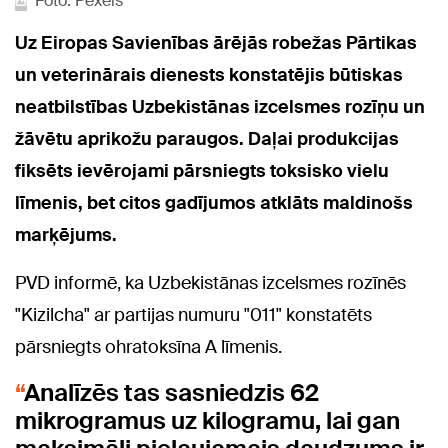
Foto: Pexels
Uz Eiropas Savienības ārējās robežas Pārtikas
un veterinārais dienests konstatējis būtiskas
neatbilstības Uzbekistānas izcelsmes rozīņu un
žāvētu aprikožu paraugos. Daļai produkcijas
fiksēts ievērojami pārsniegts toksisko vielu
līmenis, bet citos gadījumos atklāts maldinošs
marķējums.
PVD informē, ka Uzbekistānas izcelsmes rozīnēs
"Kizilcha" ar partijas numuru "011" konstatēts
pārsniegts ohratoksīna A līmenis.
Analīzēs tas sasniedzis 62
mikrogramus uz kilogramu, lai gan