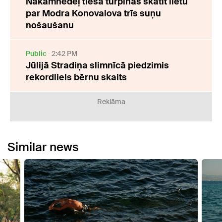
Nākamnedēļ tiesa turpinās skatīt lietu
par Modra Konovalova trīs suņu
nošaušanu
Public
2:42 PM
Jūlijā Stradiņa slimnīcā piedzimis
rekordliels bērnu skaits
Reklāma
Similar news