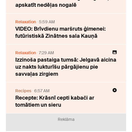
apskatīt nedēļas nogalē
Relaxation
5:59 AM
VIDEO: Brīvdienu maršruts ģimenei:
futūristiskā Zinātnes sala Kauņā
Relaxation
7:29 AM
Izzinoša pastaiga tumsā: Jelgavā aicina
uz nakts lukturīšu pārgājienu pie
savvaļas zirgiem
Recipes
6:57 AM
Recepte: Krāsnī cepti kabači ar
tomātiem un sieru
Reklāma