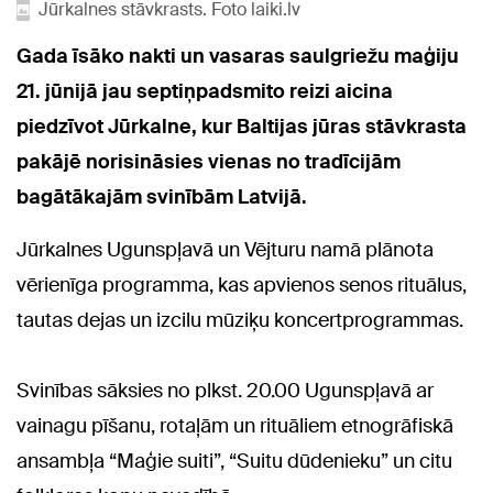
Jūrkalnes stāvkrasts. Foto laiki.lv
Gada īsāko nakti un vasaras saulgriežu maģiju
21. jūnijā jau septiņpadsmito reizi aicina
piedzīvot Jūrkalne, kur Baltijas jūras stāvkrasta
pakājē norisināsies vienas no tradīcijām
bagātākajām svinībām Latvijā.
Jūrkalnes Ugunspļavā un Vējturu namā plānota
vērienīga programma, kas apvienos senos rituālus,
tautas dejas un izcilu mūziķu koncertprogrammas.
Svinības sāksies no plkst. 20.00 Ugunspļavā ar
vainagu pīšanu, rotaļām un rituāliem etnogrāfiskā
ansambļa “Maģie suiti”, “Suitu dūdenieku” un citu