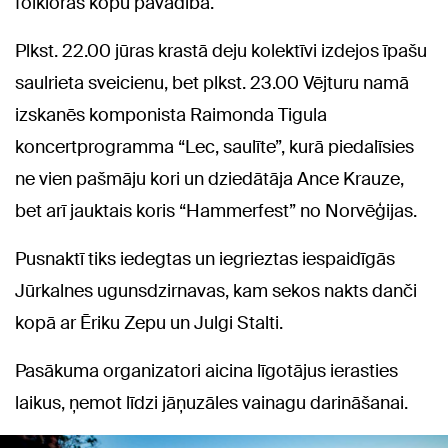
folkloras kopu pavadībā.
Plkst. 22.00 jūras krastā deju kolektīvi izdejos īpašu
saulrieta sveicienu, bet plkst. 23.00 Vējturu namā
izskanēs komponista Raimonda Tigula
koncertprogramma “Lec, saulīte”, kurā piedalīsies
ne vien pašmāju kori un dziedātāja Ance Krauze,
bet arī jauktais koris “Hammerfest” no Norvēģijas.
Pusnaktī tiks iedegtas un iegrieztas iespaidīgās
Jūrkalnes ugunsdzirnavas, kam sekos nakts danči
kopā ar Ēriku Zepu un Julgi Stalti.
Pasākuma organizatori aicina līgotājus ierasties
laikus, ņemot līdzi jāņuzāles vainagu darināšanai.