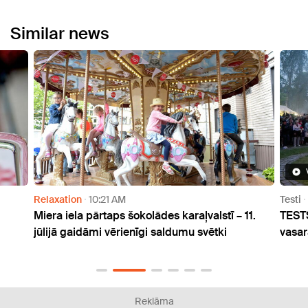
Similar news
Relaxation
10:21 AM
Testi
Miera iela pārtaps šokolādes karaļvalstī – 11.
TESTS
jūlijā gaidāmi vērienīgi saldumu svētki
vasar
Reklāma