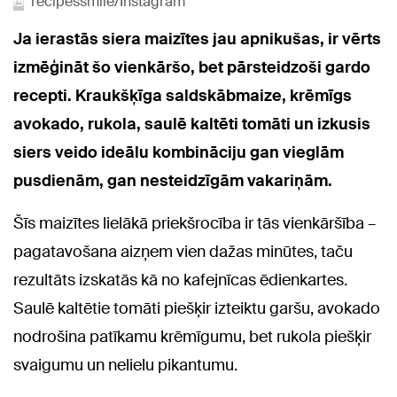
recipessmile/Instagram
Ja ierastās siera maizītes jau apnikušas, ir vērts
izmēģināt šo vienkāršo, bet pārsteidzoši gardo
recepti. Kraukšķīga saldskābmaize, krēmīgs
avokado, rukola, saulē kaltēti tomāti un izkusis
siers veido ideālu kombināciju gan vieglām
pusdienām, gan nesteidzīgām vakariņām.
Šīs maizītes lielākā priekšrocība ir tās vienkāršība –
pagatavošana aizņem vien dažas minūtes, taču
rezultāts izskatās kā no kafejnīcas ēdienkartes.
Saulē kaltētie tomāti piešķir izteiktu garšu, avokado
nodrošina patīkamu krēmīgumu, bet rukola piešķir
svaigumu un nelielu pikantumu.