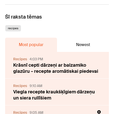
Šī raksta tēmas
recipes
Most popular
Newest
Recipes
4:03 PM
Krāsnī cepti dārzeņi ar balzamiko
glazūru – recepte aromātiskai piedevai
Recipes
9:10 AM
Viegla recepte kraukšķīgiem dārzeņu
un siera rullīšiem
Recipes
9:05 AM