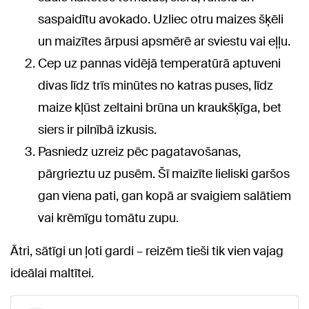
saspaidītu avokado. Uzliec otru maizes šķēli
un maizītes ārpusi apsmērē ar sviestu vai eļļu.
Cep uz pannas vidējā temperatūrā aptuveni
divas līdz trīs minūtes no katras puses, līdz
maize kļūst zeltaini brūna un kraukšķīga, bet
siers ir pilnībā izkusis.
Pasniedz uzreiz pēc pagatavošanas,
pārgrieztu uz pusēm. Šī maizīte lieliski garšos
gan viena pati, gan kopā ar svaigiem salātiem
vai krēmīgu tomātu zupu.
Ātri, sātīgi un ļoti gardi – reizēm tieši tik vien vajag
ideālai maltītei.