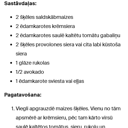
Sastāvdaļas:
2 šķēles saldskābmaizes
2 ēdamkarotes krēmsiera
2 ēdamkarotes saulē kaltētu tomātu gabaliņu
2 šķēles provolones siera vai cita labi kūstoša
siera
1 glāze rukolas
1/2 avokado
1 ēdamkarote sviesta vai eļļas
Pagatavošana:
Viegli apgrauzdē maizes šķēles. Vienu no tām
apsmērē ar krēmsieru, pēc tam kārto virsū
saulē kaltētos tomātus, sieru, rukolu un