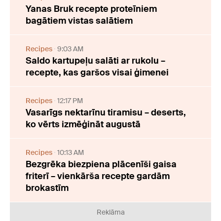
Yanas Bruk recepte proteīniem
bagātiem vistas salātiem
Recipes
9:03 AM
Saldo kartupeļu salāti ar rukolu –
recepte, kas garšos visai ģimenei
Recipes
12:17 PM
Vasarīgs nektarīnu tiramisu – deserts,
ko vērts izmēģināt augustā
Recipes
10:13 AM
Bezgrēka biezpiena plācenīši gaisa
friterī – vienkārša recepte gardām
brokastīm
Reklāma