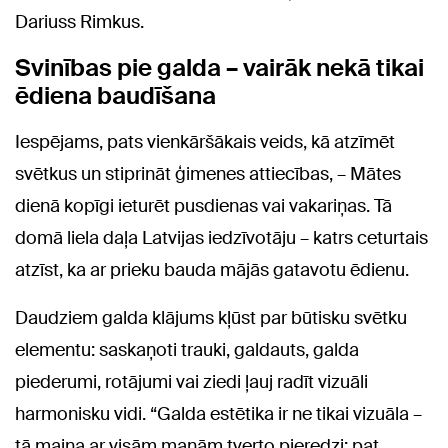
Dariuss Rimkus.
Svinības pie galda – vairāk nekā tikai
ēdiena baudīšana
Iespējams, pats vienkāršākais veids, kā atzīmēt
svētkus un stiprināt ģimenes attiecības, – Mātes
dienā kopīgi ieturēt pusdienas vai vakariņas. Tā
domā liela daļa Latvijas iedzīvotāju – katrs ceturtais
atzīst, ka ar prieku bauda mājās gatavotu ēdienu.
Daudziem galda klājums kļūst par būtisku svētku
elementu: saskaņoti trauki, galdauts, galda
piederumi, rotājumi vai ziedi ļauj radīt vizuāli
harmonisku vidi. “Galda estētika ir ne tikai vizuāla –
tā maina ar visām maņām tverto pieredzi; pat