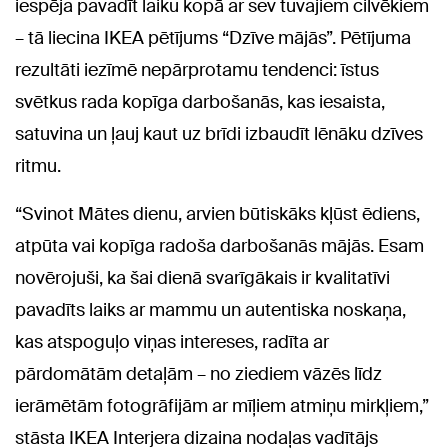
iespēja pavadīt laiku kopā ar sev tuvajiem cilvēkiem
– tā liecina IKEA pētījums “Dzīve mājās”. Pētījuma
rezultāti iezīmē nepārprotamu tendenci: īstus
svētkus rada kopīga darbošanās, kas iesaista,
satuvina un ļauj kaut uz brīdi izbaudīt lēnāku dzīves
ritmu.
“Svinot Mātes dienu, arvien būtiskāks kļūst ēdiens,
atpūta vai kopīga radoša darbošanās mājās. Esam
novērojuši, ka šai dienā svarīgākais ir kvalitatīvi
pavadīts laiks ar mammu un autentiska noskaņa,
kas atspoguļo viņas intereses, radīta ar
pārdomātām detaļām – no ziediem vāzēs līdz
ierāmētām fotogrāfijām ar mīļiem atmiņu mirkļiem,”
stāsta IKEA Interjera dizaina nodaļas vadītājs