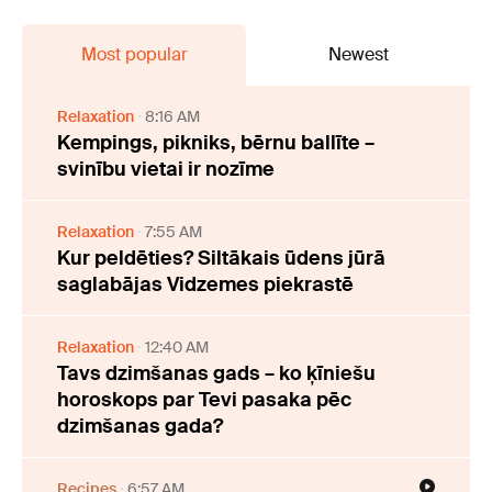
Most popular
Newest
Relaxation
8:16 AM
Kempings, pikniks, bērnu ballīte –
svinību vietai ir nozīme
Relaxation
7:55 AM
Kur peldēties? Siltākais ūdens jūrā
saglabājas Vidzemes piekrastē
Relaxation
12:40 AM
Tavs dzimšanas gads – ko ķīniešu
horoskops par Tevi pasaka pēc
dzimšanas gada?
Recipes
6:57 AM