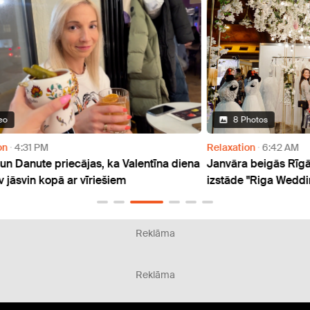
8 Photos
Relaxation
6:42 AM
1188 p
 diena
Janvāra beigās Rīgā notiks Baltijā lielākā kāzu
Edgar
izstāde "Riga Wedding Expo"
attie
Reklāma
Reklāma