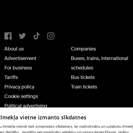
About us
Companies
Advertisement
Buses, trains, international
For business
schedules
Tariffs
Bus tickets
Privacy policy
Train tickets
Cookie settings
Political advertising
Cookie policy
 tīmekļa vietne izmanto sīkdatnes
Commenting terms
 tīmekļa vietnē tiek izmantotas sīkdatnes, lai nodrošinātu un uzlabotu tīmek
nes darbību., nosūtītu personalizētu reklāmu un satura ģenerēšanai, veiktu