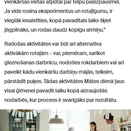
vienkāršas vietas atpūtai par telpu pašizpausmei.
Ja vide rosina eksperimentus un rotaļīgumu, ir
vieglāk iesaistīties, kopā pavadītais laiks šķiet
jēgpilnāks, un rodas daudz kopīgu atmiņu.”
Radošas aktivitātes var būt arī alternatīva
aktīvākām rotaļām – var, piemēram, sarīkot
gleznošanas darbnīcu, nodoties rokdarbiem vai arī
paveikt kādu vienkāršu darbiņu mājās, teiksim,
pārstādīt puķes. Tādas aktivitātes Mātes dienā ļaus
visai ģimenei pavadīt laiku kopā aizraujošās
nodarbēs, kur process ir svarīgāks par rezultātu.