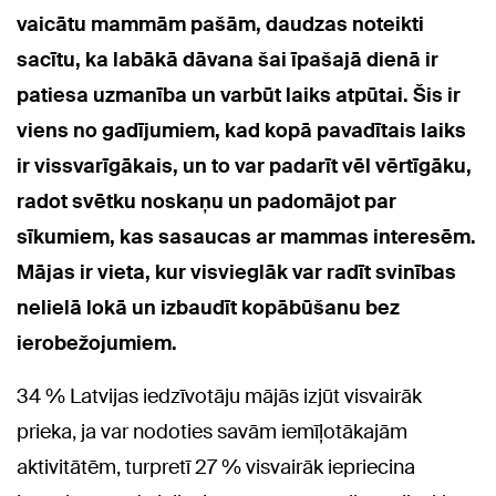
vaicātu mammām pašām, daudzas noteikti
sacītu, ka labākā dāvana šai īpašajā dienā ir
patiesa uzmanība un varbūt laiks atpūtai. Šis ir
viens no gadījumiem, kad kopā pavadītais laiks
ir vissvarīgākais, un to var padarīt vēl vērtīgāku,
radot svētku noskaņu un padomājot par
sīkumiem, kas sasaucas ar mammas interesēm.
Mājas ir vieta, kur visvieglāk var radīt svinības
nelielā lokā un izbaudīt kopābūšanu bez
ierobežojumiem.
34 % Latvijas iedzīvotāju mājās izjūt visvairāk
prieka, ja var nodoties savām iemīļotākajām
aktivitātēm, turpretī 27 % visvairāk iepriecina