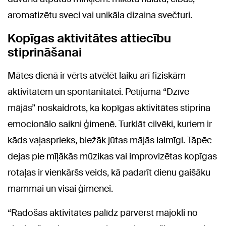
aromatizētu sveci vai unikāla dizaina svečturi.
Kopīgas aktivitātes attiecību
stiprināšanai
Mātes dienā ir vērts atvēlēt laiku arī fiziskām
aktivitātēm un spontanitātei. Pētījumā “Dzīve
mājās” noskaidrots, ka kopīgas aktivitātes stiprina
emocionālo saikni ģimenē. Turklāt cilvēki, kuriem ir
kāds vaļasprieks, biežāk jūtas mājās laimīgi. Tāpēc
dejas pie mīļākās mūzikas vai improvizētas kopīgas
rotaļas ir vienkāršs veids, kā padarīt dienu gaišāku
mammai un visai ģimenei.
“Radošas aktivitātes palīdz pārvērst mājokli no