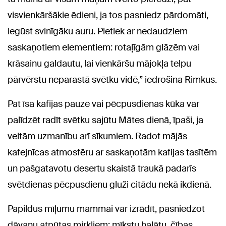
visvienkāršākie ēdieni, ja tos pasniedz pārdomāti,
iegūst svinīgāku auru. Pietiek ar nedaudziem
saskaņotiem elementiem: rotaļīgām glāzēm vai
krāsainu galdautu, lai vienkāršu mājokļa telpu
pārvērstu neparastā svētku vidē,” iedrošina Rimkus.
Pat īsa kafijas pauze vai pēcpusdienas kūka var
palīdzēt radīt svētku sajūtu Mātes dienā, īpaši, ja
veltām uzmanību arī sīkumiem. Radot mājās
kafejnīcas atmosfēru ar saskaņotām kafijas tasītēm
un pašgatavotu desertu skaistā traukā padarīs
svētdienas pēcpusdienu gluži citādu nekā ikdienā.
Papildus mīļumu mammai var izrādīt, pasniedzot
dāvanu atpūtas mirkļiem: mīkstu halātu, čības,