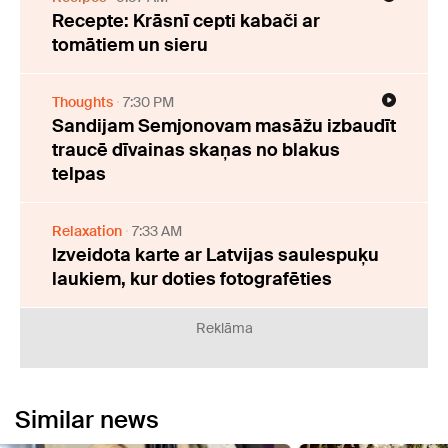
Recepte: Krāsnī cepti kabači ar
tomātiem un sieru
Thoughts
7:30 PM
Sandijam Semjonovam masāžu izbaudīt
traucē dīvainas skaņas no blakus
telpas
Relaxation
7:33 AM
Izveidota karte ar Latvijas saulespuķu
laukiem, kur doties fotografēties
Reklāma
Similar news