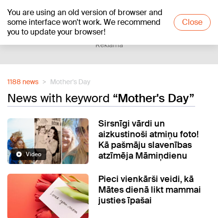
You are using an old version of browser and
+16
°C
some interface won't work. We recommend
Close
you to update your browser!
Reklāma
1188 news
Mother's Day
News with keyword
“Mother's Day”
Sirsnīgi vārdi un
aizkustinoši atmiņu foto!
Kā pašmāju slavenības
atzīmēja Māmiņdienu
Video
Pieci vienkārši veidi, kā
Mātes dienā likt mammai
justies īpašai