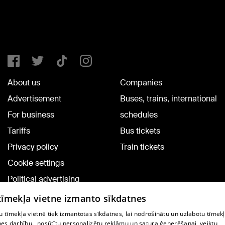
About us
Companies
Advertisement
Buses, trains, international
For business
schedules
Tariffs
Bus tickets
Privacy policy
Train tickets
Cookie settings
Political advertising
Cookie policy
 tīmekļa vietne izmanto sīkdatnes
Commenting terms
 tīmekļa vietnē tiek izmantotas sīkdatnes, lai nodrošinātu un uzlabotu tīmek
nes darbību., nosūtītu personalizētu reklāmu un satura ģenerēšanai, veiktu