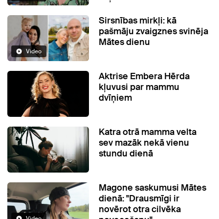
Sirsnības mirkļi: kā
pašmāju zvaigznes svinēja
Mātes dienu
Video
Aktrise Embera Hērda
kļuvusi par mammu
dvīņiem
Katra otrā mamma velta
sev mazāk nekā vienu
stundu dienā
Magone saskumusi Mātes
dienā: "Drausmīgi ir
novērot otra cilvēka
Video