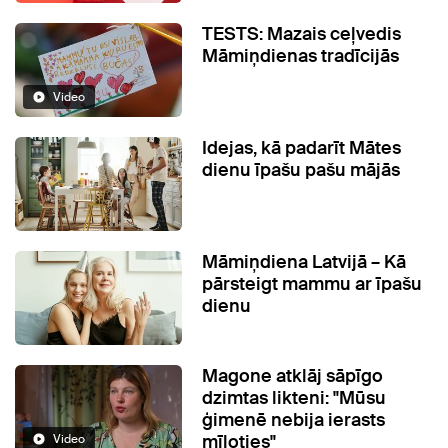
TESTS: Mazais ceļvedis
Māmiņdienas tradīcijās
Video
Idejas, kā padarīt Mātes
dienu īpašu pašu mājās
Māmiņdiena Latvijā – Kā
pārsteigt mammu ar īpašu
dienu
Magone atklāj sāpīgo
dzimtas likteni: "Mūsu
ģimenē nebija ierasts
mīļoties"
Video