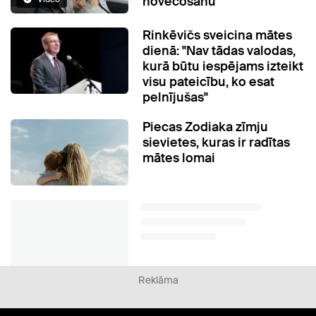
novecošanu"
Rinkēvičs sveicina mātes
dienā: "Nav tādas valodas,
kurā būtu iespējams izteikt
visu pateicību, ko esat
pelnījušas"
Piecas Zodiaka zīmju
sievietes, kuras ir radītas
mātes lomai
Reklāma