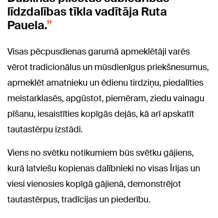
līdzdalības tīkla vadītāja Ruta
Pauela.
Visas pēcpusdienas garumā apmeklētāji varēs
vērot tradicionālus un mūsdienīgus priekšnesumus,
apmeklēt amatnieku un ēdienu tirdziņu, piedalīties
meistarklasēs, apgūstot, piemēram, ziedu vainagu
pīšanu, iesaistīties kopīgās dejās, kā arī apskatīt
tautastērpu izstādi.
Viens no svētku notikumiem būs svētku gājiens,
kurā latviešu kopienas dalībnieki no visas Īrijas un
viesi vienosies kopīgā gājienā, demonstrējot
tautastērpus, tradīcijas un piederību.