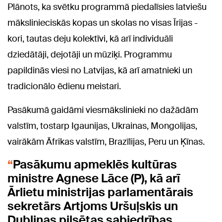
Plānots, ka svētku programmā piedalīsies latviešu
mākslinieciskās kopas un skolas no visas Īrijas -
kori, tautas deju kolektīvi, kā arī individuāli
dziedātāji, dejotāji un mūziķi. Programmu
papildinās viesi no Latvijas, kā arī amatnieki un
tradicionālo ēdienu meistari.
Pasākumā gaidāmi viesmākslinieki no dažādām
valstīm, tostarp Igaunijas, Ukrainas, Mongolijas,
vairākām Āfrikas valstīm, Brazīlijas, Peru un Ķīnas.
Pasākumu apmeklēs kultūras
ministre Agnese Lāce (P), kā arī
Ārlietu ministrijas parlamentārais
sekretārs Artjoms Uršuļskis un
Dublinas pilsētas sabiedrības