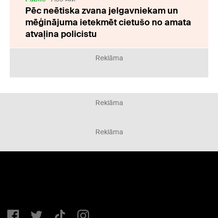
Pēc neētiska zvana jelgavniekam un
mēģinājuma ietekmēt cietušo no amata
atvaļina policistu
Reklāma
Reklāma
Reklāma