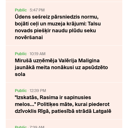
Public
5:47 PM
Ūdens sešreiz pārsniedzis normu,
bojāti ceļi un muzeja krājumi: Talsu
novads piešķir naudu plūdu seku
novēršanai
Public
10:19 AM
Mirušā uzņēmēja Valērija Maligina
jaunākā meita nonākusi uz apsūdzēto
sola
Public
12:39 PM
"Izskatās, Rasima ir sapinusies
melos..." Politiķes māte, kurai piederot
dzīvoklis Rīgā, patiesībā strādā Latgalē
Public
7:39 AM