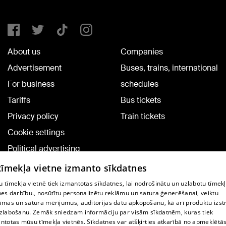
About us
Companies
Advertisement
Buses, trains, international
For business
schedules
Tariffs
Bus tickets
Privacy policy
Train tickets
Cookie settings
Political advertising
Cookie policy
 tīmekļa vietne izmanto sīkdatnes
Commenting terms
 tīmekļa vietnē tiek izmantotas sīkdatnes, lai nodrošinātu un uzlabotu tīmek
nes darbību., nosūtītu personalizētu reklāmu un satura ģenerēšanai, veiktu
āmas un satura mērījumus, auditorijas datu apkopošanu, kā arī produktu izst
TV program
zlabošanu. Zemāk sniedzam informāciju par visām sīkdatnēm, kuras tiek
Contract rules
ntotas mūsu tīmekļa vietnēs. Sīkdatnes var atšķirties atkarībā no apmeklētā