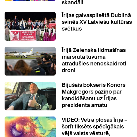
skandāli
Īrijas galvaspilsētā Dublinā
svinēs XV Latviešu kultūras
svētkus
Īrijā Zelenska lidmašīnas
maršruta tuvumā
atradušies nenoskaidroti
droni
Bijušais bokseris Konors
Makgregors paziņo par
kandidēšanu uz Īrijas
prezidenta amatu
VIDEO: Vētra plosās Īrijā –
šorīt fiksēts spēcīgākais
vējš valsts vēsturē,