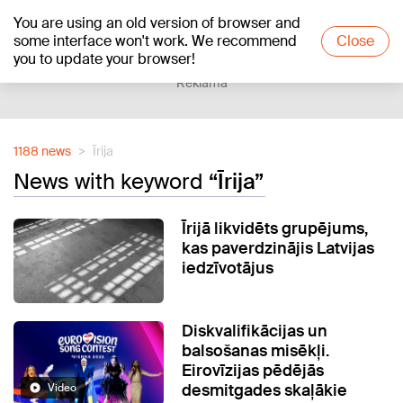
You are using an old version of browser and
+21
°C
some interface won't work. We recommend
Close
you to update your browser!
Reklāma
1188 news
Īrija
News with keyword
“Īrija”
Īrijā likvidēts grupējums,
kas paverdzinājis Latvijas
iedzīvotājus
Diskvalifikācijas un
balsošanas misēkļi.
Eirovīzijas pēdējās
desmitgades skaļākie
Video