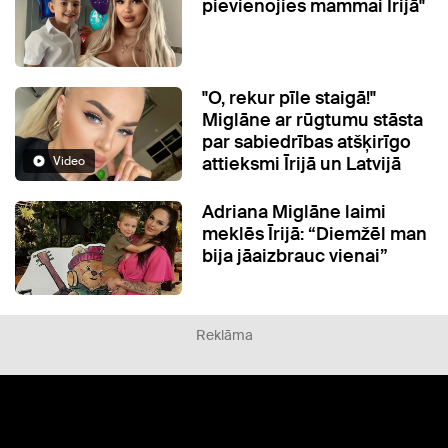
pievienojies mammai Īrijā"
"O, rekur pīle staigā!"
Miglāne ar rūgtumu stāsta
par sabiedrības atšķirīgo
attieksmi Īrijā un Latvijā
Video
Adriana Miglāne laimi
meklēs Īrijā: “Diemžēl man
bija jāaizbrauc vienai”
Reklāma