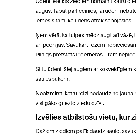
Ūdeni ieteikts ziediem nomainīt katru dien
augus. Tāpat pārliecinies, lai ūdenī nebūt
iemesls tam, ka ūdens ātrāk sabojāsies.
Ņem vērā, ka tulpes mēdz augt arī vāzē, tu
arī peonijas. Savukārt rozēm nepiecieša
Pilnīgs pretstats ir gerberas – tām nep
Siltu ūdeni jālej augiem ar kokveidīgiem
saulespuķēm.
Neaizmirsti katru reizi nedaudz no jauna 
visilgāko griezto ziedu dzīvi.
Izvēlies atbilstošu vietu, kur 
Dažiem ziediem patīk daudz saule, savukā