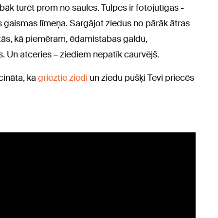
āk turēt prom no saules. Tulpes ir fotojutīgas -
es gaismas līmeņa. Sargājot ziedus no pārāk ātras
ietās, kā piemēram, ēdamistabas galdu,
s. Un atceries – ziediem nepatīk caurvējš.
cināta, ka
grieztie ziedi
un ziedu pušķi Tevi priecēs