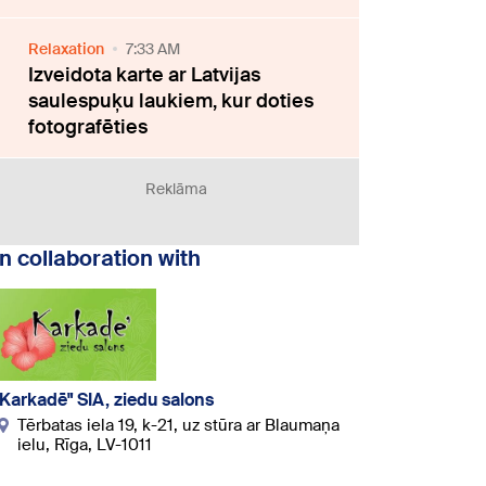
Relaxation
7:33 AM
Izveidota karte ar Latvijas
saulespuķu laukiem, kur doties
fotografēties
Reklāma
In collaboration with
"Karkadē" SIA, ziedu salons
Tērbatas iela 19, k-21, uz stūra ar Blaumaņa
ielu, Rīga, LV-1011