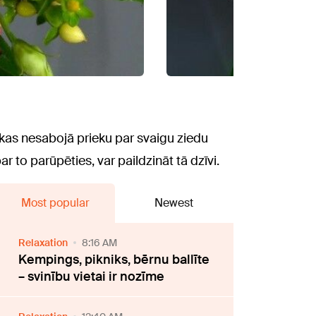
Nekas nesabojā prieku par svaigu ziedu
par to parūpēties, var paildzināt tā dzīvi.
Most popular
Newest
Relaxation
8:16 AM
Kempings, pikniks, bērnu ballīte
– svinību vietai ir nozīme