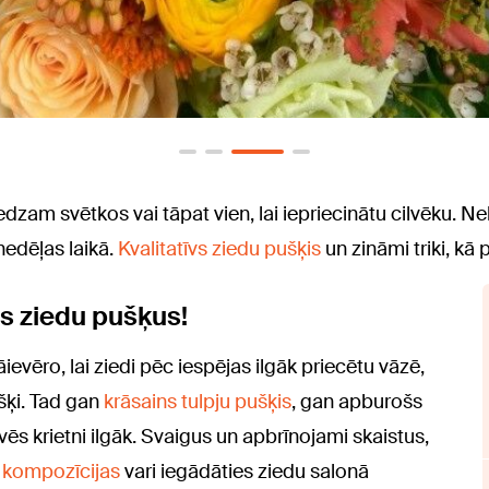
iedzam svētkos vai tāpat vien, lai iepriecinātu cilvēku. 
nedēļas laikā.
Kvalitatīvs ziedu pušķis
un zināmi triki, kā 
us ziedu pušķus!
evēro, lai ziedi pēc iespējas ilgāk priecētu vāzē,
ušķi. Tad gan
krāsains tulpju pušķis
, gan apburošs
vēs krietni ilgāk. Svaigus un apbrīnojami skaistus,
 kompozīcijas
vari iegādāties ziedu salonā