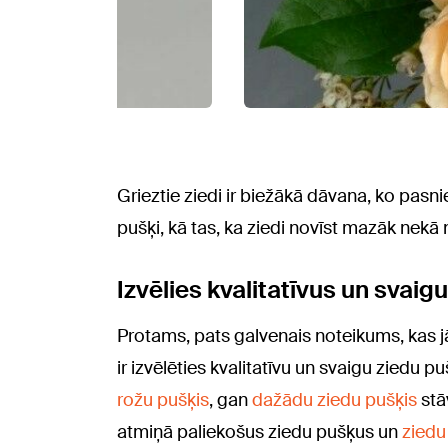
Grieztie ziedi ir biežākā dāvana, ko pasn
pušķi, kā tas, ka ziedi novīst mazāk nekā 
Izvēlies kvalitatīvus un svaig
Protams, pats galvenais noteikums, kas jāi
ir izvēlēties kvalitatīvu un svaigu ziedu p
rožu pušķis
, gan
dažādu ziedu pušķis
stā
atmiņā paliekošus ziedu pušķus un
ziedu