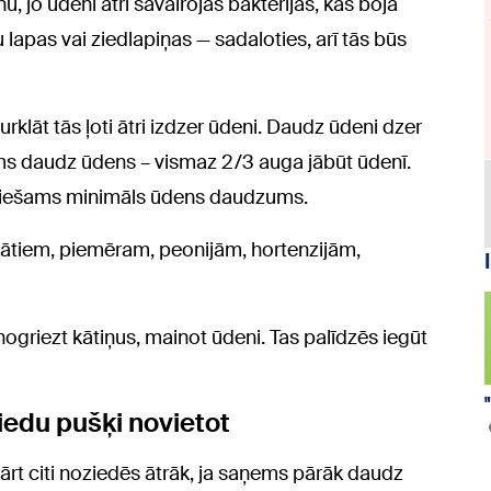
u, jo ūdenī ātri savairojas baktērijas, kas bojā
u lapas vai ziedlapiņas — sadaloties, arī tās būs
rklāt tās ļoti ātri izdzer ūdeni. Daudz ūdeni dzer
ms daudz ūdens – vismaz 2/3 auga jābūt ūdenī.
ieciešams minimāls ūdens daudzums.
 kātiem, piemēram, peonijām, hortenzijām,
nogriezt kātiņus, mainot ūdeni. Tas palīdzēs iegūt
ziedu pušķi novietot
rt citi noziedēs ātrāk, ja saņems pārāk daudz