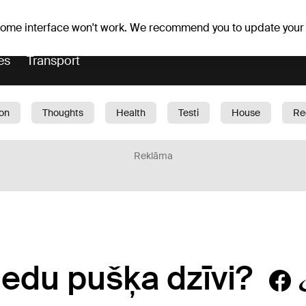
Weather forecast
Horoscopes
 some interface won't work. We recommend you to update your
es
Transport
ion
Thoughts
Health
Testi
House
Re
dren
Car
1188 play
Sport
Business
G
Reklāma
iedu pušķa dzīvi?