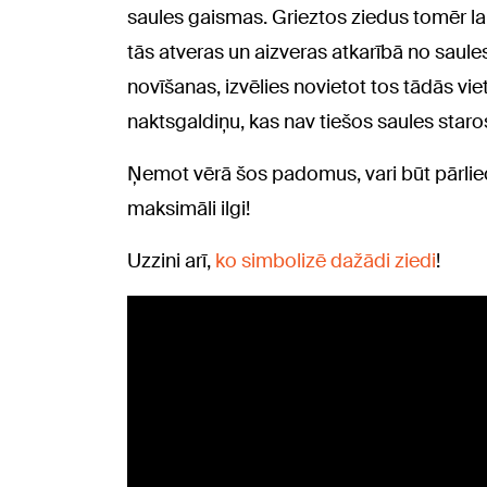
saules gaismas. Grieztos ziedus tomēr lab
tās atveras un aizveras atkarībā no saul
novīšanas, izvēlies novietot tos tādās v
naktsgaldiņu, kas nav tiešos saules staro
Ņemot vērā šos padomus, vari būt pārlie
maksimāli ilgi!
Uzzini arī,
ko simbolizē dažādi ziedi
!