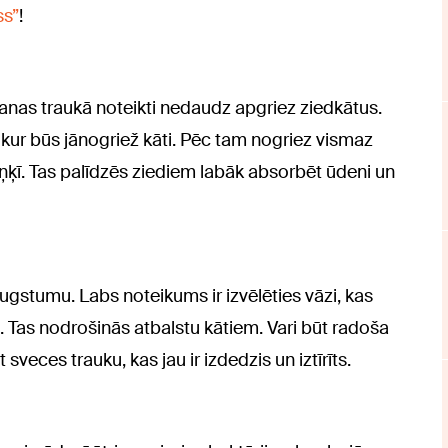
ss”
!
anas traukā noteikti nedaudz apgriez ziedkātus.
, kur būs jānogriež kāti. Pēc tam nogriez vismaz
ķī. Tas palīdzēs ziediem labāk absorbēt ūdeni un
augstumu. Labs noteikums ir izvēlēties vāzi, kas
as nodrošinās atbalstu kātiem. Vari būt radoša
sveces trauku, kas jau ir izdedzis un iztīrīts.