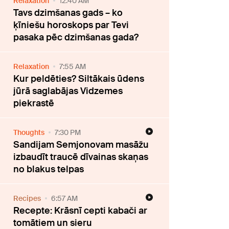
Relaxation
12:40 AM
Tavs dzimšanas gads – ko
ķīniešu horoskops par Tevi
pasaka pēc dzimšanas gada?
Relaxation
7:55 AM
Kur peldēties? Siltākais ūdens
jūrā saglabājas Vidzemes
piekrastē
Thoughts
7:30 PM
Sandijam Semjonovam masāžu
izbaudīt traucē dīvainas skaņas
no blakus telpas
Recipes
6:57 AM
Recepte: Krāsnī cepti kabači ar
tomātiem un sieru