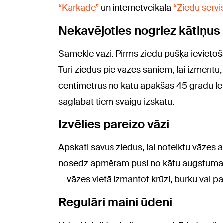
“Karkadē”
un internetveikalā
“Ziedu servi
Nekavējoties nogriez kātiņus
Sameklē vāzi. Pirms ziedu pušķa ievietoš
Turi ziedus pie vāzes sāniem, lai izmērītu
centimetrus no kātu apakšas 45 grādu leņ
saglabāt tiem svaigu izskatu.
Izvēlies pareizo vāzi
Apskati savus ziedus, lai noteiktu vāzes 
nosedz apmēram pusi no kātu augstuma. T
— vāzes vietā izmantot krūzi, burku vai pat 
Regulāri maini ūdeni