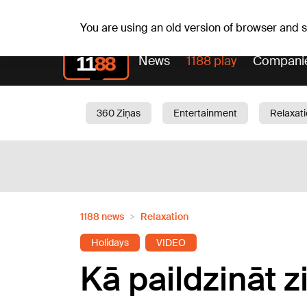
Fr, 07.08.2026.
+18
°C
Alfrēds, Fredis, Madars
You are using an old version of browser and
News
1188 play
Compani
360 Ziņas
Entertainment
Relaxat
Current
Traffic
Beauty
Chil
1188 news
Relaxation
Holidays
VIDEO
Kā paildzināt z