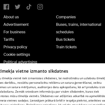
About us
Companies
Advertisement
Buses, trains, international
For business
schedules
Tariffs
Bus tickets
Privacy policy
Train tickets
Cookie settings
Political advertising
Cookie policy
 tīmekļa vietne izmanto sīkdatnes
Commenting terms
 tīmekļa vietnē tiek izmantotas sīkdatnes, lai nodrošinātu un uzlabotu tīmek
nes darbību., nosūtītu personalizētu reklāmu un satura ģenerēšanai, veiktu
āmas un satura mērījumus, auditorijas datu apkopošanu, kā arī produktu izst
TV program
zlabošanu. Zemāk sniedzam informāciju par visām sīkdatnēm, kuras tiek
Contract rules
ntotas mūsu tīmekļa vietnēs. Sīkdatnes var atšķirties atkarībā no apmeklētā
rneta vietnes sadaļas. Lietotājam jebkurā brīdī ir iespēja piekrist, atteikties va
360 Ziņu kontakti
īt savu piekrišanu. Piekrišanas sniegšana, kā arī tās atsaukšana vai mainīša