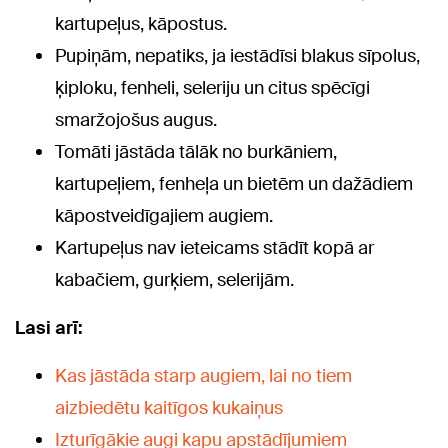
kartupeļus, kāpostus.
Pupiņām, nepatiks, ja iestādīsi blakus sīpolus,
ķiploku, fenheli, seleriju un citus spēcīgi
smaržojošus augus.
Tomāti jāstāda tālāk no burkāniem,
kartupeļiem, fenheļa un bietēm un dažādiem
kāpostveidīgajiem augiem.
Kartupeļus nav ieteicams stādīt kopā ar
kabačiem, gurķiem, selerijām.
Lasi arī:
Kas jāstāda starp augiem, lai no tiem
aizbiedētu kaitīgos kukaiņus
Izturīgākie augi kapu apstādījumiem