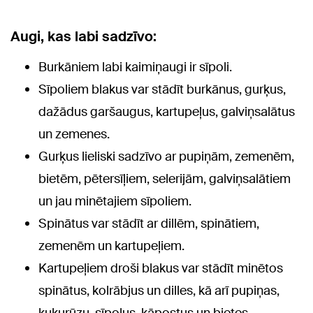
Augi, kas labi sadzīvo:
Burkāniem labi kaimiņaugi ir sīpoli.
Sīpoliem blakus var stādīt burkānus, gurķus,
dažādus garšaugus, kartupeļus, galviņsalātus
un zemenes.
Gurķus lieliski sadzīvo ar pupiņām, zemenēm,
bietēm, pētersīļiem, selerijām, galviņsalātiem
un jau minētajiem sīpoliem.
Spinātus var stādīt ar dillēm, spinātiem,
zemenēm un kartupeļiem.
Kartupeļiem droši blakus var stādīt minētos
spinātus, kolrābjus un dilles, kā arī pupiņas,