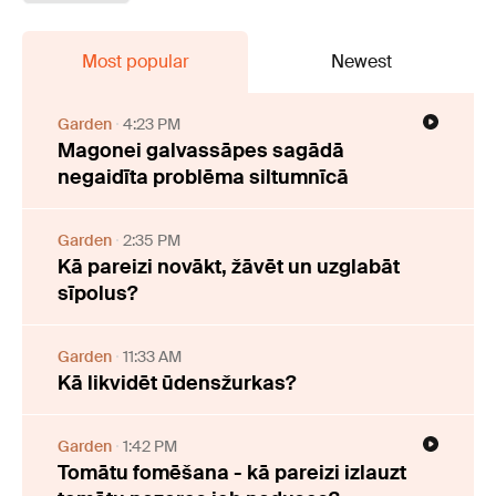
Most popular
Newest
Garden
4:23 PM
Magonei galvassāpes sagādā
negaidīta problēma siltumnīcā
Garden
2:35 PM
Kā pareizi novākt, žāvēt un uzglabāt
sīpolus?
Garden
11:33 AM
Kā likvidēt ūdensžurkas?
Garden
1:42 PM
Tomātu fomēšana - kā pareizi izlauzt