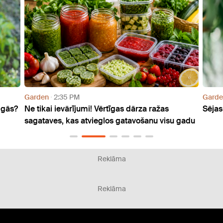
Garden
7:34 AM
tīgas dārza ražas
Sējas dienu kalendārs jūlijam
os gatavošanu visu gadu
Reklāma
Reklāma