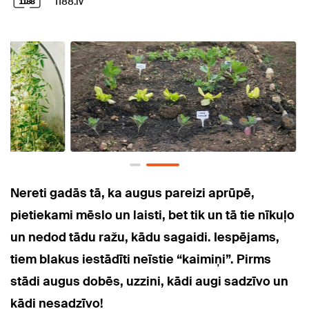
1188.lv
Nereti gadās tā, ka augus pareizi aprūpē,
pietiekami mēslo un laisti, bet tik un tā tie nīkuļo
un nedod tādu ražu, kādu sagaidi. Iespējams,
tiem blakus iestādīti neīstie “kaimiņi”. Pirms
stādi augus dobēs, uzzini, kādi augi sadzīvo un
kādi nesadzīvo!