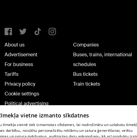
About us
Companies
Advertisement
Buses, trains, international
For business
schedules
Tariffs
Bus tickets
Privacy policy
Train tickets
Cookie settings
Political advertising
Cookie policy
 tīmekļa vietne izmanto sīkdatnes
Commenting terms
 tīmekļa vietnē tiek izmantotas sīkdatnes, lai nodrošinātu un uzlabotu tīmek
nes darbību., nosūtītu personalizētu reklāmu un satura ģenerēšanai, veiktu
āmas un satura mērījumus, auditorijas datu apkopošanu, kā arī produktu izst