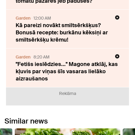
tomātu pazares jeb paduses?
Garden
12:00 AM
Kā pareizi novākt smiltsērkšķus?
Bonusā recepte: burkānu kēksiņi ar
smiltsērkšķu krēmu!
Garden
8:20 AM
"Fetišs ieslēdzies..." Magone atklāj, kas
kļuvis par viņas šīs vasaras lielāko
aizraušanos
Reklāma
Similar news