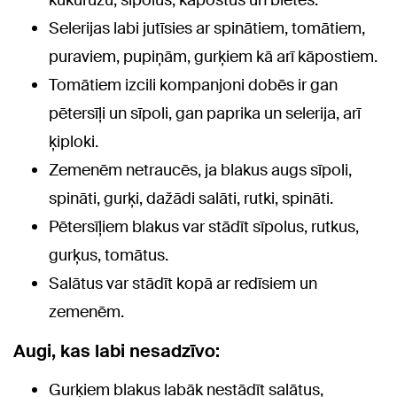
kukurūzu, sīpolus, kāpostus un bietes.
Selerijas labi jutīsies ar spinātiem, tomātiem,
puraviem, pupiņām, gurķiem kā arī kāpostiem.
Tomātiem izcili kompanjoni dobēs ir gan
pētersīļi un sīpoli, gan paprika un selerija, arī
ķiploki.
Zemenēm netraucēs, ja blakus augs sīpoli,
spināti, gurķi, dažādi salāti, rutki, spināti.
Pētersīļiem blakus var stādīt sīpolus, rutkus,
gurķus, tomātus.
Salātus var stādīt kopā ar redīsiem un
zemenēm.
Augi, kas labi nesadzīvo:
Gurķiem blakus labāk nestādīt salātus,