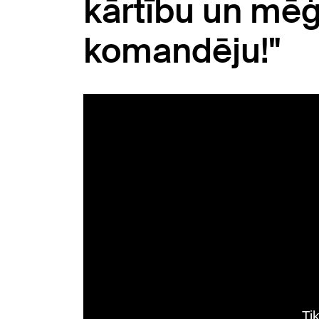
kārtību un mēģ
komandēju!"