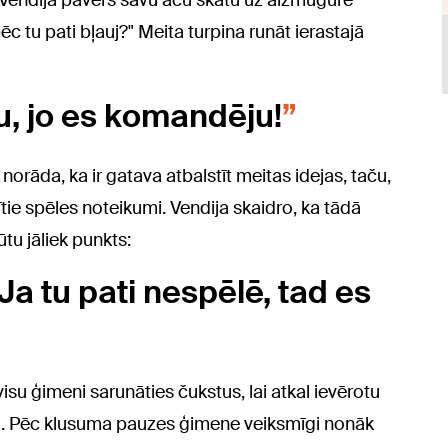
i Vendija pavērš savu acu skatu uz aizmugurē
pēc tu pati bļauj?" Meita turpina runāt ierastajā
u, jo es komandēju!
 norāda, ka ir gatava atbalstīt meitas idejas, taču,
ītie spēles noteikumi. Vendija skaidro, ka tādā
tu jāliek punkts:
a tu pati nespēlē, tad es
 visu ģimeni sarunāties čukstus, lai atkal ievērotu
mu. Pēc klusuma pauzes ģimene veiksmīgi nonāk