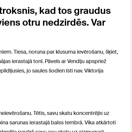
 troksnis, kad tos graudus
viens otru nedzirdēs. Var
em. Tiesa, noruna par klusuma ievērošanu, šķiet,
ājas ierastajā tonī. Pāvels ar Vendiju apspriež
ldījusies, jo saules šodien īsti nav. Viktorija
eievērošanu. Tētis, savu skatu koncentrējis uz
ina sarunas ierastajā balss tembrā. Vika atkārtoti