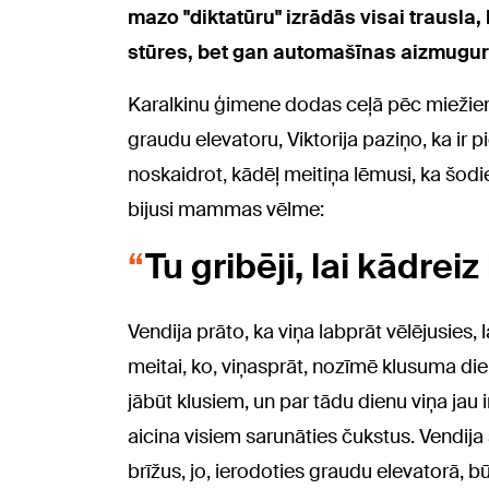
mazo "diktatūru" izrādās visai trausla
stūres, bet gan automašīnas aizmugur
Karalkinu ģimene dodas ceļā pēc miežie
graudu elevatoru, Viktorija paziņo, ka ir 
noskaidrot, kādēļ meitiņa lēmusi, ka šodie
bijusi mammas vēlme:
Tu gribēji, lai kādre
Vendija prāto, ka viņa labprāt vēlējusies
meitai, ko, viņasprāt, nozīmē klusuma dien
jābūt klusiem, un par tādu dienu viņa jau
aicina visiem sarunāties čukstus. Vendija
brīžus, jo, ierodoties graudu elevatorā, bū