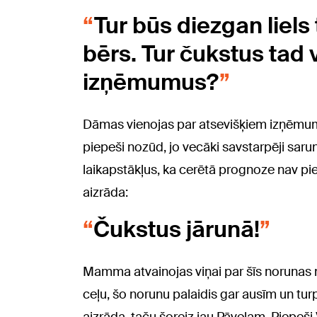
Tur būs diezgan liels
bērs. Tur čukstus tad 
izņēmumus?
Dāmas vienojas par atsevišķiem izņēmumi
piepeši nozūd, jo vecāki savstarpēji sarun
laikapstākļus, ka cerētā prognoze nav piepi
aizrāda:
Čukstus jārunā!
Mamma atvainojas viņai par šīs norunas n
ceļu, šo norunu palaidis gar ausīm un turp