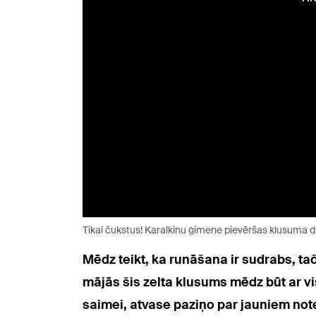
Tikai čukstus! Karalkinu ģimene pievēršas klusuma d
Mēdz teikt, ka runāšana ir sudrabs, ta
mājās šis zelta klusums mēdz būt ar v
saimei, atvase paziņo par jauniem not