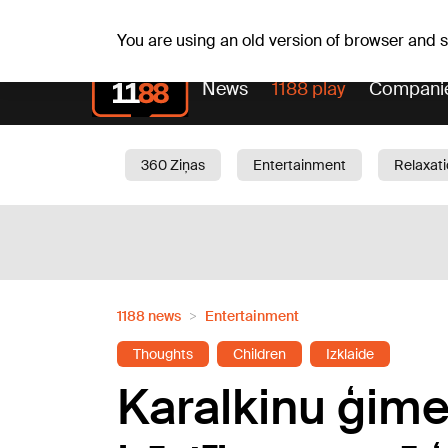
Th, 06.08.2026.
+21
°C
Alfrēds, Fredis, Madars
You are using an old version of browser and
News
1188 play
Compani
360 Ziņas
Entertainment
Relaxat
Current
Traffic
Beauty
Chil
1188 news
Entertainment
Thoughts
Children
Izklaide
Karalkinu ģime