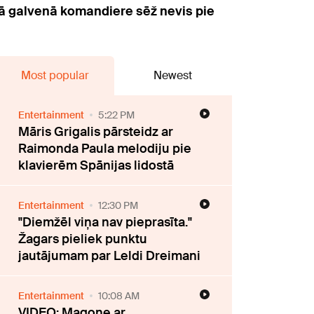
enā galvenā komandiere sēž nevis pie
Most popular
Newest
Entertainment
5:22 PM
Māris Grigalis pārsteidz ar
Raimonda Paula melodiju pie
klavierēm Spānijas lidostā
Entertainment
12:30 PM
"Diemžēl viņa nav pieprasīta."
Žagars pieliek punktu
jautājumam par Leldi Dreimani
Entertainment
10:08 AM
VIDEO: Magone ar