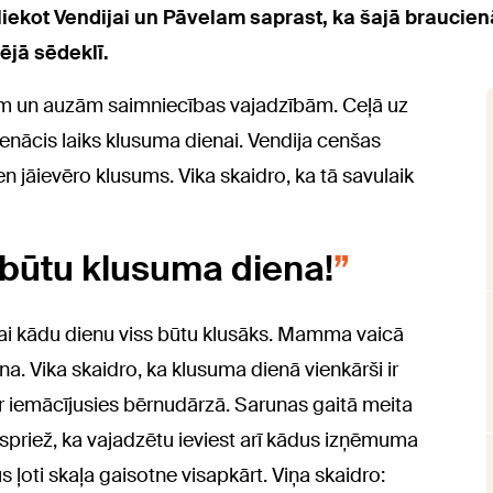
, liekot Vendijai un Pāvelam saprast, ka šajā brauci
ējā sēdeklī.
m un auzām saimniecības vajadzībām. Ceļā uz
pienācis laiks klusuma dienai. Vendija cenšas
n jāievēro klusums. Vika skaidro, ka tā savulaik
iz būtu klusuma diena!
, lai kādu dienu viss būtu klusāks. Mamma vaicā
a. Vika skaidro, ka klusuma dienā vienkārši ir
 ir iemācījusies bērnudārzā. Sarunas gaitā meita
 spriež, ka vajadzētu ieviest arī kādus izņēmuma
s ļoti skaļa gaisotne visapkārt. Viņa skaidro: