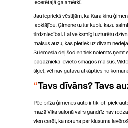
iecerētajā galamērķī.
Jau iepriekš vēstījām, ka Karalkinu ģime
labklājību. Ģimene uztur kuplu kazu saim
tirdzniecībai. Lai veiksmīgi uzturētu dzī
maisus auzu, kas pietiek uz divām nedēļā
Šī iemesla dēļ šodien tiek nolemts ņem
bagāžniekā ievieto smagos maisus, Viktorij
šķiet, vēl nav gatava atkāpties no koman
Tavs dīvāns? Tavs au
Pēc brīža ģimenes auto ir tik ļoti piekrau
mazā Vika salonā vairs gandrīz nav redz
vien cerēt, ka noruna par klusuma ievēroš