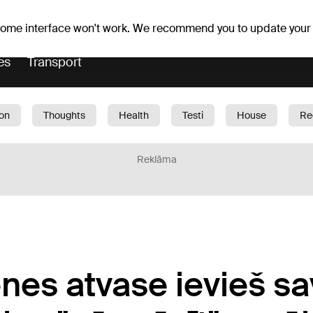
Weather forecast
Horoscopes
 some interface won't work. We recommend you to update your
es
Transport
ion
Thoughts
Health
Testi
House
Re
dren
Car
1188 play
Sport
Business
G
Reklāma
nes atvase ievieš s