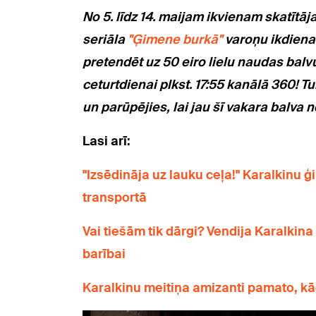
No 5. līdz 14. maijam ikvienam skatītājam
seriāla
"Ģimene burkā"
varoņu ikdienas
pretendēt uz 50 eiro lielu naudas balv
ceturtdienai plkst. 17:55 kanālā 360! T
un parūpējies, lai jau šī vakara balva 
Lasi arī:
"Izsēdināja uz lauku ceļa!" Karalkinu 
transportā
Vai tiešām tik dārgi? Vendija Karalkin
barībai
Karalkinu meitiņa amizanti pamato, kādē