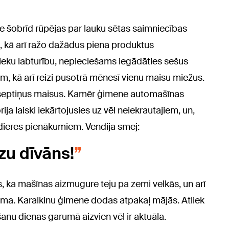
ne šobrīd rūpējas par lauku sētas saimniecības
i, kā arī ražo dažādus piena produktus
vnieku labturību, nepieciešams iegādāties sešus
m, kā arī reizi pusotrā mēnesī vienu maisu miežus.
t septiņus maisus. Kamēr ģimene automašīnas
a laiski iekārtojusies uz vēl neiekrautajiem, un,
dieres pienākumiem. Vendija smej:
zu dīvāns!
ts, ka mašīnas aizmugure teju pa zemi velkās, un arī
ama. Karalkinu ģimene dodas atpakaļ mājās. Atliek
anu dienas garumā aizvien vēl ir aktuāla.