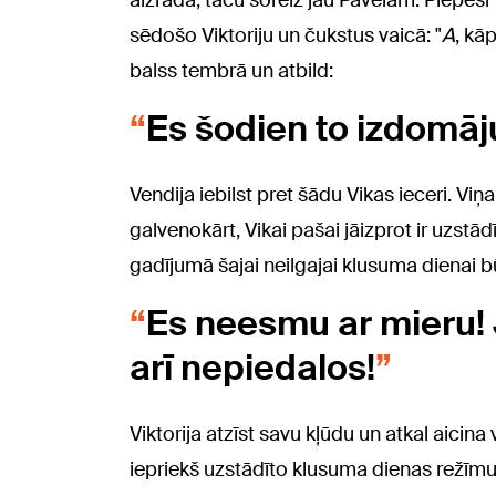
aizrāda, taču šoreiz jau Pāvelam. Piepeš
sēdošo Viktoriju un čukstus vaicā: "
A
, kā
balss tembrā un atbild:
Es šodien to izdomāj
Vendija iebilst pret šādu Vikas ieceri. Viņa
galvenokārt, Vikai pašai jāizprot ir uzstād
gadījumā šajai neilgajai klusuma dienai bū
Es neesmu ar mieru! J
arī nepiedalos!
Viktorija atzīst savu kļūdu un atkal aicina
iepriekš uzstādīto klusuma dienas režī