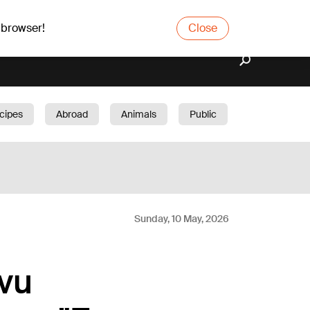
 browser!
Close
cipes
Abroad
Animals
Public
arden
Sunday, 10 May, 2026
avu