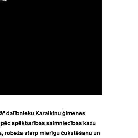
rkā" dalībnieku Karalkinu ģimenes
ā pēc spēkbarības saimniecības kazu
sa, robeža starp mierīgu čukstēšanu un