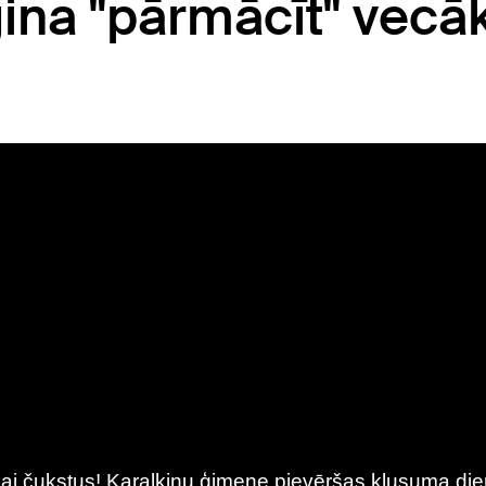
ina "pārmācīt" vecāk