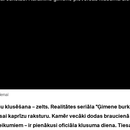
ienai
ču klusēšana – zelts. Realitātes seriāla "Ģimene bu
isai kaprīzu raksturu. Kamēr vecāki dodas braucien
eikumiem – ir pienākusi oficiāla klusuma diena. Tie