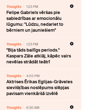
Thoughts
1:23 PM
Felipe Gabriels vēršas pie
sabiedrības ar emocionālu
lūgumu: "Lūdzu, nedariet to
bērniem un jauniešiem"
Thoughts
1:23 PM
"Bija tāds bailīgs periods."
Kaspars Zāle atklāj, kāpēc vairs
nevēlas strādāt teātrī
Thoughts
4:55 PM
Aktrises Ērikas Eglijas-Grāveles
sievišķības noslēpums slēpjas
pavisam vienkāršā izvēlē
Thoughts
6:30 AM