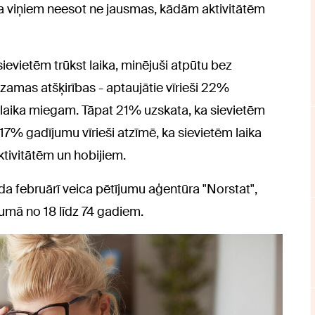
 ka viņiem neesot ne jausmas, kādām aktivitātēm
sievietēm trūkst laika, minējuši atpūtu bez
zamas atšķirības - aptaujātie vīrieši 22%
 laika miegam. Tāpat 21% uzskata, ka sievietēm
t 17% gadījumu vīrieši atzīmē, ka sievietēm laika
aktivitātēm un hobijiem.
da februārī veica pētījumu aģentūra "Norstat",
cumā no 18 līdz 74 gadiem.