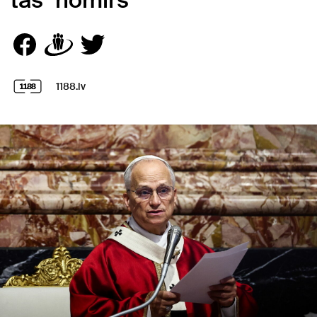
tās "nomirs'
1188.lv