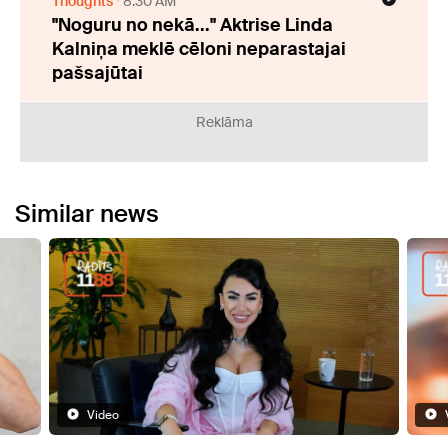
Thoughts
8:30 AM
"Noguru no nekā..." Aktrise Linda
Kalniņa meklē cēloni neparastajai
pašsajūtai
Reklāma
Similar news
Video