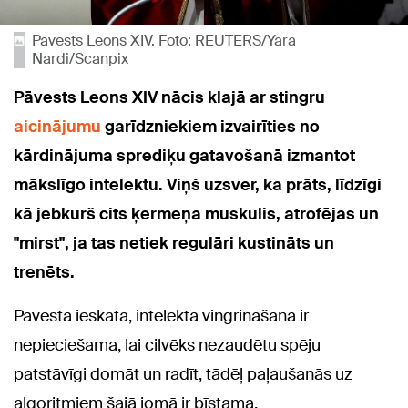
Pāvests Leons XIV. Foto: REUTERS/Yara
Nardi/Scanpix
Pāvests Leons XIV nācis klajā ar stingru
aicinājumu
garīdzniekiem izvairīties no
kārdinājuma sprediķu gatavošanā izmantot
mākslīgo intelektu. Viņš uzsver, ka prāts, līdzīgi
kā jebkurš cits ķermeņa muskulis, atrofējas un
"mirst", ja tas netiek regulāri kustināts un
trenēts.
Pāvesta ieskatā, intelekta vingrināšana ir
nepieciešama, lai cilvēks nezaudētu spēju
patstāvīgi domāt un radīt, tādēļ paļaušanās uz
algoritmiem šajā jomā ir bīstama.