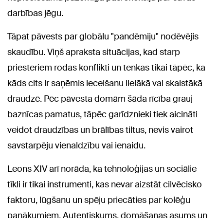
darbības jēgu.
Tāpat pāvests par globālu "pandēmiju" nodēvējis
skaudību. Viņš apraksta situācijas, kad starp
priesteriem rodas konflikti un tenkas tikai tāpēc, ka
kāds cits ir saņēmis iecelšanu lielākā vai skaistākā
draudzē. Pēc pāvesta domām šāda rīcība grauj
baznīcas pamatus, tāpēc garīdznieki tiek aicināti
veidot draudzības un brālības tiltus, nevis vairot
savstarpēju vienaldzību vai ienaidu.
Leons XIV arī norāda, ka tehnoloģijas un sociālie
tīkli ir tikai instrumenti, kas nevar aizstāt cilvēcisko
faktoru, lūgšanu un spēju priecāties par kolēģu
panākumiem. Autentiskums, domāšanas asums un