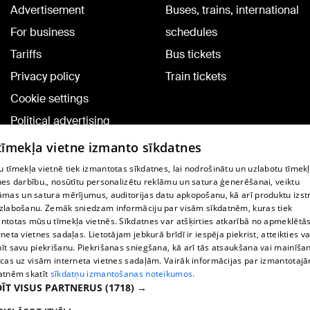
Advertisement
Buses, trains, international
For business
schedules
Tariffs
Bus tickets
Privacy policy
Train tickets
Cookie settings
Political advertising
Cookie policy
 tīmekļa vietne izmanto sīkdatnes
Commenting terms
 tīmekļa vietnē tiek izmantotas sīkdatnes, lai nodrošinātu un uzlabotu tīmek
nes darbību., nosūtītu personalizētu reklāmu un satura ģenerēšanai, veiktu
āmas un satura mērījumus, auditorijas datu apkopošanu, kā arī produktu izst
TV program
zlabošanu. Zemāk sniedzam informāciju par visām sīkdatnēm, kuras tiek
Contract rules
ntotas mūsu tīmekļa vietnēs. Sīkdatnes var atšķirties atkarībā no apmeklētā
rneta vietnes sadaļas. Lietotājam jebkurā brīdī ir iespēja piekrist, atteikties va
360 Ziņu kontakti
īt savu piekrišanu. Piekrišanas sniegšana, kā arī tās atsaukšana vai mainīša
ecas uz visām interneta vietnes sadaļām. Vairāk informācijas par izmantotaj
Helio Media
atnēm skatīt
sīkdatņu izmantošanas noteikumos.
ĪT VISUS PARTNERUS
(1718) →
Vortal assistance service: e-mail -
info@1188.lv