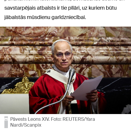
savstarpējais atbalsts ir tie pīlāri, uz kuriem būtu
jābalstās mūsdienu garīdzniecībai.
Pāvests Leons XIV. Foto: REUTERS/Yara
Nardi/Scanpix