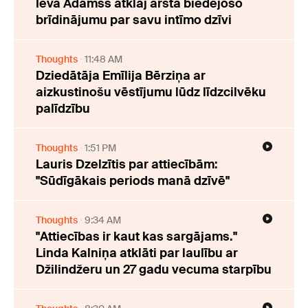
Ieva Adamss atklāj ārsta biedējošo
brīdinājumu par savu intīmo dzīvi
Thoughts
11:48 AM
Dziedātāja Emīlija Bērziņa ar
aizkustinošu vēstījumu lūdz līdzcilvēku
palīdzību
Thoughts
1:51 PM
Lauris Dzelzītis par attiecībām:
"Sūdīgākais periods manā dzīvē"
Thoughts
9:34 AM
"Attiecības ir kaut kas sargājams."
Linda Kalniņa atklāti par laulību ar
Džilindžeru un 27 gadu vecuma starpību