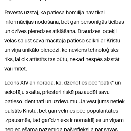
Pāvests uzstāj, ka patiesa homīlija nav tikai
informācijas nodošana, bet gan personīgās ticības
un dzīves pieredzes atklāšana. Draudzes locekļi
vēlas sajust sava mācītāja patieso saikni ar Kristu
un viņa unikālo pieredzi, ko neviens tehnoloģisks
rīks, lai cik attīstīts tas būtu, nekad nespēs aizstāt
vai imitēt.
Leons XIV arī norāda, ka, dzenoties pēc "patīk" un
sekotāju skaita, priesteri riskē pazaudēt savu
patieso identitāti un uzdevumu. Ja vēstījums netiek
balstīts Kristū, bet gan vēlmes pēc popularitātes
izpausmēs, tad garīdznieks ir nomaldījies un viņam
nepieciešama pazemīga pašrefleksija par savas