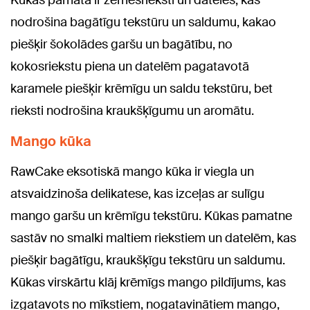
Kūkas pamatā ir zemesrieksti un dateles, kas
nodrošina bagātīgu tekstūru un saldumu, kakao
piešķir šokolādes garšu un bagātību, no
kokosriekstu piena un datelēm pagatavotā
karamele piešķir krēmīgu un saldu tekstūru, bet
rieksti nodrošina kraukšķīgumu un aromātu.
Mango kūka
RawCake eksotiskā mango kūka ir viegla un
atsvaidzinoša delikatese, kas izceļas ar sulīgu
mango garšu un krēmīgu tekstūru. Kūkas pamatne
sastāv no smalki maltiem riekstiem un datelēm, kas
piešķir bagātīgu, kraukšķīgu tekstūru un saldumu.
Kūkas virskārtu klāj krēmīgs mango pildījums, kas
izgatavots no mīkstiem, nogatavinātiem mango,