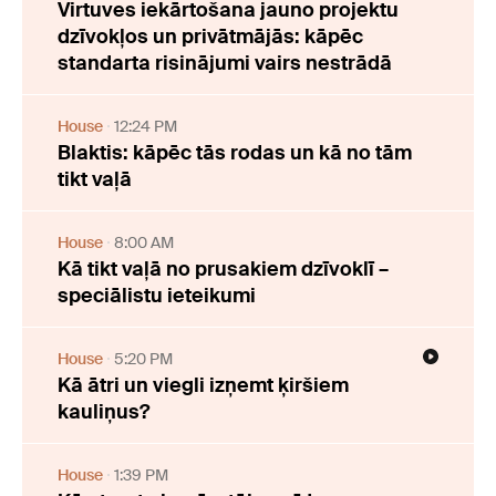
Virtuves iekārtošana jauno projektu
dzīvokļos un privātmājās: kāpēc
standarta risinājumi vairs nestrādā
House
12:24 PM
Blaktis: kāpēc tās rodas un kā no tām
tikt vaļā
House
8:00 AM
Kā tikt vaļā no prusakiem dzīvoklī –
speciālistu ieteikumi
House
5:20 PM
Kā ātri un viegli izņemt ķiršiem
kauliņus?
House
1:39 PM