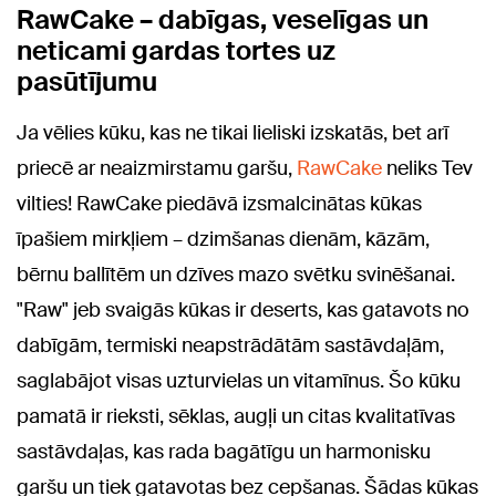
RawCake – dabīgas, veselīgas un
neticami gardas tortes uz
pasūtījumu
Ja vēlies kūku, kas ne tikai lieliski izskatās, bet arī
priecē ar neaizmirstamu garšu,
RawCake
neliks Tev
vilties! RawCake piedāvā izsmalcinātas kūkas
īpašiem mirkļiem – dzimšanas dienām, kāzām,
bērnu ballītēm un dzīves mazo svētku svinēšanai.
"Raw" jeb svaigās kūkas ir deserts, kas gatavots no
dabīgām, termiski neapstrādātām sastāvdaļām,
saglabājot visas uzturvielas un vitamīnus. Šo kūku
pamatā ir rieksti, sēklas, augļi un citas kvalitatīvas
sastāvdaļas, kas rada bagātīgu un harmonisku
garšu un tiek gatavotas bez cepšanas. Šādas kūkas