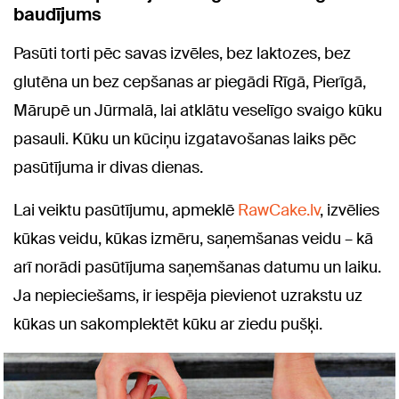
baudījums
Pasūti torti pēc savas izvēles, bez laktozes, bez
glutēna un bez cepšanas ar piegādi Rīgā, Pierīgā,
Mārupē un Jūrmalā, lai atklātu veselīgo svaigo kūku
pasauli. Kūku un kūciņu izgatavošanas laiks pēc
pasūtījuma ir divas dienas.
Lai veiktu pasūtījumu, apmeklē
RawCake.lv
, izvēlies
kūkas veidu, kūkas izmēru, saņemšanas veidu – kā
arī norādi pasūtījuma saņemšanas datumu un laiku.
Ja nepieciešams, ir iespēja pievienot uzrakstu uz
kūkas un sakomplektēt kūku ar ziedu pušķi.