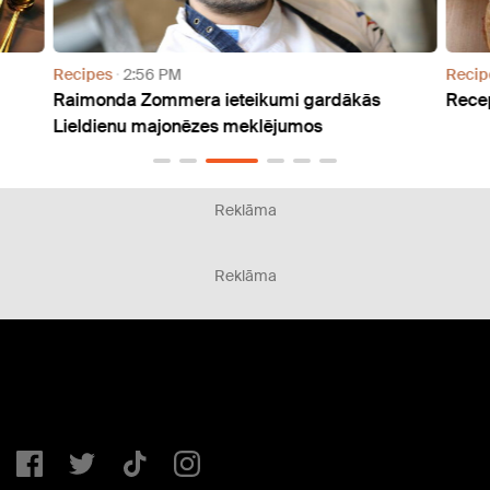
Recipes
2:56 PM
Recip
Raimonda Zommera ieteikumi gardākās
Recep
Lieldienu majonēzes meklējumos
Reklāma
Reklāma