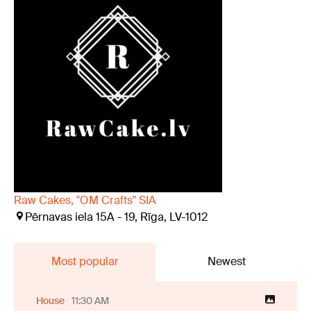
Raw Cakes, "OM Crafts" SIA
Pērnavas iela 15A - 19, Rīga, LV-1012
Most popular
Newest
House
11:30 AM