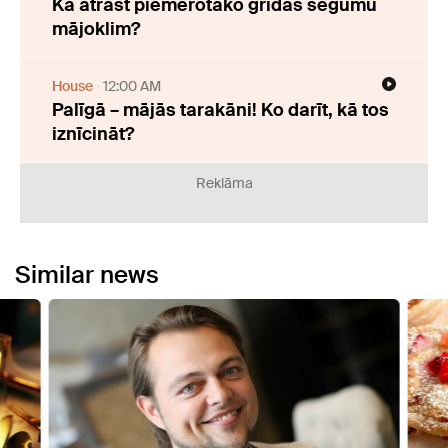
Kā atrast piemērotāko grīdas segumu
mājoklim?
House
12:00 AM
Palīgā – mājās tarakāni! Ko darīt, kā tos
iznīcināt?
Reklāma
Similar news