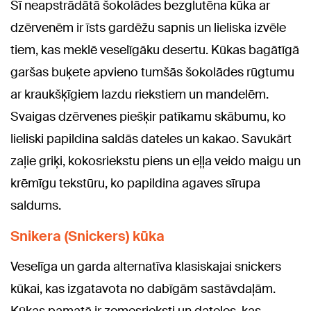
Šī neapstrādātā šokolādes bezglutēna kūka ar
dzērvenēm ir īsts gardēžu sapnis un lieliska izvēle
tiem, kas meklē veselīgāku desertu. Kūkas bagātīgā
garšas buķete apvieno tumšās šokolādes rūgtumu
ar kraukšķīgiem lazdu riekstiem un mandelēm.
Svaigas dzērvenes piešķir patīkamu skābumu, ko
lieliski papildina saldās dateles un kakao. Savukārt
zaļie griķi, kokosriekstu piens un eļļa veido maigu un
krēmīgu tekstūru, ko papildina agaves sīrupa
saldums.
Snikera (Snickers) kūka
Veselīga un garda alternatīva klasiskajai snickers
kūkai, kas izgatavota no dabīgām sastāvdaļām.