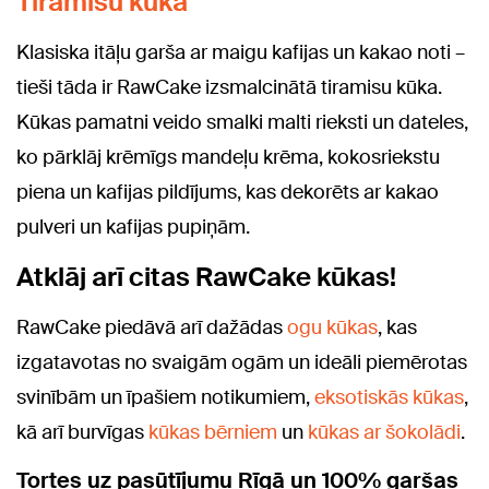
Tiramisu kūka
Klasiska itāļu garša ar maigu kafijas un kakao noti –
tieši tāda ir RawCake izsmalcinātā tiramisu kūka.
Kūkas pamatni veido smalki malti rieksti un dateles,
ko pārklāj krēmīgs mandeļu krēma, kokosriekstu
piena un kafijas pildījums, kas dekorēts ar kakao
pulveri un kafijas pupiņām.
Atklāj arī citas RawCake kūkas!
RawCake piedāvā arī dažādas
ogu kūkas
, kas
izgatavotas no svaigām ogām un ideāli piemērotas
svinībām un īpašiem notikumiem,
eksotiskās kūkas
,
kā arī burvīgas
kūkas bērniem
un
kūkas ar šokolādi
.
Tortes uz pasūtījumu Rīgā un 100% garšas