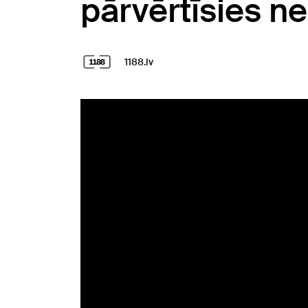
pārvērtīsies 
1188.lv