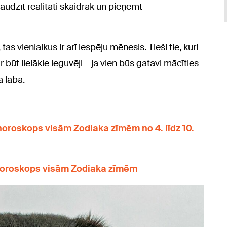
eraudzīt realitāti skaidrāk un pieņemt
tas vienlaikus ir arī iespēju mēnesis. Tieši tie, kuri
būt lielākie ieguvēji – ja vien būs gatavi mācīties
 labā.
horoskops visām Zodiaka zīmēm no 4. līdz 10.
 horoskops visām Zodiaka zīmēm