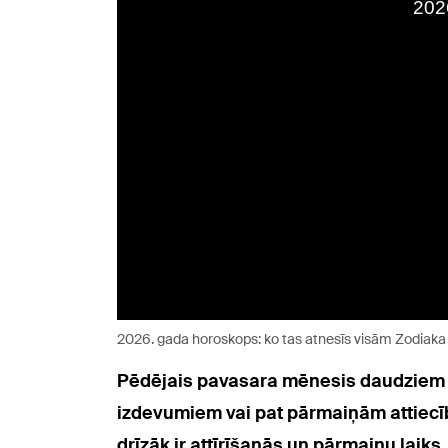
2026. gada horoskops: ko tas atnesīs visām Zodiak
Pēdējais pavasara mēnesis daudziem s
izdevumiem vai pat pārmaiņām attiecībā
drīzāk ir attīrīšanās un pārmaiņu laiks