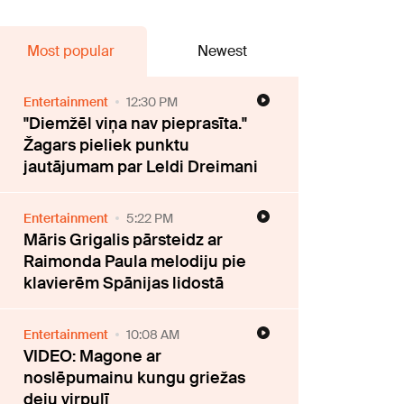
Most popular
Newest
Entertainment
12:30 PM
"Diemžēl viņa nav pieprasīta."
Žagars pieliek punktu
jautājumam par Leldi Dreimani
Entertainment
5:22 PM
Māris Grigalis pārsteidz ar
Raimonda Paula melodiju pie
klavierēm Spānijas lidostā
Entertainment
10:08 AM
VIDEO: Magone ar
noslēpumainu kungu griežas
deju virpulī