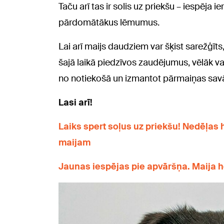
Taču arī tas ir solis uz priekšu – iespēja i
pārdomātākus lēmumus.
Lai arī maijs daudziem var šķist sarežģīts, 
šajā laikā piedzīvos zaudējumus, vēlāk var 
no notiekošā un izmantot pārmaiņas savā
Lasi arī!
Laiks spert soļus uz priekšu! Nedēļas 
maijam
Jaunas iespējas pie apvāršņa. Maija