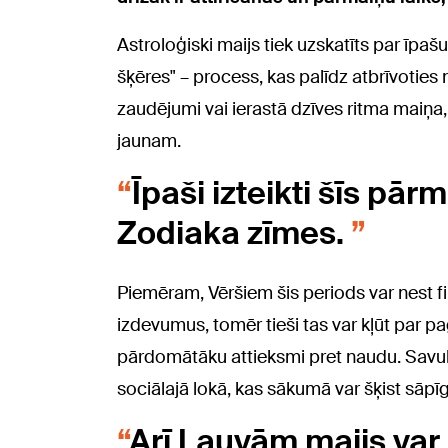
Astroloģiski maijs tiek uzskatīts par īpašu
šķēres" – process, kas palīdz atbrīvoties n
zaudējumi vai ierastā dzīves ritma maiņa, t
jaunam.
Īpaši izteikti šīs pār
Zodiaka zīmes.
Piemēram, Vēršiem šis periods var nest fi
izdevumus, tomēr tieši tas var kļūt par p
pārdomātāku attieksmi pret naudu. Savuk
sociālajā lokā, kas sākumā var šķist sāpī
Arī Lauvām maijs var 