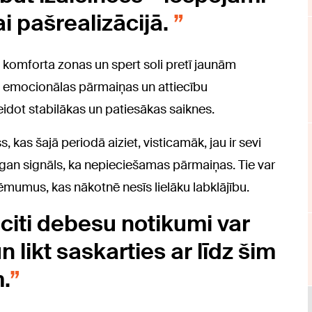
i pašrealizācijā.
 komforta zonas un spert soli pretī jaunām
st emocionālas pārmaiņas un attiecību
eidot stabilākas un patiesākas saiknes.
s, kas šajā periodā aiziet, visticamāk, jau ir sevi
gan signāls, ka nepieciešamas pārmaiņas. Tie var
lēmumus, kas nākotnē nesīs lielāku labklājību.
citi debesu notikumi var
 likt saskarties ar līdz šim
.