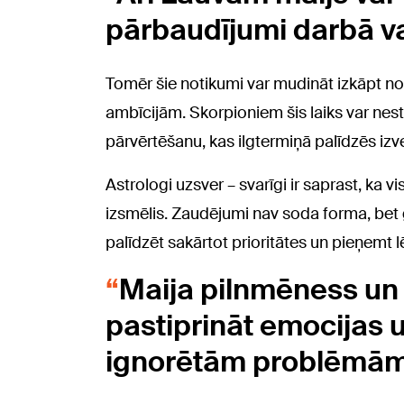
pārbaudījumi darbā va
Tomēr šie notikumi var mudināt izkāpt no
ambīcijām. Skorpioniem šis laiks var ne
pārvērtēšanu, kas ilgtermiņā palīdzēs izv
Astrologi uzsver – svarīgi ir saprast, ka vis
izsmēlis. Zaudējumi nav soda forma, bet 
palīdzēt sakārtot prioritātes un pieņemt 
Maija pilnmēness un 
pastiprināt emocijas un
ignorētām problēmām