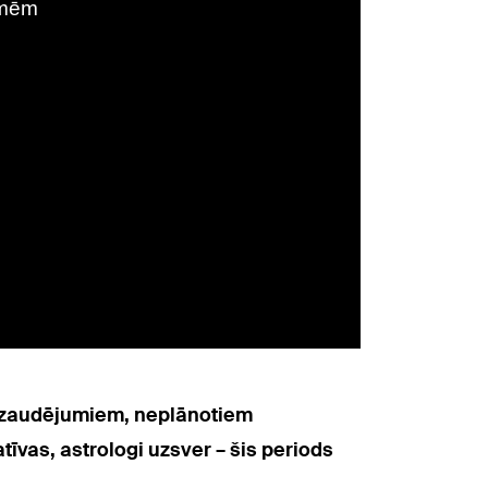
m zaudējumiem, neplānotiem
īvas, astrologi uzsver – šis periods