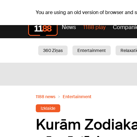
Weath
Th, 06.08.2026.
+24
°C
Aisma, Askolds
You are using an old version of browser and
News
1188 play
Compani
360 Ziņas
Entertainment
Relaxat
Current
Traffic
Beauty
Chil
1188 news
Entertainment
Izklaide
Kurām Zodiaka