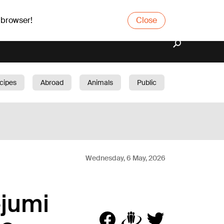
 browser!
Close
cipes
Abroad
Animals
Public
arden
Wednesday, 6 May, 2026
jumi