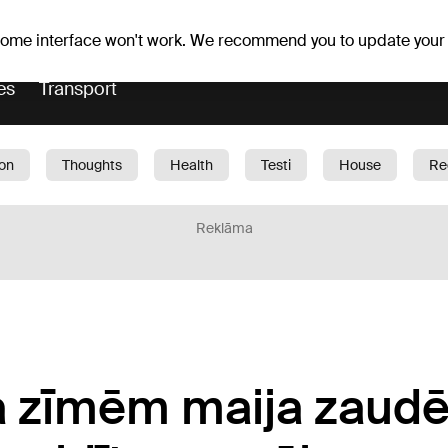
er forecast
Horoscopes
 some interface won't work. We recommend you to update your
es
Transport
ion
Thoughts
Health
Testi
House
Re
dren
Car
1188 play
Sport
Business
G
Reklāma
 zīmēm maija zaudē