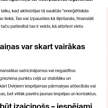
 laiku, kad aktivizējas tā sauktās "enerģētiskās
o liekā. Tas var izpausties kā šķiršanās, finansiāli
aču patiesībā tas ir veids, kā atbrīvot vietu
maiņas var skart vairākas
nansiālus satricinājumus vai negaidītus
agrieziena punktu ceļā uz stabilāku un
ārt Dvīņiem iespējamas pārmaiņas attiecībās vai
gas, bet vēlāk pavērs jaunas iespējas un kontaktus.
būt izaicinošs – iespējami