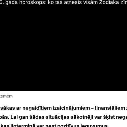
a zīmēm
ākas ar negaidītiem izaicinājumiem – finansiālie
s. Lai gan šādas situācijas sākotnēji var šķist negat
, kas ilgtermiņā var nest pozitīvus ieguvumus.