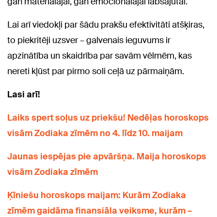
gan materiālajai, gan emocionālajai labsajūtai.
Lai arī viedokļi par šādu prakšu efektivitāti atšķiras,
to piekritēji uzsver – galvenais ieguvums ir
apzinātība un skaidrība par savām vēlmēm, kas
nereti kļūst par pirmo soli ceļā uz pārmaiņām.
Lasi arī!
Laiks spert soļus uz priekšu! Nedēļas horoskops
visām Zodiaka zīmēm no 4. līdz 10. maijam
Jaunas iespējas pie apvāršņa. Maija horoskops
visām Zodiaka zīmēm
Ķīniešu horoskops maijam: Kurām Zodiaka
zīmēm gaidāma finansiāla veiksme, kurām –