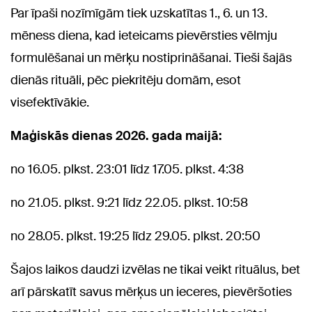
Par īpaši nozīmīgām tiek uzskatītas 1., 6. un 13.
mēness diena, kad ieteicams pievērsties vēlmju
formulēšanai un mērķu nostiprināšanai. Tieši šajās
dienās rituāli, pēc piekritēju domām, esot
visefektīvākie.
Maģiskās dienas 2026. gada maijā:
no 16.05. plkst. 23:01 līdz 17.05. plkst. 4:38
no 21.05. plkst. 9:21 līdz 22.05. plkst. 10:58
no 28.05. plkst. 19:25 līdz 29.05. plkst. 20:50
Šajos laikos daudzi izvēlas ne tikai veikt rituālus, bet
arī pārskatīt savus mērķus un ieceres, pievēršoties