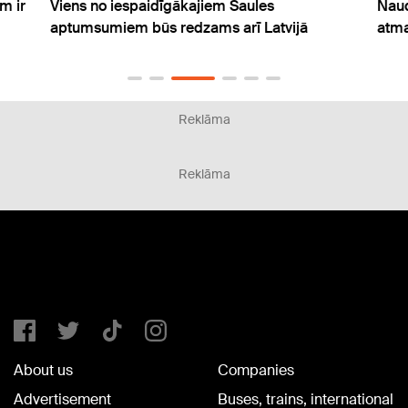
 ir
Viens no iespaidīgākajiem Saules
Naudu
aptumsumiem būs redzams arī Latvijā
atmak
Reklāma
Reklāma
About us
Companies
Advertisement
Buses, trains, international