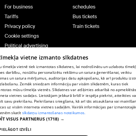
For business
schedules
Tariffs
Bus tickets
Privacy policy
Train tickets
Cookie settings
Political advertising
Cookie policy
 tīmekļa vietne izmanto sīkdatnes
Commenting terms
 tīmekļa vietnē tiek izmantotas sīkdatnes, lai nodrošinātu un uzlabotu tīmek
nes darbību., nosūtītu personalizētu reklāmu un satura ģenerēšanai, veiktu
āmas un satura mērījumus, auditorijas datu apkopošanu, kā arī produktu izst
TV program
zlabošanu. Zemāk sniedzam informāciju par visām sīkdatnēm, kuras tiek
Contract rules
ntotas mūsu tīmekļa vietnēs. Sīkdatnes var atšķirties atkarībā no apmeklētā
rneta vietnes sadaļas. Lietotājam jebkurā brīdī ir iespēja piekrist, atteikties va
360 Ziņu kontakti
īt savu piekrišanu. Piekrišanas sniegšana, kā arī tās atsaukšana vai mainīša
ecas uz visām interneta vietnes sadaļām. Vairāk informācijas par izmantotaj
Helio Media
atnēm skatīt
sīkdatņu izmantošanas noteikumos.
ĪT VISUS PARTNERUS
(1718) →
Vortal assistance service: e-mail -
info@1188.lv
PIELĀGOT IZVĒLI
Copyright © 2004-2026 SIA HELIO MEDIA.