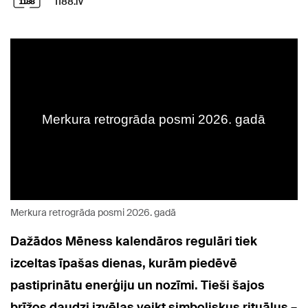
1188.lv
Merkura retrogrāda posmi 2026. gadā
Dažādos Mēness kalendāros regulāri tiek
izceltas īpašas dienas, kurām piedēvē
pastiprinātu enerģiju un nozīmi. Tieši šajos
brīžos daudzi izvēlas veikt simboliskus rituālus –