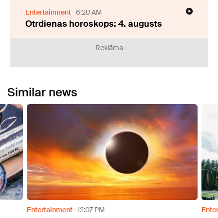
Entertainment
6:20 AM
Otrdienas horoskops: 4. augusts
Reklāma
Similar news
Entertainment
12:07 PM
Enter