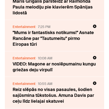
Māris Grigalis pārsteidz ar Raimonda
Paula melodiju pie klavierēm Spānijas
lidostā
Entertainment
7:25 PM
"Mums ir fantastisks notikums!" Asnate
Rancāne par "Tautumeitu" pirmo
Eiropas tūri
Entertainment
10:08 AM
VIDEO: Magone ar noslēpumainu kungu
griežas deju virpulī
Entertainment
10:55 AM
Reiz slēpās no visas pasaules, šodien
sajūsmina tūkstošus. Amuna Davis par
ceļu līdz lielajai skatuvei