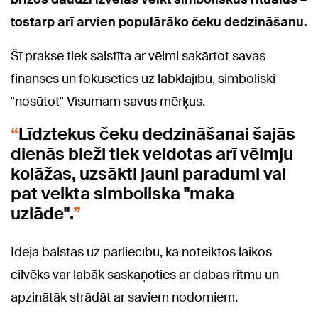
tostarp arī arvien populārāko čeku dedzināšanu.
Šī prakse tiek saistīta ar vēlmi sakārtot savas
finanses un fokusēties uz labklājību, simboliski
"nosūtot" Visumam savus mērķus.
Līdztekus čeku dedzināšanai šajās
dienās bieži tiek veidotas arī vēlmju
kolāžas, uzsākti jauni paradumi vai
pat veikta simboliska "maka
uzlāde".
Ideja balstās uz pārliecību, ka noteiktos laikos
cilvēks var labāk saskaņoties ar dabas ritmu un
apzinātāk strādāt ar saviem nodomiem.