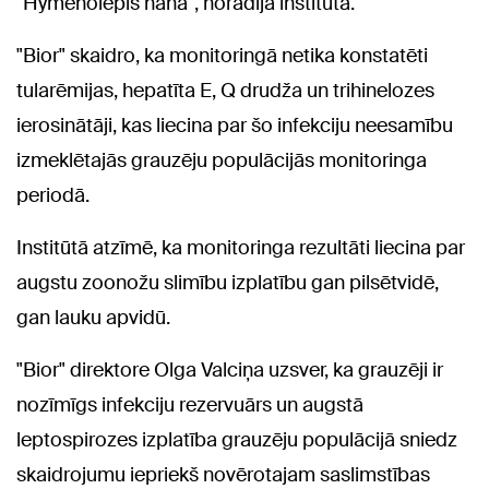
"Hymenolepis nana", norādīja institūtā.
"Bior" skaidro, ka monitoringā netika konstatēti
tularēmijas, hepatīta E, Q drudža un trihinelozes
ierosinātāji, kas liecina par šo infekciju neesamību
izmeklētajās grauzēju populācijās monitoringa
periodā.
Institūtā atzīmē, ka monitoringa rezultāti liecina par
augstu zoonožu slimību izplatību gan pilsētvidē,
gan lauku apvidū.
"Bior" direktore Olga Valciņa uzsver, ka grauzēji ir
nozīmīgs infekciju rezervuārs un augstā
leptospirozes izplatība grauzēju populācijā sniedz
skaidrojumu iepriekš novērotajam saslimstības