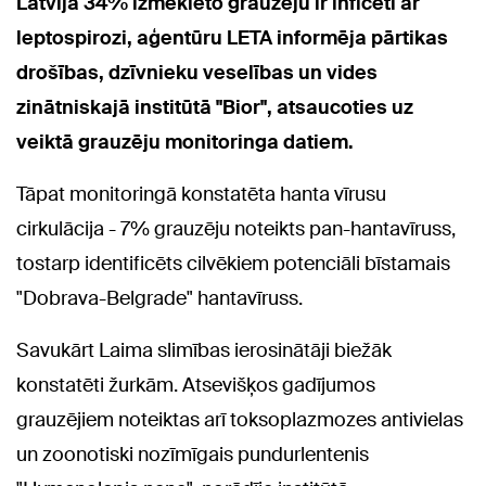
Latvijā 34% izmeklēto grauzēju ir inficēti ar
leptospirozi, aģentūru LETA informēja pārtikas
drošības, dzīvnieku veselības un vides
zinātniskajā institūtā "Bior", atsaucoties uz
veiktā grauzēju monitoringa datiem.
Tāpat monitoringā konstatēta hanta vīrusu
cirkulācija - 7% grauzēju noteikts pan-hantavīruss,
tostarp identificēts cilvēkiem potenciāli bīstamais
"Dobrava-Belgrade" hantavīruss.
Savukārt Laima slimības ierosinātāji biežāk
konstatēti žurkām. Atsevišķos gadījumos
grauzējiem noteiktas arī toksoplazmozes antivielas
un zoonotiski nozīmīgais pundurlentenis