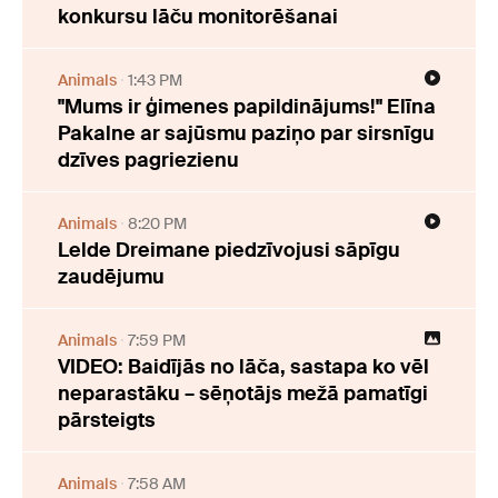
konkursu lāču monitorēšanai
Animals
1:43 PM
"Mums ir ģimenes papildinājums!" Elīna
Pakalne ar sajūsmu paziņo par sirsnīgu
dzīves pagriezienu
Animals
8:20 PM
Lelde Dreimane piedzīvojusi sāpīgu
zaudējumu
Animals
7:59 PM
VIDEO: Baidījās no lāča, sastapa ko vēl
neparastāku – sēņotājs mežā pamatīgi
pārsteigts
Animals
7:58 AM