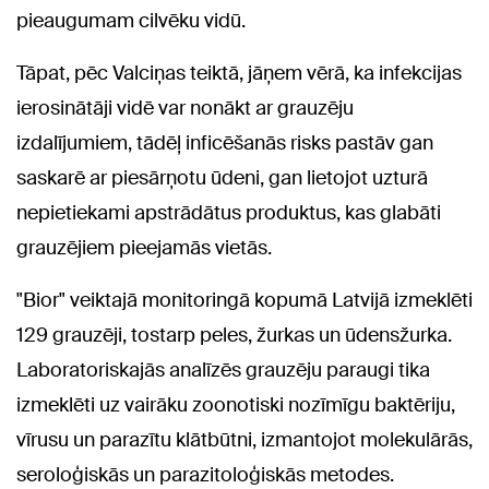
pieaugumam cilvēku vidū.
Tāpat, pēc Valciņas teiktā, jāņem vērā, ka infekcijas
ierosinātāji vidē var nonākt ar grauzēju
izdalījumiem, tādēļ inficēšanās risks pastāv gan
saskarē ar piesārņotu ūdeni, gan lietojot uzturā
nepietiekami apstrādātus produktus, kas glabāti
grauzējiem pieejamās vietās.
"Bior" veiktajā monitoringā kopumā Latvijā izmeklēti
129 grauzēji, tostarp peles, žurkas un ūdensžurka.
Laboratoriskajās analīzēs grauzēju paraugi tika
izmeklēti uz vairāku zoonotiski nozīmīgu baktēriju,
vīrusu un parazītu klātbūtni, izmantojot molekulārās,
seroloģiskās un parazitoloģiskās metodes.