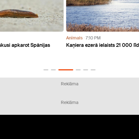
Animals
7:10 PM
Anima
Kaņiera ezerā ielaists 21 000 līdaku mazuļu
Rīgas
piesa
lācē
Reklāma
Reklāma