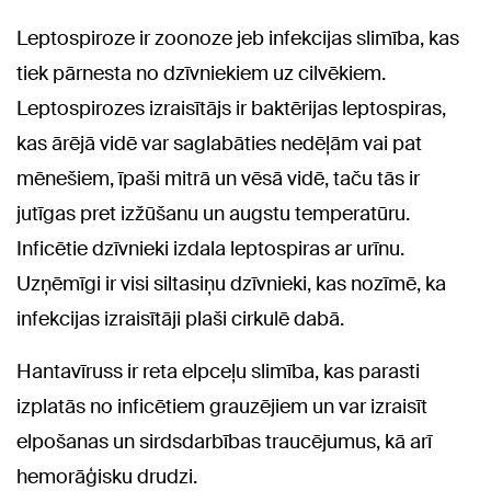
Leptospiroze ir zoonoze jeb infekcijas slimība, kas
tiek pārnesta no dzīvniekiem uz cilvēkiem.
Leptospirozes izraisītājs ir baktērijas leptospiras,
kas ārējā vidē var saglabāties nedēļām vai pat
mēnešiem, īpaši mitrā un vēsā vidē, taču tās ir
jutīgas pret izžūšanu un augstu temperatūru.
Inficētie dzīvnieki izdala leptospiras ar urīnu.
Uzņēmīgi ir visi siltasiņu dzīvnieki, kas nozīmē, ka
infekcijas izraisītāji plaši cirkulē dabā.
Hantavīruss ir reta elpceļu slimība, kas parasti
izplatās no inficētiem grauzējiem un var izraisīt
elpošanas un sirdsdarbības traucējumus, kā arī
hemorāģisku drudzi.