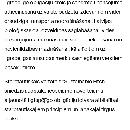
ilgtspējīgo obligāciju emisijā saņemtā finansējuma
attiecināšanu uz valsts budžeta izdevumiem videi
draudzīga transporta nodrošināšanai, Latvijas
bioloģiskās daudzveidības saglabāšanai, vides
piesārņojuma mazināšanai, sociālai iekļaušanai un
nevienlīdzības mazināšanai, kā arī citiem uz
ilgtspējīgas attīstības mērķu sasniegšanu vērstiem
pasākumiem.
Starptautiskais vērtētājs "Sustainable Fitch"
sniedzis augstāko iespējamo novērtējumu
atjaunotā Ilgtspējīgo obligāciju ietvara atbilstībai
starptautiskajiem principiem un labākajai tirgus
praksei.