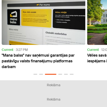
Current
12:01 PM
Curre
Vēlies savā īpašumā pili? Sestdien izsolē to ir
VUGD 
iespējams iegādāties
par i
Reklāma
Reklāma