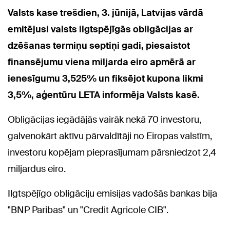
Valsts kase trešdien, 3. jūnijā, Latvijas vārdā
emitējusi valsts ilgtspējīgās obligācijas ar
dzēšanas termiņu septiņi gadi, piesaistot
finansējumu viena miljarda eiro apmērā ar
ienesīgumu 3,525% un fiksējot kupona likmi
3,5%, aģentūru LETA informēja Valsts kasē.
Obligācijas iegādājās vairāk nekā 70 investoru,
galvenokārt aktīvu pārvaldītāji no Eiropas valstīm,
investoru kopējam pieprasījumam pārsniedzot 2,4
miljardus eiro.
Ilgtspējīgo obligāciju emisijas vadošās bankas bija
"BNP Paribas" un "Credit Agricole CIB".