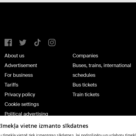
About us
Companies
Advertisement
Buses, trains, international
For business
schedules
Tariffs
Bus tickets
Privacy policy
Train tickets
Cookie settings
Political advertising
Cookie policy
 tīmekļa vietne izmanto sīkdatnes
Commenting terms
 tīmekļa vietnē tiek izmantotas sīkdatnes, lai nodrošinātu un uzlabotu tīmek