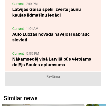
Current
7:19 PM
Latvijas Gaisa spēki izvērtē jaunu
kaujas lidmašīnu iegādi
Current
11:01 AM
Auto Ludzas novadā nāvējoši sabrauc
sievieti
Current
5:55 PM
Nākamnedēļ visā Latvijā būs vērojams
daļējs Saules aptumsums
Reklāma
Similar news