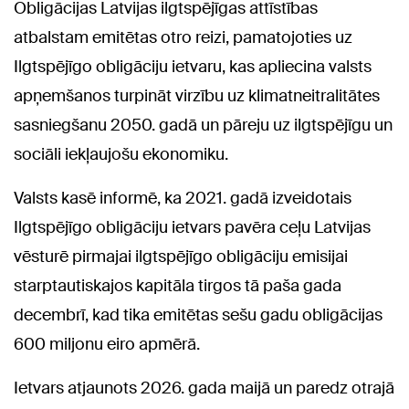
Obligācijas Latvijas ilgtspējīgas attīstības
atbalstam emitētas otro reizi, pamatojoties uz
Ilgtspējīgo obligāciju ietvaru, kas apliecina valsts
apņemšanos turpināt virzību uz klimatneitralitātes
sasniegšanu 2050. gadā un pāreju uz ilgtspējīgu un
sociāli iekļaujošu ekonomiku.
Valsts kasē informē, ka 2021. gadā izveidotais
Ilgtspējīgo obligāciju ietvars pavēra ceļu Latvijas
vēsturē pirmajai ilgtspējīgo obligāciju emisijai
starptautiskajos kapitāla tirgos tā paša gada
decembrī, kad tika emitētas sešu gadu obligācijas
600 miljonu eiro apmērā.
Ietvars atjaunots 2026. gada maijā un paredz otrajā