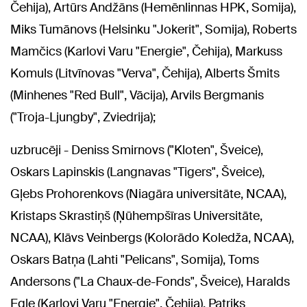
Čehija), Artūrs Andžāns (Hemēnlinnas HPK, Somija),
Miks Tumānovs (Helsinku "Jokerit", Somija), Roberts
Mamčics (Karlovi Varu "Energie", Čehija), Markuss
Komuls (Litvīnovas "Verva", Čehija), Alberts Šmits
(Minhenes "Red Bull", Vācija), Arvils Bergmanis
("Troja-Ljungby", Zviedrija);
uzbrucēji - Deniss Smirnovs ("Kloten", Šveice),
Oskars Lapinskis (Langnavas "Tigers", Šveice),
Gļebs Prohorenkovs (Niagāra universitāte, NCAA),
Kristaps Skrastiņš (Ņūhempšīras Universitāte,
NCAA), Klāvs Veinbergs (Kolorādo Koledža, NCAA),
Oskars Batņa (Lahti "Pelicans", Somija), Toms
Andersons ("La Chaux-de-Fonds", Šveice), Haralds
Egle (Karlovi Varu "Energie", Čehija), Patriks