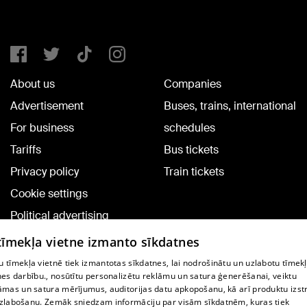
About us
Companies
Advertisement
Buses, trains, international
For business
schedules
Tariffs
Bus tickets
Privacy policy
Train tickets
Cookie settings
Political advertising
Cookie policy
 tīmekļa vietne izmanto sīkdatnes
Commenting terms
 tīmekļa vietnē tiek izmantotas sīkdatnes, lai nodrošinātu un uzlabotu tīmek
nes darbību., nosūtītu personalizētu reklāmu un satura ģenerēšanai, veiktu
āmas un satura mērījumus, auditorijas datu apkopošanu, kā arī produktu izst
TV program
zlabošanu. Zemāk sniedzam informāciju par visām sīkdatnēm, kuras tiek