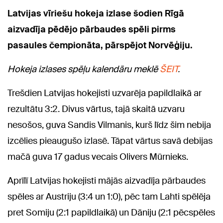
Latvijas vīriešu hokeja izlase šodien Rīgā
aizvadīja pēdējo pārbaudes spēli pirms
pasaules čempionāta, pārspējot Norvēģiju.
Hokeja izlases spēļu kalendāru meklē
ŠEIT
.
Trešdien Latvijas hokejisti uzvarēja papildlaikā ar
rezultātu 3:2. Divus vārtus, tajā skaitā uzvaru
nesošos, guva Sandis Vilmanis, kurš līdz šim nebija
izcēlies pieaugušo izlasē. Tāpat vārtus savā debijas
mačā guva 17 gadus vecais Olivers Mūrnieks.
Aprīlī Latvijas hokejisti mājās aizvadīja pārbaudes
spēles ar Austriju (3:4 un 1:0), pēc tam Lahti spēlēja
pret Somiju (2:1 papildlaikā) un Dāniju (2:1 pēcspēles