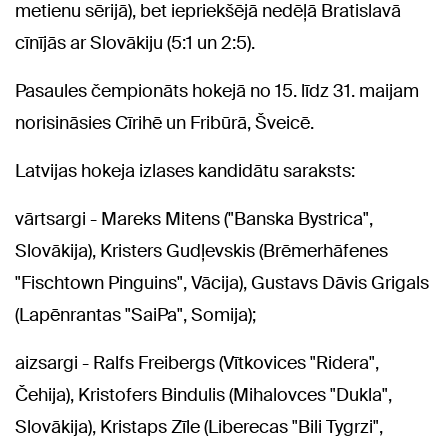
metienu sērijā), bet iepriekšējā nedēļā Bratislavā
cīnījās ar Slovākiju (5:1 un 2:5).
Pasaules čempionāts hokejā no 15. līdz 31. maijam
norisināsies Cīrihē un Fribūrā, Šveicē.
Latvijas hokeja izlases kandidātu saraksts:
vārtsargi - Mareks Mitens ("Banska Bystrica",
Slovākija), Kristers Gudļevskis (Brēmerhāfenes
"Fischtown Pinguins", Vācija), Gustavs Dāvis Grigals
(Lapēnrantas "SaiPa", Somija);
aizsargi - Ralfs Freibergs (Vītkovices "Ridera",
Čehija), Kristofers Bindulis (Mihalovces "Dukla",
Slovākija), Kristaps Zīle (Liberecas "Bili Tygrzi",