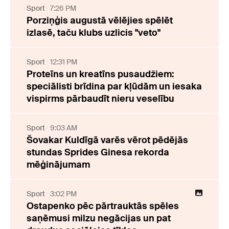
Sport
7:26 PM
Porziņģis augustā vēlējies spēlēt
izlasē, taču klubs uzlicis "veto"
Sport
12:31 PM
Proteīns un kreatīns pusaudžiem:
speciālisti brīdina par kļūdām un iesaka
vispirms pārbaudīt nieru veselību
Sport
9:03 AM
Šovakar Kuldīgā varēs vērot pēdējās
stundas Sprides Ginesa rekorda
mēģinājumam
Sport
3:02 PM
Ostapenko pēc pārtrauktās spēles
saņēmusi milzu negācijas un pat