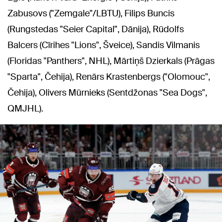
Zabusovs ("Zemgale"/LBTU), Filips Buncis
(Rungstedas "Seier Capital", Dānija), Rūdolfs
Balcers (Cīrihes "Lions", Šveice), Sandis Vilmanis
(Floridas "Panthers", NHL), Mārtiņš Dzierkals (Prāgas
"Sparta", Čehija), Renārs Krastenbergs ("Olomouc",
Čehija), Olivers Mūrnieks (Sentdžonas "Sea Dogs",
QMJHL).