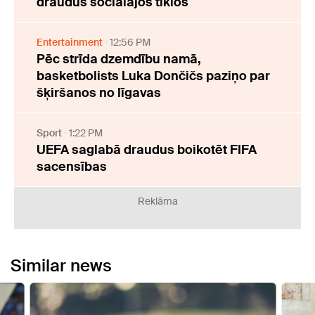
draudus sociālajos tīklos
Entertainment
12:56 PM
Pēc strīda dzemdību namā,
basketbolists Luka Dončičs paziņo par
šķiršanos no līgavas
Sport
1:22 PM
UEFA saglabā draudus boikotēt FIFA
sacensības
Reklāma
Similar news