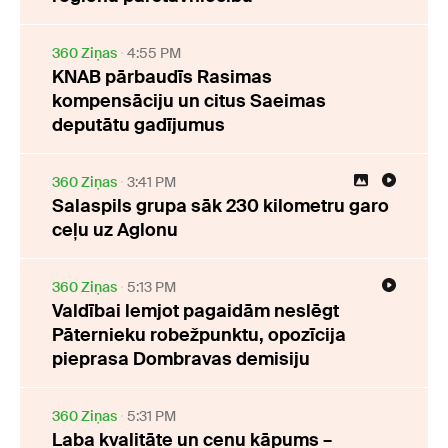
360 Ziņas
4:55 PM
KNAB pārbaudīs Rasimas
kompensāciju un citus Saeimas
deputātu gadījumus
360 Ziņas
3:41 PM
Salaspils grupa sāk 230 kilometru garo
ceļu uz Aglonu
360 Ziņas
5:13 PM
Valdībai lemjot pagaidām neslēgt
Pāternieku robežpunktu, opozīcija
pieprasa Dombravas demisiju
360 Ziņas
5:31 PM
Laba kvalitāte un cenu kāpums –