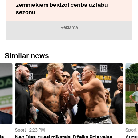
zemniekiem beidzot cerība uz labu
sezonu
Reklāma
Similar news
Video
2 Pho
Sport
9:39 PM
Sport
6:1
Augusta vidū tiks aizvadīts Cesvaines
"Ir pienāc