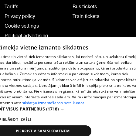
Tariffs
Bus tickets
Privacy policy
Train tickets
Cookie settings
Political advertising
Cookie policy
 tīmekļa vietne izmanto sīkdatnes
Commenting terms
 tīmekļa vietnē tiek izmantotas sīkdatnes, lai nodrošinātu un uzlabotu tīmek
nes darbību., nosūtītu personalizētu reklāmu un satura ģenerēšanai, veiktu
āmas un satura mērījumus, auditorijas datu apkopošanu, kā arī produktu izst
TV program
zlabošanu. Zemāk sniedzam informāciju par visām sīkdatnēm, kuras tiek
Contract rules
ntotas mūsu tīmekļa vietnēs. Sīkdatnes var atšķirties atkarībā no apmeklētā
rneta vietnes sadaļas. Lietotājam jebkurā brīdī ir iespēja piekrist, atteikties va
360 Ziņu kontakti
īt savu piekrišanu. Piekrišanas sniegšana, kā arī tās atsaukšana vai mainīša
ecas uz visām interneta vietnes sadaļām. Vairāk informācijas par izmantotaj
Helio Media
atnēm skatīt
sīkdatņu izmantošanas noteikumos.
ĪT VISUS PARTNERUS
(1718) →
Vortal assistance service: e-mail -
info@1188.lv
PIELĀGOT IZVĒLI
Copyright © 2004-2026 SIA HELIO MEDIA.
All rights reserved.
PIEKRIST VISĀM SĪKDATNĒM