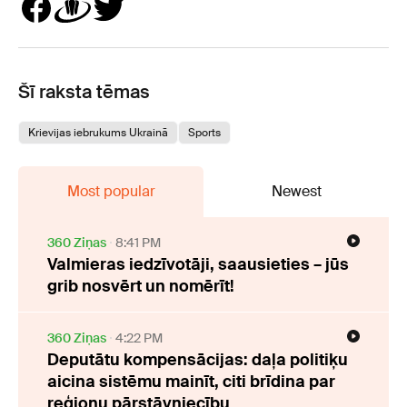
Šī raksta tēmas
Krievijas iebrukums Ukrainā
Sports
Most popular
Newest
360 Ziņas
8:41 PM
Valmieras iedzīvotāji, saausieties – jūs
grib nosvērt un nomērīt!
360 Ziņas
4:22 PM
Deputātu kompensācijas: daļa politiķu
aicina sistēmu mainīt, citi brīdina par
reģionu pārstāvniecību