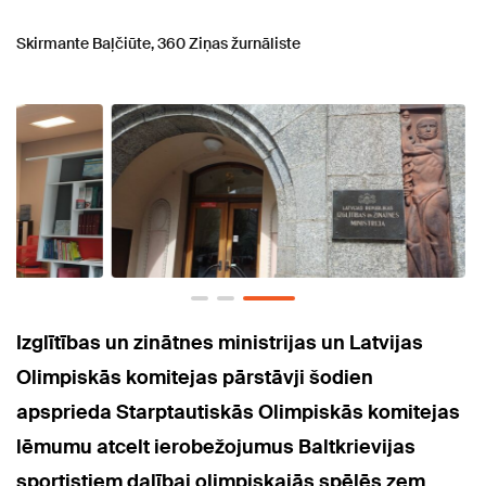
Skirmante Baļčiūte, 360 Ziņas žurnāliste
Izglītības un zinātnes ministrijas un Latvijas
Olimpiskās komitejas pārstāvji šodien
apsprieda Starptautiskās Olimpiskās komitejas
lēmumu atcelt ierobežojumus Baltkrievijas
sportistiem dalībai olimpiskajās spēlēs zem