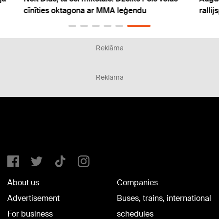
rallijsprints
Dāvis Bert
Reklāma
Reklāma
About us
Companies
Advertisement
Buses, trains, international
For business
schedules