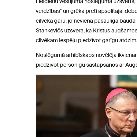
Lieldienu vēstījuma noslēgumā uzsvērts, ka
verdzības" un grēka pretī apsolītajai debes
cilvēka garu, jo neviena pasaulīga bauda 
Stankevičs uzsvēra, ka Kristus augšāmce
cilvēkam iespēju piedzīvot garīgu atdzim
Noslēgumā arhibīskaps novēlēja ikvienam L
piedzīvot personīgu sastapšanos ar Au