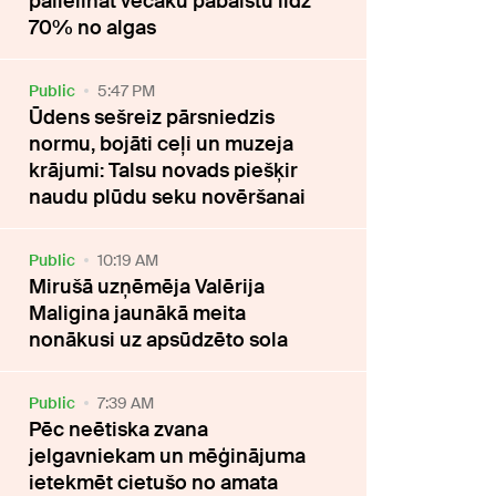
palielināt vecāku pabalstu līdz
70% no algas
Public
5:47 PM
Ūdens sešreiz pārsniedzis
normu, bojāti ceļi un muzeja
krājumi: Talsu novads piešķir
naudu plūdu seku novēršanai
Public
10:19 AM
Mirušā uzņēmēja Valērija
Maligina jaunākā meita
nonākusi uz apsūdzēto sola
Public
7:39 AM
Pēc neētiska zvana
jelgavniekam un mēģinājuma
ietekmēt cietušo no amata