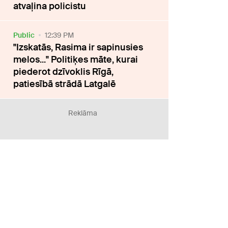
atvaļina policistu
Public
12:39 PM
"Izskatās, Rasima ir sapinusies
melos..." Politiķes māte, kurai
piederot dzīvoklis Rīgā,
patiesībā strādā Latgalē
Reklāma