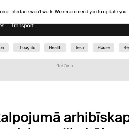
Weather forecast
Horoscopes
lavs
 some interface won't work. We recommend you to update your
es
Transport
ion
Thoughts
Health
Testi
House
Re
dren
Car
1188 play
Sport
Business
G
Reklāma
kalpojumā arhibīska