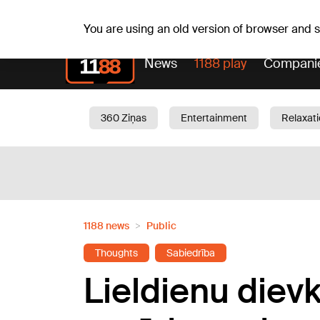
Sa, 08.08.2026.
+15
°C
Mudīte, Vladislava, Vladis
You are using an old version of browser and
News
1188 play
Compani
360 Ziņas
Entertainment
Relaxat
Current
Traffic
Beauty
Chil
1188 news
Public
Thoughts
Sabiedrība
Lieldienu diev