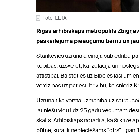
Foto: LETA
Rīgas arhibīskaps metropolīts Zbigņev
paškaitējuma pieaugumu bērnu un jaun
Stankevičs uzrunā aicināja sabiedrību p
kopības, uzsverot, ka izolācija un noslēgš
attīstībai. Balstoties uz Bībeles lasījumi
verdzības uz patiesu brīvību, ko sniedz 
Uzrunā tika vērsta uzmanība uz satraucoš
jauniešu vidū līdz 25 gadu vecumam des
skaits. Arhibīskaps norādīja, ka šī krīze ap
būtne, kurai ir nepieciešams "otrs" - gan 