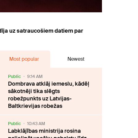
dīja uz satraucošiem datiem par
Most popular
Newest
Public
9:14 AM
Dombrava atklāj iemeslu, kādēļ
sākotnēji tika slēgts
robežpunkts uz Latvijas-
Baltkrievijas robežas
Public
10:43 AM
Labklājības ministrija rosina