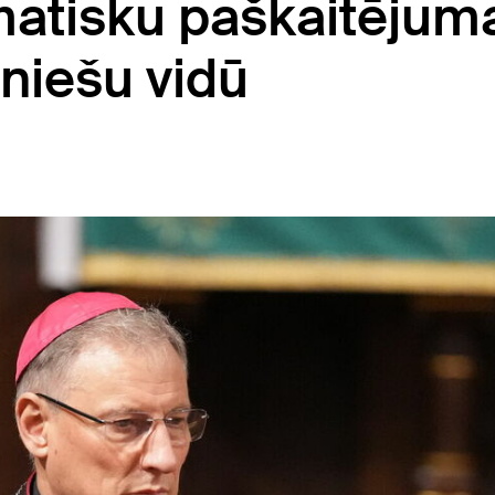
matisku paškaitējum
niešu vidū