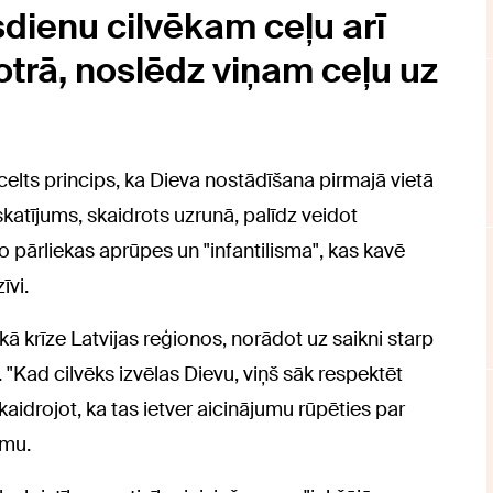
sdienu cilvēkam ceļu arī
 otrā, noslēdz viņam ceļu uz
celts princips, ka Dieva nostādīšana pirmajā vietā
katījums, skaidrots uzrunā, palīdz veidot
o pārliekas aprūpes un "infantilisma", kas kavē
īvi.
ā krīze Latvijas reģionos, norādot uz saikni starp
 "Kad cilvēks izvēlas Dievu, viņš sāk respektēt
kaidrojot, ka tas ietver aicinājumu rūpēties par
umu.