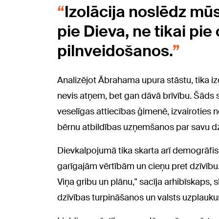
Izolācija noslēdz mū
pie Dieva, ne tikai pie
pilnveidošanos.
Analizējot Ābrahama upura stāstu, tika iz
nevis atņem, bet gan dāvā brīvību. Šāds s
veselīgas attiecības ģimenē, izvairoties n
bērnu atbildības uzņemšanos par savu dz
Dievkalpojumā tika skarta arī demogrāfisk
garīgajām vērtībām un cieņu pret dzīvību.
Viņa gribu un plānu," sacīja arhibīskaps, s
dzīvības turpināšanos un valsts uzplauk