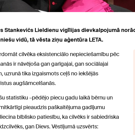
s Stankevičs Lieldienu vigīlijas dievkalpojumā norā
iešu vidū, tā vēsta ziņu aģentūra LETA.
ārdomāt cilvēka eksistenciālo nepieciešamību pēc
anās ir nāvējoša gan garīgajai, gan sociālajai
em, uzrunā tika izgaismots ceļš no iekšējās
Kristus augšāmcelšanās.
u statistiku –pēdējo piecu gadu laikā bērnu un
mitkārtīgi pieaudzis paškaitējuma gadījumu
liecina bīblisko patiesību, ka cilvēks ir sabiedriska
līdzcilvēks, gan Dievs. Vēstījumā uzsvērts: