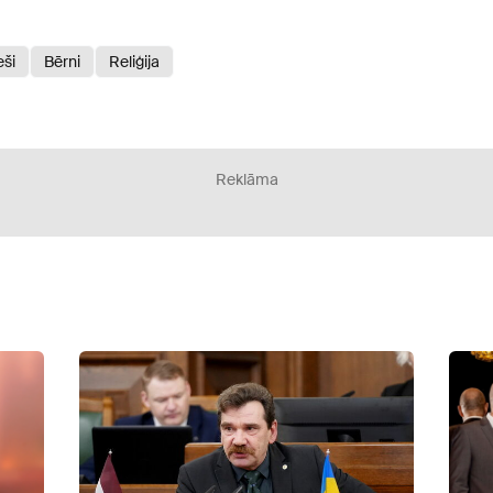
eši
Bērni
Reliģija
Reklāma