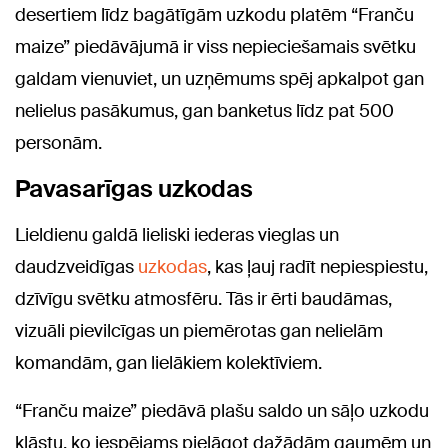
desertiem līdz bagātīgām uzkodu platēm “Franču
maize” piedāvājumā ir viss nepieciešamais svētku
galdam vienuviet, un uzņēmums spēj apkalpot gan
nelielus pasākumus, gan banketus līdz pat 500
personām.
Pavasarīgas uzkodas
Lieldienu galdā lieliski iederas vieglas un
daudzveidīgas
uzkodas
, kas ļauj radīt nepiespiestu,
dzīvīgu svētku atmosfēru. Tās ir ērti baudāmas,
vizuāli pievilcīgas un piemērotas gan nelielām
komandām, gan lielākiem kolektīviem.
“Franču maize” piedāvā plašu saldo un sāļo uzkodu
klāstu, ko iespējams pielāgot dažādām gaumēm un