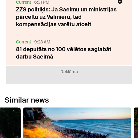
Current
6:31 PM
ZZS politiķis: Ja Saeimu un ministrijas
pārceltu uz Valmieru, tad
kompensācijas varētu atcelt
Current
9:23 AM
81 deputāts no 100 vēlētos saglabāt
darbu Saeimā
Reklāma
Similar news