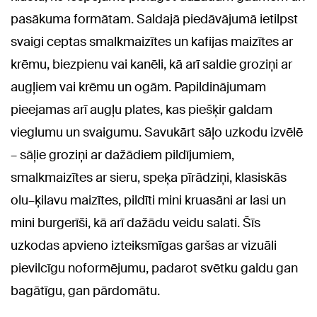
pasākuma formātam. Saldajā piedāvājumā ietilpst
svaigi ceptas smalkmaizītes un kafijas maizītes ar
krēmu, biezpienu vai kanēli, kā arī saldie groziņi ar
augļiem vai krēmu un ogām. Papildinājumam
pieejamas arī augļu plates, kas piešķir galdam
vieglumu un svaigumu. Savukārt sāļo uzkodu izvēlē
– sāļie groziņi ar dažādiem pildījumiem,
smalkmaizītes ar sieru, speķa pīrādziņi, klasiskās
olu–ķilavu maizītes, pildīti mini kruasāni ar lasi un
mini burgerīši, kā arī dažādu veidu salati. Šīs
uzkodas apvieno izteiksmīgas garšas ar vizuāli
pievilcīgu noformējumu, padarot svētku galdu gan
bagātīgu, gan pārdomātu.