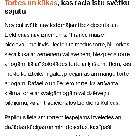
Tortes un kūkas
, kas rada īstu svētku
sajūtu
Nevieni svētki nav iedomājami bez deserta, un
Lieldienas nav izņēmums. “Franču maize”
piedāvājumā ir visu iecienītā medus torte, Ņujorkas
siera kūka ar zemenēm vai avenēm, biezpiena torte
ar ogām, kā arī šokolādes torte ar ķiršiem. Tiem, kas
meklē ko izteiksmīgāku, pieejamas arī mango torte
ar ogām, Rafaello un Ferrero torte, kā arī Vārītā
krēma torte ar svaigām ogām vai dzērveņu
pildījumu, kā arī tradicionālos Lieldienu Kuličus.
Papildus lielajām tortēm iespējams izvēlēties arī
dažādas kūciņas un mini desertus, kas īpaši