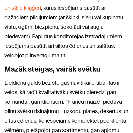
un sāļie kliņģeri
, kurus iespējams pasūtīt ar
dažādiem pildījumiem (ar šķiņķi, sieru vai kūpinātu
vistu, ogām, biezpienu, šokolādi vai augļu
piedevām). Papildus konditorejas izstrādājumiem
iespējams pasūtīt arī siltos ēdienus un salātus,
veidojot pilnvērtīgu maltīti.
Mazāk steigas, vairāk svētku
Lieldienu galds bez steigas nav tikai ērtība. Tas ir
veids, kā radīt kvalitatīvāku svētku pieredzi gan
komandai, gan klientiem. “Franču maize” piedāvā
pilnu svētku risinājumu – uzkodu plates, desertus un
citus ēdienus, ko iespējams komplektēt pēc klienta
vēlmēm, pielāgojot gan sortimentu, gan apjomu