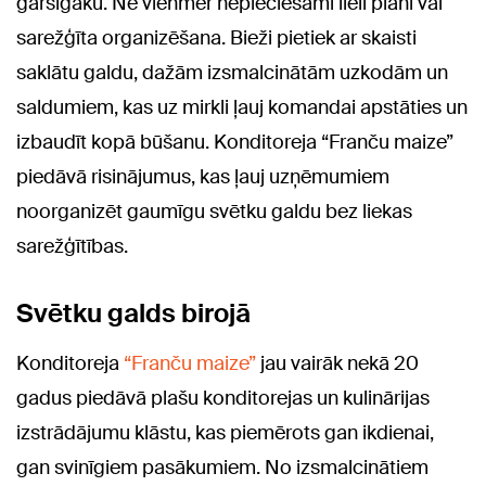
garšīgāku. Ne vienmēr nepieciešami lieli plāni vai
sarežģīta organizēšana. Bieži pietiek ar skaisti
saklātu galdu, dažām izsmalcinātām uzkodām un
saldumiem, kas uz mirkli ļauj komandai apstāties un
izbaudīt kopā būšanu. Konditoreja “Franču maize”
piedāvā risinājumus, kas ļauj uzņēmumiem
noorganizēt gaumīgu svētku galdu bez liekas
sarežģītības.
Svētku galds birojā
Konditoreja
“Franču maize”
jau vairāk nekā 20
gadus piedāvā plašu konditorejas un kulinārijas
izstrādājumu klāstu, kas piemērots gan ikdienai,
gan svinīgiem pasākumiem. No izsmalcinātiem