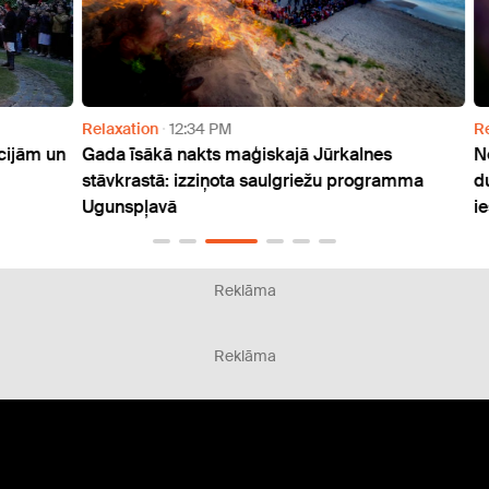
Relaxation
12:34 PM
Relax
ām un
Gada īsākā nakts maģiskajā Jūrkalnes
Nedēļ
stāvkrastā: izziņota saulgriežu programma
duna:
Ugunspļavā
ieska
Reklāma
Reklāma