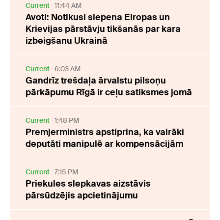
Current
11:44 AM
Avoti: Notikusi slepena Eiropas un
Krievijas pārstāvju tikšanās par kara
izbeigšanu Ukrainā
Current
6:03 AM
Gandrīz trešdaļa ārvalstu pilsoņu
pārkāpumu Rīgā ir ceļu satiksmes jomā
Current
1:48 PM
Premjerministrs apstiprina, ka vairāki
deputāti manipulē ar kompensācijām
Current
7:15 PM
Priekules slepkavas aizstāvis
pārsūdzējis apcietinājumu