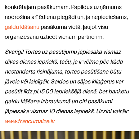
konkrētajam pasākumam. Papildus uzņēmums
nodrošina arī ēdienu piegādi un, ja nepieciešams,
galdu klāšanu
pasākuma vietā, ļaujot visu
organizēšanu uzticēt vienam partnerim.
Svarīgi! Tortes uz pasūtījumu jāpiesaka vismaz
divas dienas iepriekš, taču, ja ir vēlme pēc kāda
nestandarta risinājuma, tortes pasūtīšana būtu
jāveic vēl laicīgāk. Saldos un sāļos kliņģerus var
pasūtīt līdz pl.15.00 iepriekšējā dienā, bet banketu
galdu klāšana izbraukumā un citi pasākumi
jāpiesaka vismaz 10 dienas iepriekš. Uzzini vairāk:
www.francumaize.lv