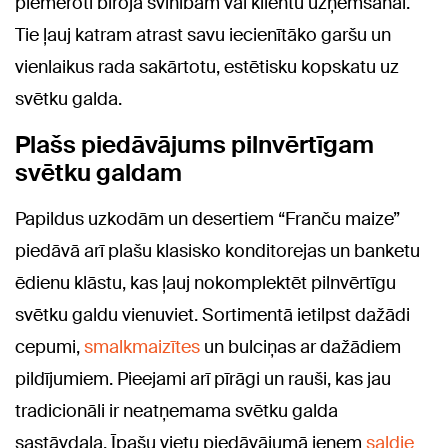
piemēroti biroja svinībām vai klientu uzņemšanai.
Tie ļauj katram atrast savu iecienītāko garšu un
vienlaikus rada sakārtotu, estētisku kopskatu uz
svētku galda.
Plašs piedāvājums pilnvērtīgam
svētku galdam
Papildus uzkodām un desertiem “Franču maize”
piedāvā arī plašu klasisko konditorejas un banketu
ēdienu klāstu, kas ļauj nokomplektēt pilnvērtīgu
svētku galdu vienuviet. Sortimentā ietilpst dažādi
cepumi,
smalkmaizītes
un bulciņas ar dažādiem
pildījumiem. Pieejami arī pīrāgi un rauši, kas jau
tradicionāli ir neatņemama svētku galda
sastāvdaļa. Īpašu vietu piedāvājumā ieņem
saldie