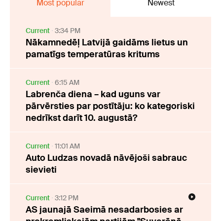
Most popular
Newest
Current
3:34 PM
Nākamnedēļ Latvijā gaidāms lietus un
pamatīgs temperatūras kritums
Current
6:15 AM
Labrenča diena – kad uguns var
pārvērsties par postītāju: ko kategoriski
nedrīkst darīt 10. augustā?
Current
11:01 AM
Auto Ludzas novadā nāvējoši sabrauc
sievieti
Current
3:12 PM
AS jaunajā Saeimā nesadarbosies ar