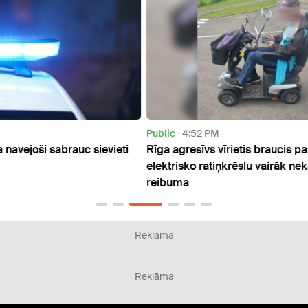
Public
4:52 PM
Publi
eti
Rīgā agresīvs vīrietis braucis pa ielu ar
Teikā
elektrisko ratiņkrēslu vairāk nekā 5 promiļu
reibumā
Reklāma
Reklāma