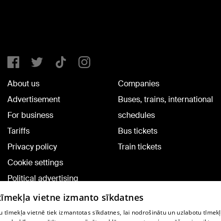
About us
Companies
Advertisement
Buses, trains, international
For business
schedules
Tariffs
Bus tickets
Privacy policy
Train tickets
Cookie settings
Political advertising
Cookie policy
 tīmekļa vietne izmanto sīkdatnes
Commenting terms
 tīmekļa vietnē tiek izmantotas sīkdatnes, lai nodrošinātu un uzlabotu tīmek