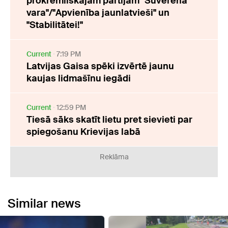
prokremliskajām partijām "Suverēnā
vara"/"Apvienība jaunlatvieši" un
"Stabilitātei!"
Current
7:19 PM
Latvijas Gaisa spēki izvērtē jaunu
kaujas lidmašīnu iegādi
Current
12:59 PM
Tiesā sāks skatīt lietu pret sievieti par
spiegošanu Krievijas labā
Reklāma
Similar news