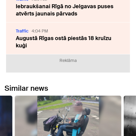
Iebraukšanai Rīgā no Jelgavas puses
atvērts jaunais pārvads
Traffic
4:04 PM
Augustā Rīgas ostā piestās 18 kruīzu
kuģi
Reklāma
Similar news