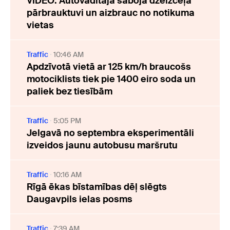
VIDEO: Autovadītāja sabojā dzelzceļa
pārbrauktuvi un aizbrauc no notikuma
vietas
Traffic
10:46 AM
Apdzīvotā vietā ar 125 km/h braucošs
motociklists tiek pie 1400 eiro soda un
paliek bez tiesībām
Traffic
5:05 PM
Jelgavā no septembra eksperimentāli
izveidos jaunu autobusu maršrutu
Traffic
10:16 AM
Rīgā ēkas bīstamības dēļ slēgts
Daugavpils ielas posms
Traffic
7:39 AM