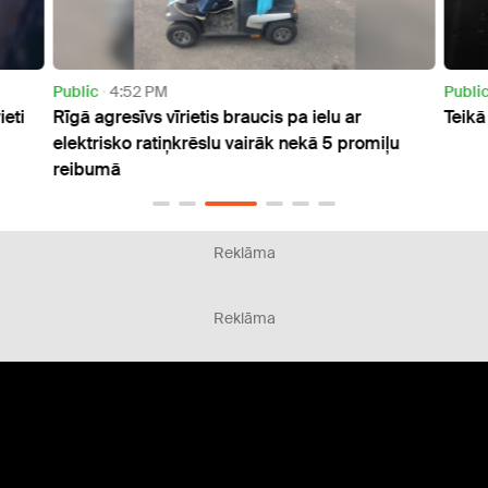
Public
4:52 PM
Publi
eti
Rīgā agresīvs vīrietis braucis pa ielu ar
Teikā
elektrisko ratiņkrēslu vairāk nekā 5 promiļu
reibumā
Reklāma
Reklāma