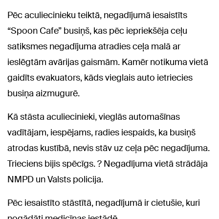
Pēc aculiecinieku teiktā, negadījumā iesaistīts
“Spoon Cafe” busiņš, kas pēc iepriekšēja ceļu
satiksmes negadījuma atradies ceļa malā ar
ieslēgtām avārijas gaismām. Kamēr notikuma vietā
gaidīts evakuators, kāds vieglais auto ietriecies
busiņa aizmugurē.
Kā stāsta aculiecinieki, vieglās automašīnas
vadītājam, iespējams, radies iespaids, ka busiņš
atrodas kustībā, nevis stāv uz ceļa pēc negadījuma.
Trieciens bijis spēcīgs. ? Negadījuma vietā strādāja
NMPD un Valsts policija.
Pēc iesaistīto stāstītā, negadījumā ir cietušie, kuri
nogādāti medicīnas iestādē.