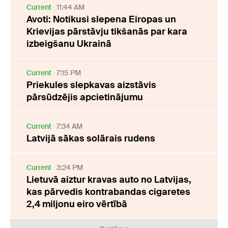
Current
11:44 AM
Avoti: Notikusi slepena Eiropas un
Krievijas pārstāvju tikšanās par kara
izbeigšanu Ukrainā
Current
7:15 PM
Priekules slepkavas aizstāvis
pārsūdzējis apcietinājumu
Current
7:34 AM
Latvijā sākas solārais rudens
Current
3:24 PM
Lietuvā aiztur kravas auto no Latvijas,
kas pārvedis kontrabandas cigaretes
2,4 miljonu eiro vērtībā