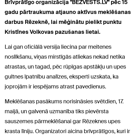
Brīvprātīgo organizācija "BEZVESTS.LV" pēc 15
gadu pārtraukuma atjauno aktīvus meklēšanas
darbus Rēzeknē, lai mēģinātu pielikt punktu
Kristīnes Volkovas pazušanas lietai.
Lai gan oficiālā versija liecina par meitenes
noslīkšanu, viņas mirstīgās atliekas nekad netika
atrastas, un tagad, pēc rūpīgas apstākļu un upes
gultnes īpatnību analīzes, eksperti uzskata, ka
joprojām ir iespējams atrast pavedienus.
Meklēšanas pasākums norisināsies svētdien, 17.
maijā, un galvenā uzmanība tiks pievērsta
sauszemes pārmeklēšanai gar Rēzeknes upes
krasta līniju. Organizatori aicina brīvprātīgos, kuri ir