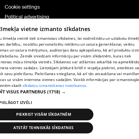
Cookie settings
Political advertising
Cookie policy
 tīmekļa vietne izmanto sīkdatnes
Commenting terms
 tīmekļa vietnē tiek izmantotas sīkdatnes, lai nodrošinātu un uzlabotu tīmek
nes darbību., nosūtītu personalizētu reklāmu un satura ģenerēšanai, veiktu
āmas un satura mērījumus, auditorijas datu apkopošanu, kā arī produktu izst
TV program
zlabošanu. Zemāk sniedzam informāciju par visām sīkdatnēm, kuras tiek
Contract rules
ntotas mūsu tīmekļa vietnēs. Sīkdatnes var atšķirties atkarībā no apmeklētā
rneta vietnes sadaļas. Lietotājam jebkurā brīdī ir iespēja piekrist, atteikties va
360 Ziņu kontakti
īt savu piekrišanu. Piekrišanas sniegšana, kā arī tās atsaukšana vai mainīša
ecas uz visām interneta vietnes sadaļām. Vairāk informācijas par izmantotaj
Helio Media
atnēm skatīt
sīkdatņu izmantošanas noteikumos.
ĪT VISUS PARTNERUS
(1718) →
Vortal assistance service: e-mail -
info@1188.lv
PIELĀGOT IZVĒLI
Copyright © 2004-2026 SIA HELIO MEDIA.
All rights reserved.
PIEKRIST VISĀM SĪKDATNĒM
ATSTĀT TEHNISKĀS SĪKDATNES
News
Search
1188 play
Transport
More