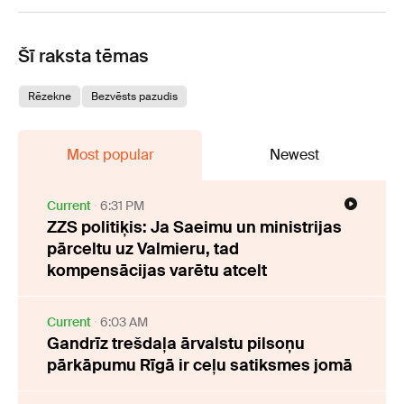
Šī raksta tēmas
Rēzekne
Bezvēsts pazudis
Most popular
Newest
Current
6:31 PM
ZZS politiķis: Ja Saeimu un ministrijas
pārceltu uz Valmieru, tad
kompensācijas varētu atcelt
Current
6:03 AM
Gandrīz trešdaļa ārvalstu pilsoņu
pārkāpumu Rīgā ir ceļu satiksmes jomā