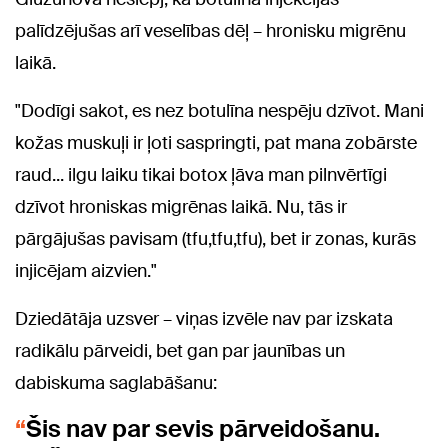
palīdzējušas arī veselības dēļ – hronisku migrēnu
laikā.
"Dodīgi sakot, es nez botulīna nespēju dzīvot. Mani
kožas muskuļi ir ļoti saspringti, pat mana zobārste
raud... ilgu laiku tikai botox ļāva man pilnvērtīgi
dzīvot hroniskas migrēnas laikā. Nu, tās ir
pārgājušas pavisam (tfu,tfu,tfu), bet ir zonas, kurās
injicējam aizvien."
Dziedātāja uzsver – viņas izvēle nav par izskata
radikālu pārveidi, bet gan par jaunības un
dabiskuma saglabāšanu:
Šis nav par sevis pārveidošanu.