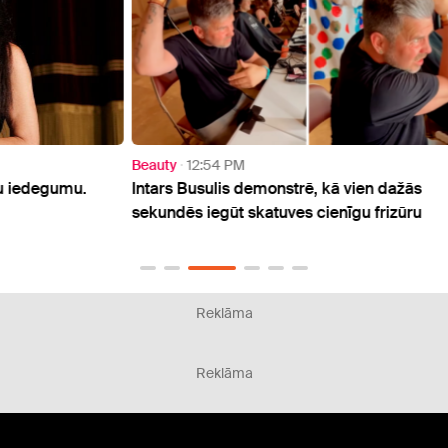
Beauty
12:54 PM
Enter
.
Intars Busulis demonstrē, kā vien dažās
Olga 
sekundēs iegūt skatuves cienīgu frizūru
sakā
Reklāma
Reklāma