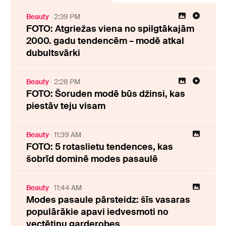
Beauty
2:39 PM
FOTO: Atgriežas viena no spilgtākajām
2000. gadu tendencēm – modē atkal
dubultsvārki
Beauty
2:28 PM
FOTO: Šoruden modē būs džinsi, kas
piestāv teju visam
Beauty
11:39 AM
FOTO: 5 rotaslietu tendences, kas
šobrīd dominē modes pasaulē
Beauty
11:44 AM
Modes pasaule pārsteidz: šīs vasaras
populārākie apavi iedvesmoti no
vectētiņu garderobes