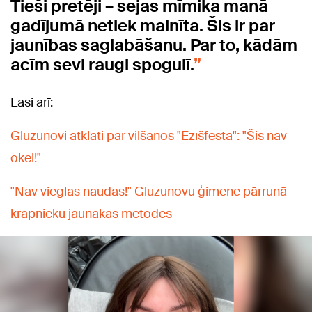
Tieši pretēji – sejas mīmika manā
gadījumā netiek mainīta. Šis ir par
jaunības saglabāšanu. Par to, kādām
acīm sevi raugi spogulī.
Lasi arī:
Gluzunovi atklāti par vilšanos "Ezīšfestā": "Šis nav
okei!"
"Nav vieglas naudas!" Gluzunovu ģimene pārrunā
krāpnieku jaunākās metodes