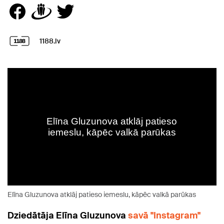
1188.lv
Elīna Gluzunova atklāj patieso iemeslu, kāpēc valkā parūkas
Dziedātāja Elīna Gluzunova
savā "Instagram"