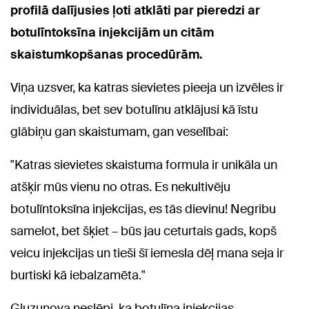
profilā dalījusies ļoti atklāti par pieredzi ar
botulīntoksīna injekcijām un citām
skaistumkopšanas procedūrām.
Viņa uzsver, ka katras sievietes pieeja un izvēles ir
individuālas, bet sev botulīnu atklājusi kā īstu
glābiņu gan skaistumam, gan veselībai:
"Katras sievietes skaistuma formula ir unikāla un
atšķir mūs vienu no otras. Es nekultivēju
botulīntoksīna injekcijas, es tās dievinu! Negribu
samelot, bet šķiet – būs jau ceturtais gads, kopš
veicu injekcijas un tieši šī iemesla dēļ mana seja ir
burtiski kā iebalzamēta."
Gluzunova neslēpj, ka botulīna injekcijas