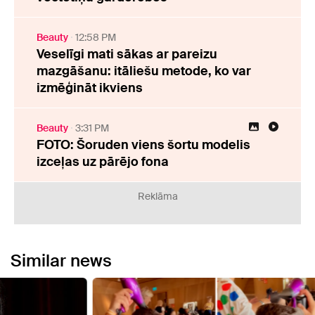
Beauty
12:58 PM
Veselīgi mati sākas ar pareizu
mazgāšanu: itāliešu metode, ko var
izmēģināt ikviens
Beauty
3:31 PM
FOTO: Šoruden viens šortu modelis
izceļas uz pārējo fona
Reklāma
Similar news