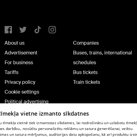
About us
Companies
Advertisement
Buses, trains, international
For business
schedules
Tariffs
Bus tickets
Privacy policy
Train tickets
Cookie settings
Political advertising
Cookie policy
 tīmekļa vietne izmanto sīkdatnes
Commenting terms
 tīmekļa vietnē tiek izmantotas sīkdatnes, lai nodrošinātu un uzlabotu tīmek
nes darbību., nosūtītu personalizētu reklāmu un satura ģenerēšanai, veiktu
āmas un satura mērījumus, auditorijas datu apkopošanu, kā arī produktu izst
TV program