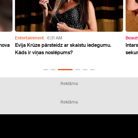
Entertainment
6:31 AM
Beaut
unova
Evija Krūze pārsteidz ar skaistu iedegumu.
Intar
Kāds ir viņas noslēpums?
sekun
Reklāma
Reklāma