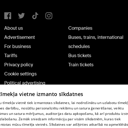
About us
Companies
Advertisement
Buses, trains, international
For business
schedules
Tariffs
Bus tickets
Privacy policy
Train tickets
Cookie settings
Political advertising
Cookie policy
 tīmekļa vietne izmanto sīkdatnes
Commenting terms
 tīmekļa vietnē tiek izmantotas sīkdatnes, lai nodrošinātu un uzlabotu tīmek
nes darbību., nosūtītu personalizētu reklāmu un satura ģenerēšanai, veiktu
āmas un satura mērījumus, auditorijas datu apkopošanu, kā arī produktu izst
TV program
zlabošanu. Zemāk sniedzam informāciju par visām sīkdatnēm, kuras tiek
Contract rules
ntotas mūsu tīmekļa vietnēs. Sīkdatnes var atšķirties atkarībā no apmeklētā