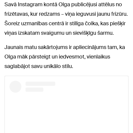
Savā Instagram kontā Olga publicējusi attēlus no
frizētavas, kur redzams – viņa ieguvusi jaunu frizūru.
Šoreiz uzmanības centrā ir stilīga čolka, kas piešķir
viņas izskatam svaigumu un sievišķīgu šarmu.
Jaunais matu sakārtojums ir apliecinājums tam, ka
Olga māk pārsteigt un iedvesmot, vienlaikus
saglabājot savu unikālo stilu.