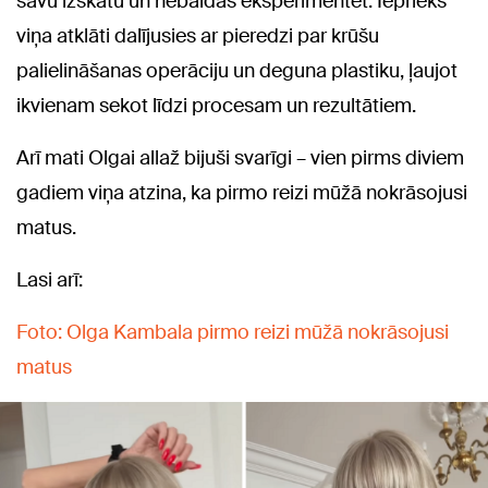
savu izskatu un nebaidās eksperimentēt. Iepriekš
viņa atklāti dalījusies ar pieredzi par krūšu
palielināšanas operāciju un deguna plastiku, ļaujot
ikvienam sekot līdzi procesam un rezultātiem.
Arī mati Olgai allaž bijuši svarīgi – vien pirms diviem
gadiem viņa atzina, ka pirmo reizi mūžā nokrāsojusi
matus.
Lasi arī:
Foto: Olga Kambala pirmo reizi mūžā nokrāsojusi
matus