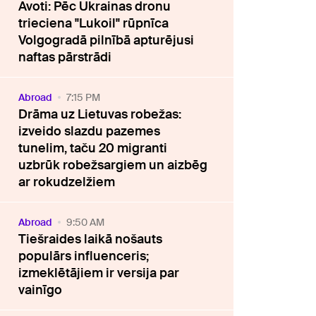
Avoti: Pēc Ukrainas dronu
trieciena "Lukoil" rūpnīca
Volgogradā pilnībā apturējusi
naftas pārstrādi
Abroad
7:15 PM
Drāma uz Lietuvas robežas:
izveido slazdu pazemes
tunelim, taču 20 migranti
uzbrūk robežsargiem un aizbēg
ar rokudzelžiem
Abroad
9:50 AM
Tiešraides laikā nošauts
populārs influenceris;
izmeklētājiem ir versija par
vainīgo