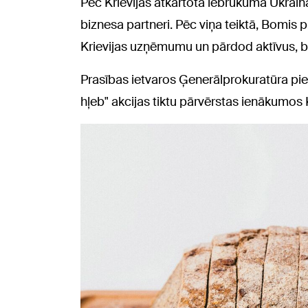
Pēc Krievijas atkārtotā iebrukuma Ukrainā 
biznesa partneri. Pēc viņa teiktā, Bomis p
Krievijas uzņēmumu un pārdod aktīvus, be
Prasības ietvaros Ģenerālprokuratūra piep
hļeb" akcijas tiktu pārvērstas ienākumos K