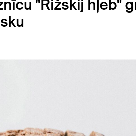
īcu "Rižskij hļeb" gr
isku