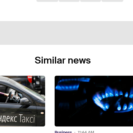
Similar news
Abroad
2:24 PM