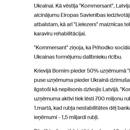
Ukrainai. Kā vēstīja "Kommersant", Latvij
aicinājumu Eiropas Savienības iedzīvotāj
atbalstam, kā arī "Lielezers" maiznīcas te
karavīru rehabilitācijai.
"Kommersant" ziņoja, ka Prihodko sociālajo
Ukrainas formējumu dalībnieku rīcību.
Krievijā Bomim pieder 50% uzņēmumā "Ri
puse uzņēmuma pieder Ukrainā dzimušam 
ilgstoši kā nepilsonis dzīvojis Latvijā. "
uzņēmuma aktīvi tiek lēsti 700 miljonu ru
1.martā, kad rubļa nestabilitātes dēļ ban
ieņēmumi - 1,5 miljardi rubļi.