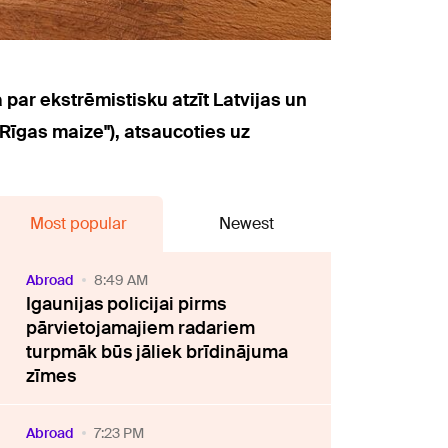
par ekstrēmistisku atzīt Latvijas un
Rīgas maize"), atsaucoties uz
Most popular
Newest
Abroad
8:49 AM
Igaunijas policijai pirms
pārvietojamajiem radariem
turpmāk būs jāliek brīdinājuma
zīmes
Abroad
7:23 PM