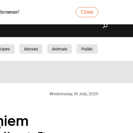
 browser!
Close
cipes
Abroad
Animals
Public
arden
Wednesday, 16 July, 2025
iņiem