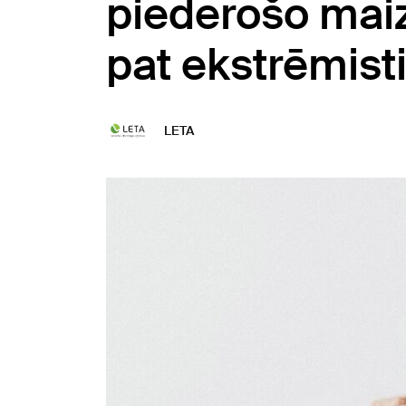
piederošo maizn
pat ekstrēmist
LETA