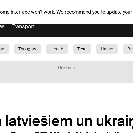
er forecast
Horoscopes
 some interface won't work. We recommend you to update your
es
Transport
ion
Thoughts
Health
Testi
House
Re
dren
Car
1188 play
Sport
Business
G
Reklāma
a latviešiem un ukra