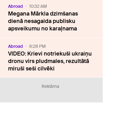
Abroad
10:32 AM
Megana Mārkla dzimšanas
dienā nesagaida publisku
apsveikumu no karaļnama
Abroad
8:28 PM
VIDEO: Krievi notriekuši ukraiņu
dronu virs pludmales, rezultātā
miruši seši cilvēki
Reklāma