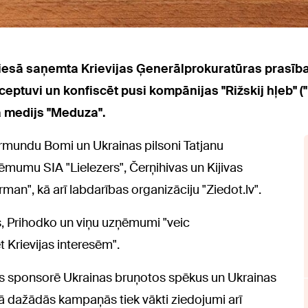
iesā saņemta Krievijas Ģenerālprokuratūras prasība 
ptuvi un konfiscēt pusi kompānijas "Rižskij hļeb" ("
a medijs "Meduza".
Normundu Bomi un Ukrainas pilsoni Tatjanu
mumu SIA "Lielezers", Čerņihivas un Kijivas
man", kā arī labdarības organizāciju "Ziedot.lv".
s, Prihodko un viņu uzņēmumi "veic
t Krievijas interesēm".
is sponsorē Ukrainas bruņotos spēkus un Ukrainas
urā dažādās kampaņās tiek vākti ziedojumi arī