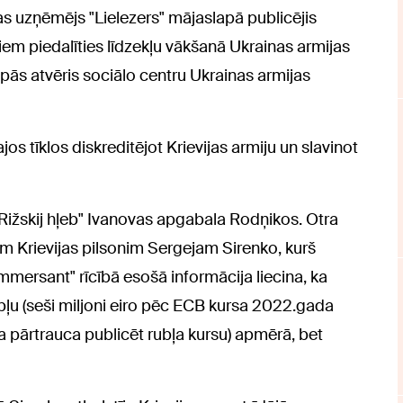
as uzņēmējs "Lielezers" mājaslapā publicējis
iem piedalīties līdzekļu vākšanā Ukrainas armijas
lpās atvēris sociālo centru Ukrainas armijas
s tīklos diskreditējot Krievijas armiju un slavinot
žskij hļeb" Ivanovas apgabala Rodņikos. Otra
Krievijas pilsonim Sergejam Sirenko, kurš
Kommersant" rīcībā esošā informācija liecina, ka
bļu (seši miljoni eiro pēc ECB kursa 2022.gada
ka pārtrauca publicēt rubļa kursu) apmērā, bet