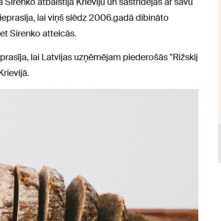
Sirenko atbalstīja Krieviju un sastrīdējās ar savu
ieprasīja, lai viņš slēdz 2006.gadā dibināto
t Sirenko atteicās.
rasīja, lai Latvijas uzņēmējam piederošās "Rižskij
rievijā.