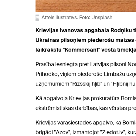
Attēls ilustratīvs. Foto: Unsplash
Krievijas Ivanovas apgabala Rodņiku t
Ukrainas pilsoņiem piederošu maizes ce
laikrakstu "Kommersant" vēsta tīmekļ
Prasība iesniegta pret Latvijas pilsoni 
Prihodko, viņiem piederošo Limbažu uzņē
uzņēmumiem "Rižsskij hļib" un "Hļibnij hur
Kā apgalvoja Krievijas prokuratūra Bomi
ekstrēmistiskas darbības, kas vērstas pre
Krievijas varasiestādes apgalvo, ka Bom
brigādi "Azov", izmantojot "Ziedot.lv", k