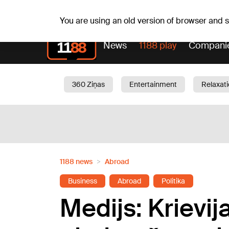
Weath
Th, 06.08.2026.
+24
°C
Aisma, Askolds
You are using an old version of browser and
News
1188 play
Compani
360 Ziņas
Entertainment
Relaxat
Current
Traffic
Beauty
Chil
1188 news
Abroad
Business
Abroad
Politika
Medijs: Krievij