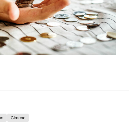
as
Ģimene