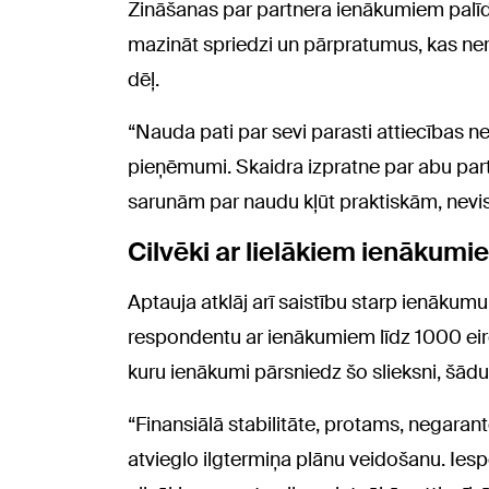
Zināšanas par partnera ienākumiem palīdz 
mazināt spriedzi un pārpratumus, kas ner
dēļ.
“Nauda pati par sevi parasti attiecības n
pieņēmumi. Skaidra izpratne par abu par
sarunām par naudu kļūt praktiskām, nevi
Cilvēki ar lielākiem ienākumie
Aptauja atklāj arī saistību starp ienākum
respondentu ar ienākumiem līdz 1000 eiro 
kuru ienākumi pārsniedz šo slieksni, šādu a
“Finansiālā stabilitāte, protams, negarant
atvieglo ilgtermiņa plānu veidošanu. Iespē