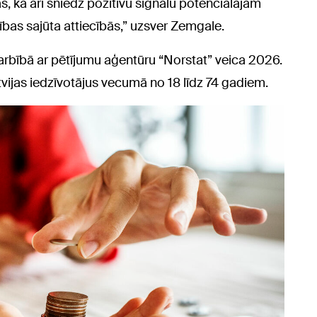
s, kā arī sniedz pozitīvu signālu potenciālajam
ības sajūta attiecībās,” uzsver Zemgale.
arbībā ar pētījumu aģentūru “Norstat” veica 2026.
atvijas iedzīvotājus vecumā no 18 līdz 74 gadiem.