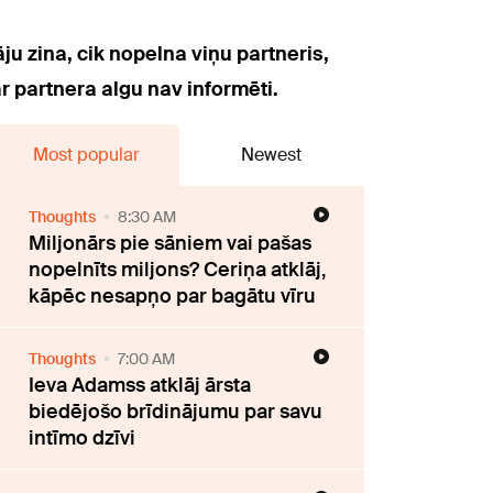
u zina, cik nopelna viņu partneris,
r partnera algu nav informēti.
Most popular
Newest
Thoughts
8:30 AM
Miljonārs pie sāniem vai pašas
nopelnīts miljons? Ceriņa atklāj,
kāpēc nesapņo par bagātu vīru
Thoughts
7:00 AM
Ieva Adamss atklāj ārsta
biedējošo brīdinājumu par savu
intīmo dzīvi