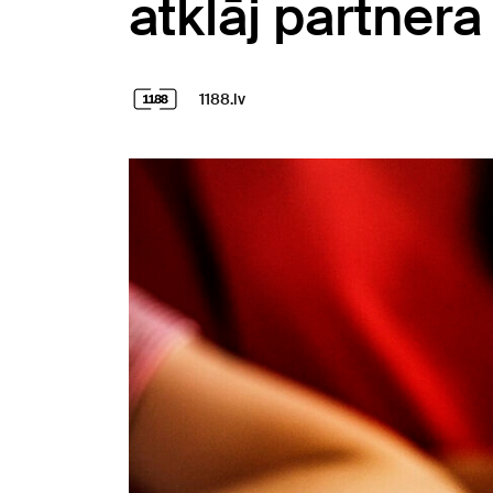
atklāj partnera
1188.lv