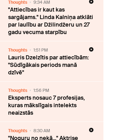
Thoughts
9:34 AM
"Attiecības ir kaut kas
sargājams." Linda Kalniņa atklāti
par laulību ar Džilindžeru un 27
gadu vecuma starpību
Thoughts
1:51 PM
Lauris Dzelzītis par attiecībām:
"Sūdīgākais periods manā
dzīvē"
Thoughts
1:56 PM
Eksperts nosauc 7 profesijas,
kuras mākslīgais intelekts
neaizstās
Thoughts
8:30 AM
"Noguru no nekā..." Aktrise