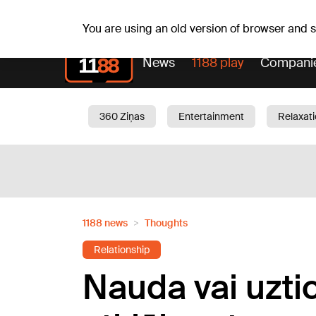
Sa, 08.08.2026.
+19
°C
Mudīte, Vladislava, Vladis
You are using an old version of browser and
News
1188 play
Compani
360 Ziņas
Entertainment
Relaxat
Current
Traffic
Beauty
Chil
1188 news
Thoughts
Relationship
Nauda vai uzti