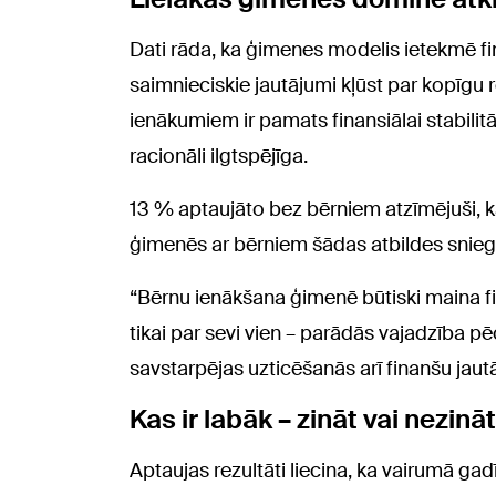
Dati rāda, ka ģimenes modelis ietekmē fin
saimnieciskie jautājumi kļūst par kopīgu 
ienākumiem ir pamats finansiālai stabili
racionāli ilgtspējīga.
13 % aptaujāto bez bērniem atzīmējuši, 
ģimenēs ar bērniem šādas atbildes sniegt
“Bērnu ienākšana ģimenē būtiski maina 
tikai par sevi vien – parādās vajadzība 
savstarpējas uzticēšanās arī finanšu jau
Kas ir labāk – zināt vai nezin
Aptaujas rezultāti liecina, ka vairumā gad