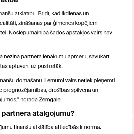
anšu atklātību. Brīdī, kad ikdienas un
realitāti, zināšanas par ģimenes kopējiem
tātei. Noslēpumainība šādos apstākļos vairs nav
ka nezina partnera ienākumu apmēru, savukārt
as aptuveni uz pusi retāk.
finanšu domāšanu. Lēmumi vairs netiek pieņemti
pēc prognozējamības, drošības spilvena un
tājumos,” norāda Zemgale.
āt partnera atalgojumu?
ījumu finanšu atklātība attiecībās ir norma.