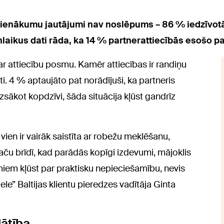
ā ienākumu jautājumi nav noslēpums – 86 % iedzīvotāj
nlaikus dati rāda, ka 14 % partnerattiecībās esošo pa
 ar attiecību posmu. Kamēr attiecības ir randiņu
ti. 4 % aptaujāto pat norādījuši, ka partneris
sākot kopdzīvi, šāda situācija kļūst gandrīz
vien ir vairāk saistīta ar robežu meklēšanu,
aču brīdī, kad parādās kopīgi izdevumi, mājoklis
umiem kļūst par praktisku nepieciešamību, nevis
le” Baltijas klientu pieredzes vadītāja Ginta
lātība