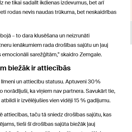
ne tikai sadalīt ikdienas izdevumus, bet arī
eti rodas nevis naudas trūkuma, bet neskaidrības
ebojā – to dara klusēšana un neizrunāti
tneru ienākumiem rada drošības sajūtu un ļauj
s emocionāli sarežģītām,” skaidro Zemgale.
m biežāk ir attiecībās
u līmeni un attiecību statusu. Aptuveni 30 %
norādījuši, ka viņiem nav partnera. Savukārt tie,
tbildi ir izvēlējušies vien vidēji 15 % gadījumu.
ē attiecības, taču tā sniedz drošības sajūtu, kas
jams, tieši šī drošības sajūta biežāk ļauj