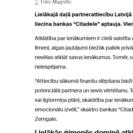
Foto: Magnific
Lielākajā daļā partnerattiecību Latvij
liecina bankas “Citadele” aptauja. Vie
Atklātība par ienākumiem ir cieši saistīta
līmenī, algas jautājumi biežāk paliek privā
nevēlas atklāt savus ienākumus. Tomēr, uz
neiespējama.
“Attiecību sākumā finanšu slēpšana bieži 
potenciālā partnera un sevis vērtēšanu. T
vai ilgtermiņa plāni, skaidrība par ienāk
emocionālu izvēli,” skaidro bankas “Citade
Zemgale.
Lielākās ģimenēs dominē atk