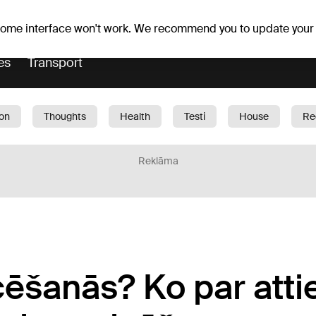
Weather forecast
Horoscopes
lavs
 some interface won't work. We recommend you to update your
es
Transport
ion
Thoughts
Health
Testi
House
Re
dren
Car
1188 play
Sport
Business
G
Reklāma
cēšanās? Ko par att