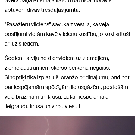
Svētā Jāņa Kristītāja katoļu baznīcai norāvis
aptuveni divas trešdaļas jumta.
"Pasažieru vilciens" savukārt vēstīja, ka vēja
postījumi vietām kavē vilcienu kustību, jo koki krituši
arī uz sliedēm.
Šodien Latviju no dienvidiem uz ziemeļiem,
ziemeļaustrumiem šķērso pērkona negaiss.
Sinoptiķi tika izplatījuši oranžo brīdinājumu, brīdinot
par iespējamām spēcīgām lietusgāzēm, postošām
vēja brāzmām un krusu. Lokāli iespējama arī
lielgraudu krusa un virpuļviesuļi.