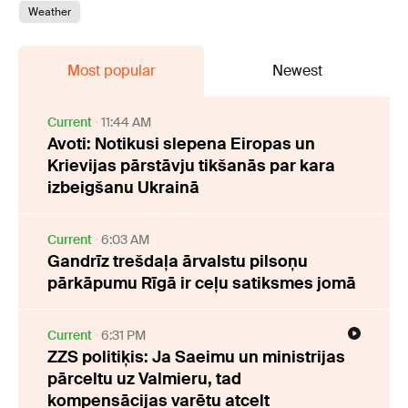
Weather
Most popular
Newest
Current
11:44 AM
Avoti: Notikusi slepena Eiropas un
Krievijas pārstāvju tikšanās par kara
izbeigšanu Ukrainā
Current
6:03 AM
Gandrīz trešdaļa ārvalstu pilsoņu
pārkāpumu Rīgā ir ceļu satiksmes jomā
Current
6:31 PM
ZZS politiķis: Ja Saeimu un ministrijas
pārceltu uz Valmieru, tad
kompensācijas varētu atcelt