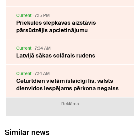
Current
7:15 PM
Priekules slepkavas aizstāvis
pārsūdzējis apcietinājumu
Current
7:34 AM
Latvijā sākas solārais rudens
Current
7:14 AM
Ceturtdien vietām īslaicīgi līs, valsts
dienvidos iespējams pērkona negaiss
Reklāma
Similar news