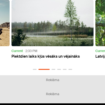
Current
2:33 PM
Curre
Piektdien laiks kļūs vēsāks un vējaināks
Latvi
Reklāma
Reklāma