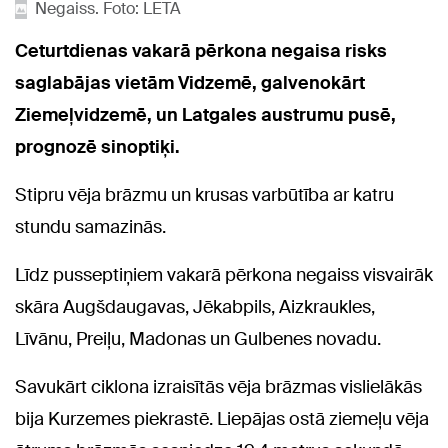
Negaiss. Foto: LETA
Ceturtdienas vakarā pērkona negaisa risks
saglabājas vietām Vidzemē, galvenokārt
Ziemeļvidzemē, un Latgales austrumu pusē,
prognozē sinoptiķi.
Stipru vēja brāzmu un krusas varbūtība ar katru
stundu samazinās.
Līdz pusseptiņiem vakarā pērkona negaiss visvairāk
skāra Augšdaugavas, Jēkabpils, Aizkraukles,
Līvānu, Preiļu, Madonas un Gulbenes novadu.
Savukārt ciklona izraisītās vēja brāzmas vislielākās
bija Kurzemes piekrastē. Liepājas ostā ziemeļu vēja