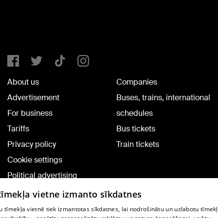
About us
Companies
Advertisement
Buses, trains, international
For business
schedules
Tariffs
Bus tickets
Privacy policy
Train tickets
Cookie settings
Political advertising
Cookie policy
 tīmekļa vietne izmanto sīkdatnes
Commenting terms
 tīmekļa vietnē tiek izmantotas sīkdatnes, lai nodrošinātu un uzlabotu tīmek