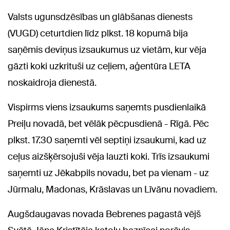
Valsts ugunsdzēsības un glābšanas dienests
(VUGD) ceturtdien līdz plkst. 18 kopumā bija
saņēmis deviņus izsaukumus uz vietām, kur vēja
gāzti koki uzkrituši uz ceļiem, aģentūra LETA
noskaidroja dienestā.
Vispirms viens izsaukums saņemts pusdienlaikā
Preiļu novadā, bet vēlāk pēcpusdienā - Rīgā. Pēc
plkst. 17.30 saņemti vēl septiņi izsaukumi, kad uz
ceļus aizšķērsojuši vēja lauzti koki. Trīs izsaukumi
saņemti uz Jēkabpils novadu, bet pa vienam - uz
Jūrmalu, Madonas, Krāslavas un Līvānu novadiem.
Augšdaugavas novada Bebrenes pagastā vējš