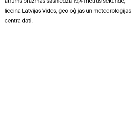
ātrums brāzmās sasniedza 19,4 metrus sekundē,
liecina Latvijas Vides, ģeoloģijas un meteoroloģijas
centra dati.