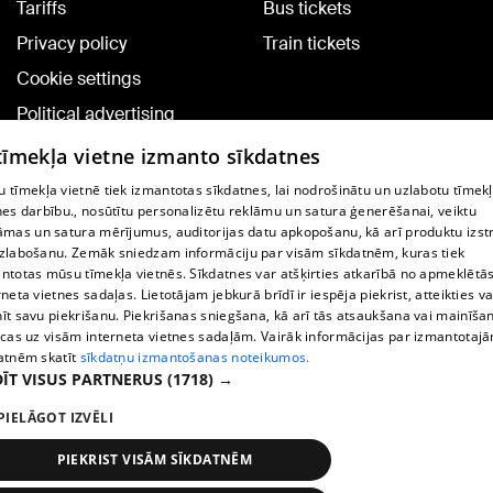
Tariffs
Bus tickets
Privacy policy
Train tickets
Cookie settings
Political advertising
Cookie policy
 tīmekļa vietne izmanto sīkdatnes
Commenting terms
 tīmekļa vietnē tiek izmantotas sīkdatnes, lai nodrošinātu un uzlabotu tīmek
nes darbību., nosūtītu personalizētu reklāmu un satura ģenerēšanai, veiktu
āmas un satura mērījumus, auditorijas datu apkopošanu, kā arī produktu izst
TV program
zlabošanu. Zemāk sniedzam informāciju par visām sīkdatnēm, kuras tiek
Contract rules
ntotas mūsu tīmekļa vietnēs. Sīkdatnes var atšķirties atkarībā no apmeklētā
rneta vietnes sadaļas. Lietotājam jebkurā brīdī ir iespēja piekrist, atteikties va
360 Ziņu kontakti
īt savu piekrišanu. Piekrišanas sniegšana, kā arī tās atsaukšana vai mainīša
ecas uz visām interneta vietnes sadaļām. Vairāk informācijas par izmantotaj
Helio Media
atnēm skatīt
sīkdatņu izmantošanas noteikumos.
ĪT VISUS PARTNERUS
(1718) →
Vortal assistance service: e-mail -
info@1188.lv
PIELĀGOT IZVĒLI
Copyright © 2004-2026 SIA HELIO MEDIA.
All rights reserved.
PIEKRIST VISĀM SĪKDATNĒM