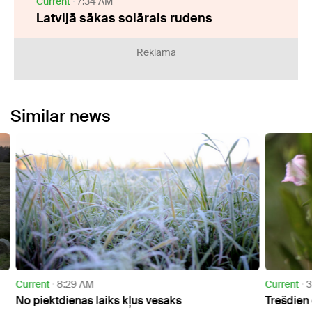
Current
7:34 AM
Latvijā sākas solārais rudens
Reklāma
Similar news
Current
3:17 PM
Curre
Trešdien gaiss kļūs nedaudz karstāks
Otrdi