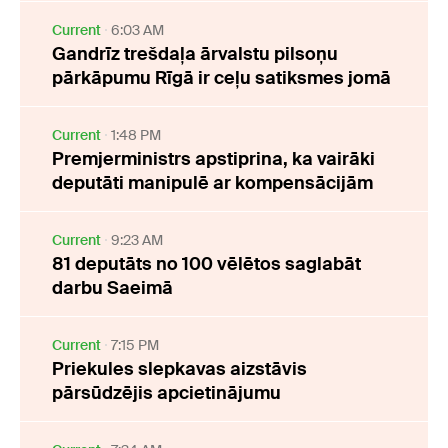
Current
6:03 AM
Gandrīz trešdaļa ārvalstu pilsoņu
pārkāpumu Rīgā ir ceļu satiksmes jomā
Current
1:48 PM
Premjerministrs apstiprina, ka vairāki
deputāti manipulē ar kompensācijām
Current
9:23 AM
81 deputāts no 100 vēlētos saglabāt
darbu Saeimā
Current
7:15 PM
Priekules slepkavas aizstāvis
pārsūdzējis apcietinājumu