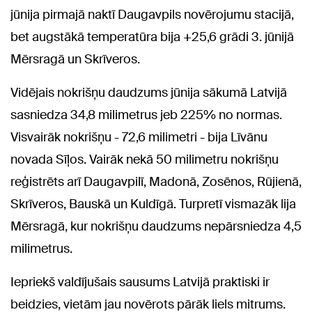
jūnija pirmajā naktī Daugavpils novērojumu stacijā,
bet augstākā temperatūra bija +25,6 grādi 3. jūnijā
Mērsragā un Skrīveros.
Vidējais nokrišņu daudzums jūnija sākumā Latvijā
sasniedza 34,8 milimetrus jeb 225% no normas.
Visvairāk nokrišņu - 72,6 milimetri - bija Līvānu
novada Sīļos. Vairāk nekā 50 milimetru nokrišņu
reģistrēts arī Daugavpilī, Madonā, Zosēnos, Rūjienā,
Skrīveros, Bauskā un Kuldīgā. Turpretī vismazāk lija
Mērsragā, kur nokrišņu daudzums nepārsniedza 4,5
milimetrus.
Iepriekš valdījušais sausums Latvijā praktiski ir
beidzies, vietām jau novērots pārāk liels mitrums.