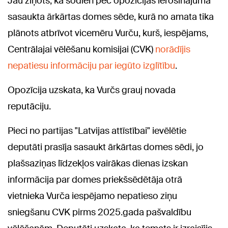
Jau ziņots, ka šodien pēc opozīcijas ierosinājuma
sasaukta ārkārtas domes sēde, kurā no amata tika
plānots atbrīvot vicemēru Vurču, kurš, iespējams,
Centrālajai vēlēšanu komisijai (CVK)
norādījis
nepatiesu informāciju par iegūto izglītību
.
Opozīcija uzskata, ka Vurčs grauj novada
reputāciju.
Pieci no partijas "Latvijas attīstībai" ievēlētie
deputāti prasīja sasaukt ārkārtas domes sēdi, jo
plašsaziņas līdzekļos vairākas dienas izskan
informācija par domes priekšsēdētāja otrā
vietnieka Vurča iespējamo nepatieso ziņu
sniegšanu CVK pirms 2025.gada pašvaldību