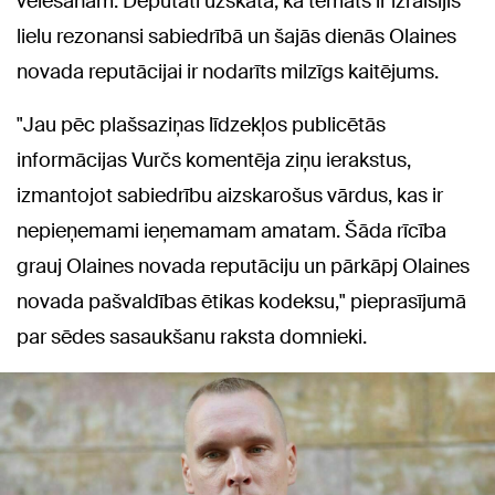
vēlēšanām. Deputāti uzskata, ka temats ir izraisījis
lielu rezonansi sabiedrībā un šajās dienās Olaines
novada reputācijai ir nodarīts milzīgs kaitējums.
"Jau pēc plašsaziņas līdzekļos publicētās
informācijas Vurčs komentēja ziņu ierakstus,
izmantojot sabiedrību aizskarošus vārdus, kas ir
nepieņemami ieņemamam amatam. Šāda rīcība
grauj Olaines novada reputāciju un pārkāpj Olaines
novada pašvaldības ētikas kodeksu," pieprasījumā
par sēdes sasaukšanu raksta domnieki.