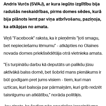
Andris Vurčs (SV/AJ), ar kura iegūto izglītību bija
radušās neskaidrības, pirms domes sēdes, kurā
bija plānots lemt par viņa atbrīvošanu, paziņoja,
ka atkāpjas no amata.
Viņš "Facebook" raksta, ka ir pieņēmis "ļoti smagu,
bet nepieciešamu lēmumu" - atkāpties no Olaines
novada domes priekšsēdētāja otrā vietnieka amata.
"Es turpināšu darbu kā deputāts un palikšu jūsu
aktīvākā balss domē, bet šobrīd mans pienākums ir
būt godīgam pret jums visiem - tiem, kuri man
uzticas, kuri balsoja par pārmaiņām, kuri grib redzēt
taisnīgumu un atklātību," norāda politiķis.