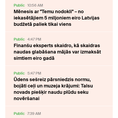
Public
10:56 AM
Mēnesis ar "Temu nodokli" – no
iekasētājiem 5 miljoniem eiro Latvijas
budžetā paliek tikai viens
Public
4:47 PM
Finanšu eksperts skaidro, kā skaidras
naudas glabāšana mājās var izmaksāt
simtiem eiro gadā
Public
5:47 PM
Ūdens sešreiz pārsniedzis normu,
bojāti ceļi un muzeja krājumi: Talsu
novads piešķir naudu plūdu seku
novēršanai
Public
7:39 AM