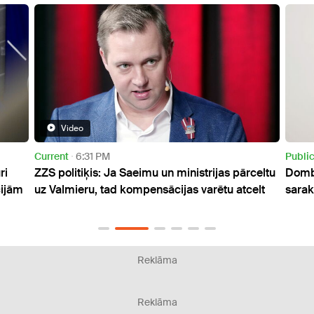
Video
ent
6:31 PM
Public
1:51 PM
politiķis: Ja Saeimu un ministrijas pārceltu
Dombrava kopš 
almieru, tad kompensācijas varētu atcelt
sarakstā" iekļāvi
Reklāma
Reklāma