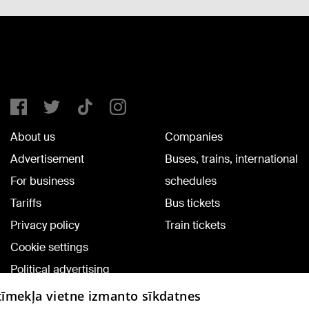
About us
Companies
Advertisement
Buses, trains, international
For business
schedules
Tariffs
Bus tickets
Privacy policy
Train tickets
Cookie settings
Political advertising
Cookie policy
 tīmekļa vietne izmanto sīkdatnes