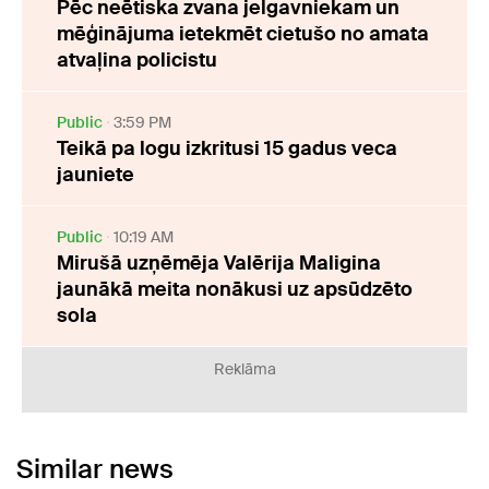
Pēc neētiska zvana jelgavniekam un
mēģinājuma ietekmēt cietušo no amata
atvaļina policistu
Public
3:59 PM
Teikā pa logu izkritusi 15 gadus veca
jauniete
Public
10:19 AM
Mirušā uzņēmēja Valērija Maligina
jaunākā meita nonākusi uz apsūdzēto
sola
Reklāma
Similar news