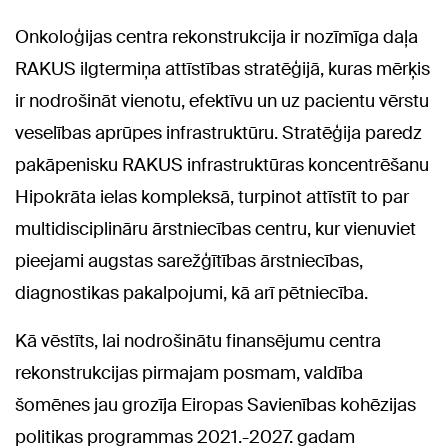
Onkoloģijas centra rekonstrukcija ir nozīmīga daļa
RAKUS ilgtermiņa attīstības stratēģijā, kuras mērķis
ir nodrošināt vienotu, efektīvu un uz pacientu vērstu
veselības aprūpes infrastruktūru. Stratēģija paredz
pakāpenisku RAKUS infrastruktūras koncentrēšanu
Hipokrāta ielas kompleksā, turpinot attīstīt to par
multidisciplināru ārstniecības centru, kur vienuviet
pieejami augstas sarežģītības ārstniecības,
diagnostikas pakalpojumi, kā arī pētniecība.
Kā vēstīts, lai nodrošinātu finansējumu centra
rekonstrukcijas pirmajam posmam, valdība
šomēnes jau grozīja Eiropas Savienības kohēzijas
politikas programmas 2021.-2027. gadam