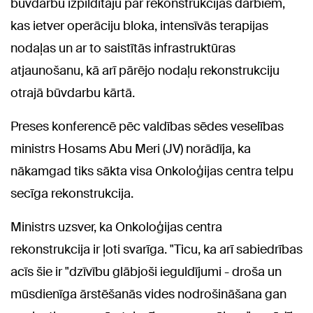
būvdarbu izpildītāju par rekonstrukcijas darbiem,
kas ietver operāciju bloka, intensīvās terapijas
nodaļas un ar to saistītās infrastruktūras
atjaunošanu, kā arī pārējo nodaļu rekonstrukciju
otrajā būvdarbu kārtā.
Preses konferencē pēc valdības sēdes veselības
ministrs Hosams Abu Meri (JV) norādīja, ka
nākamgad tiks sākta visa Onkoloģijas centra telpu
secīga rekonstrukcija.
Ministrs uzsver, ka Onkoloģijas centra
rekonstrukcija ir ļoti svarīga. "Ticu, ka arī sabiedrības
acīs šie ir "dzīvību glābjoši ieguldījumi - droša un
mūsdienīga ārstēšanās vides nodrošināšana gan