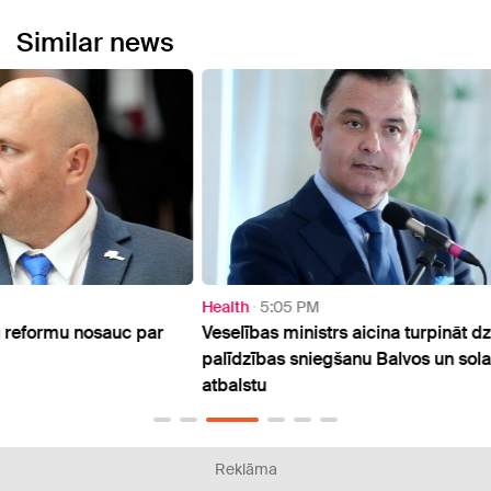
Similar news
Health
5:05 PM
Healt
ar
Veselības ministrs aicina turpināt dzemdību
Minis
palīdzības sniegšanu Balvos un sola valsts
pārtr
atbalstu
rezul
Reklāma