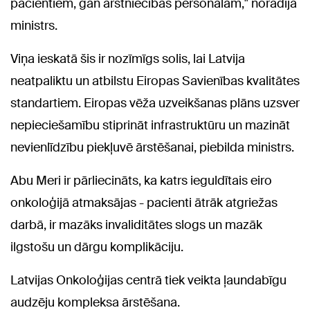
pacientiem, gan ārstniecības personālam," norādīja
ministrs.
Viņa ieskatā šis ir nozīmīgs solis, lai Latvija
neatpaliktu un atbilstu Eiropas Savienības kvalitātes
standartiem. Eiropas vēža uzveikšanas plāns uzsver
nepieciešamību stiprināt infrastruktūru un mazināt
nevienlīdzību piekļuvē ārstēšanai, piebilda ministrs.
Abu Meri ir pārliecināts, ka katrs ieguldītais eiro
onkoloģijā atmaksājas - pacienti ātrāk atgriežas
darbā, ir mazāks invaliditātes slogs un mazāk
ilgstošu un dārgu komplikāciju.
Latvijas Onkoloģijas centrā tiek veikta ļaundabīgu
audzēju kompleksa ārstēšana.