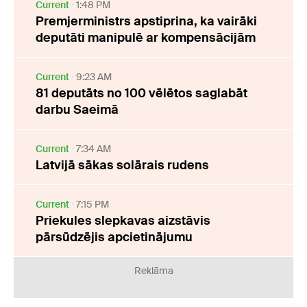
Current
1:48 PM
Premjerministrs apstiprina, ka vairāki
deputāti manipulē ar kompensācijām
Current
9:23 AM
81 deputāts no 100 vēlētos saglabāt
darbu Saeimā
Current
7:34 AM
Latvijā sākas solārais rudens
Current
7:15 PM
Priekules slepkavas aizstāvis
pārsūdzējis apcietinājumu
Reklāma