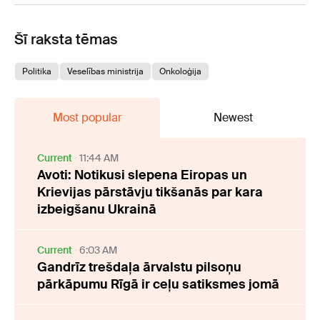
Šī raksta tēmas
Politika
Veselības ministrija
Onkoloģija
Most popular
Newest
Current
11:44 AM
Avoti: Notikusi slepena Eiropas un
Krievijas pārstāvju tikšanās par kara
izbeigšanu Ukrainā
Current
6:03 AM
Gandrīz trešdaļa ārvalstu pilsoņu
pārkāpumu Rīgā ir ceļu satiksmes jomā