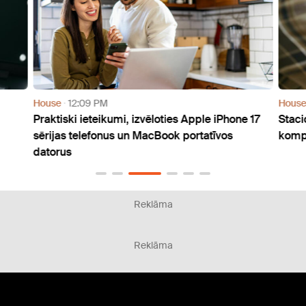
House
12:09 PM
Hous
Praktiski ieteikumi, izvēloties Apple iPhone 17
Staci
sērijas telefonus un MacBook portatīvos
komp
datorus
Reklāma
Reklāma