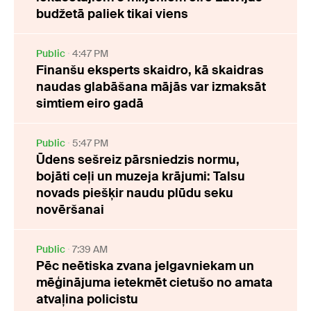
budžetā paliek tikai viens
Public
4:47 PM
Finanšu eksperts skaidro, kā skaidras
naudas glabāšana mājās var izmaksāt
simtiem eiro gadā
Public
5:47 PM
Ūdens sešreiz pārsniedzis normu,
bojāti ceļi un muzeja krājumi: Talsu
novads piešķir naudu plūdu seku
novēršanai
Public
7:39 AM
Pēc neētiska zvana jelgavniekam un
mēģinājuma ietekmēt cietušo no amata
atvaļina policistu