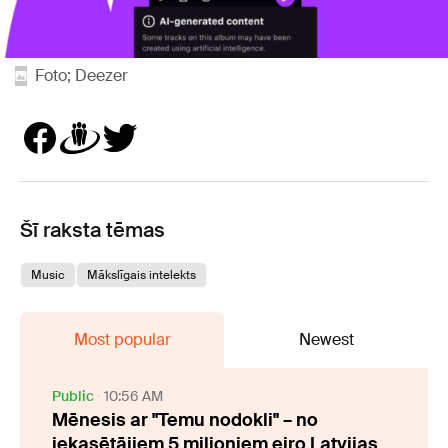
Foto; Deezer
Šī raksta tēmas
Music
Mākslīgais intelekts
Most popular
Newest
Public
10:56 AM
Mēnesis ar "Temu nodokli" – no
iekasētājiem 5 miljoniem eiro Latvijas