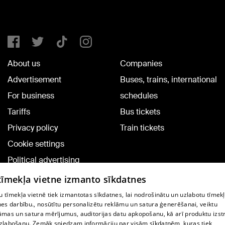
About us
Companies
Advertisement
Buses, trains, international
For business
schedules
Tariffs
Bus tickets
Privacy policy
Train tickets
Cookie settings
Political advertising
Cookie policy
 tīmekļa vietne izmanto sīkdatnes
Commenting terms
 tīmekļa vietnē tiek izmantotas sīkdatnes, lai nodrošinātu un uzlabotu tīmek
nes darbību., nosūtītu personalizētu reklāmu un satura ģenerēšanai, veiktu
āmas un satura mērījumus, auditorijas datu apkopošanu, kā arī produktu izst
TV program
zlabošanu. Zemāk sniedzam informāciju par visām sīkdatnēm, kuras tiek