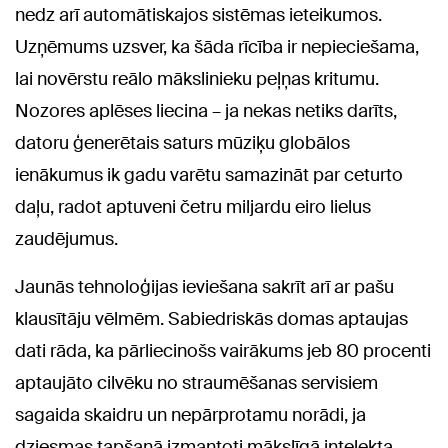
nedz arī automātiskajos sistēmas ieteikumos.
Uzņēmums uzsver, ka šāda rīcība ir nepieciešama,
lai novērstu reālo mākslinieku peļņas kritumu.
Nozores aplēses liecina – ja nekas netiks darīts,
datoru ģenerētais saturs mūziķu globālos
ienākumus ik gadu varētu samazināt par ceturto
daļu, radot aptuveni četru miljardu eiro lielus
zaudējumus.
Jaunās tehnoloģijas ieviešana sakrīt arī ar pašu
klausītāju vēlmēm. Sabiedriskās domas aptaujas
dati rāda, ka pārliecinošs vairākums jeb 80 procenti
aptaujāto cilvēku no straumēšanas servisiem
sagaida skaidru un nepārprotamu norādi, ja
dziesmas tapšanā izmantoti mākslīgā intelekta