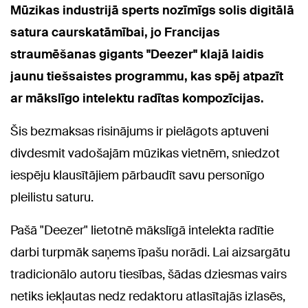
Mūzikas industrijā sperts nozīmīgs solis digitālā
satura caurskatāmībai, jo Francijas
straumēšanas gigants "Deezer" klajā laidis
jaunu tiešsaistes programmu, kas spēj atpazīt
ar mākslīgo intelektu radītas kompozīcijas.
Šis bezmaksas risinājums ir pielāgots aptuveni
divdesmit vadošajām mūzikas vietnēm, sniedzot
iespēju klausītājiem pārbaudīt savu personīgo
pleilistu saturu.
Pašā "Deezer" lietotnē mākslīgā intelekta radītie
darbi turpmāk saņems īpašu norādi. Lai aizsargātu
tradicionālo autoru tiesības, šādas dziesmas vairs
netiks iekļautas nedz redaktoru atlasītajās izlasēs,